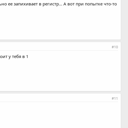
но ее запихивает в регистр... А вот при попытке что-то
#10
оит у тебя в 1
#11