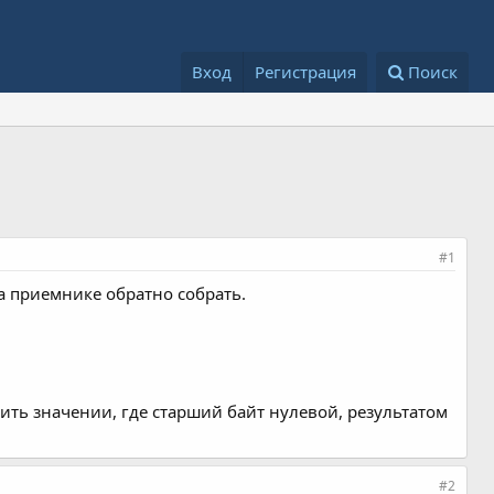
Вход
Регистрация
Поиск
#1
 на приемнике обратно собрать.
нить значении, где старший байт нулевой, результатом
#2