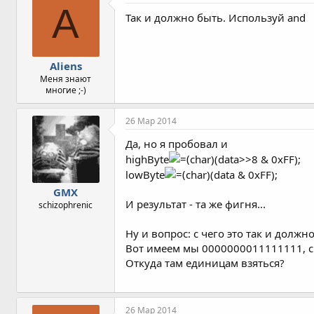
A
Так и должно быть. Используй and
Aliens
Меня знают
многие ;-)
26 Мар 2014
Да, но я пробовал и
highByte
char)(data>>8 & 0xFF);
lowByte
char)(data & 0xFF);
GMX
И результат - та же фигня...
schizophrenic
Ну и вопрос: с чего это так и должн
Вот имеем мы 0000000011111111, с
Откуда там единицам взяться?
26 Мар 2014