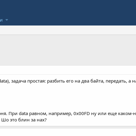
ли
ata), задача простая: разбить его на два байта, передать, а
ерня. При data равном, например, 0x00FD ну или еще каком-
. Шо это блин за нах?