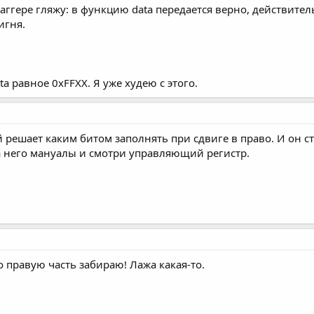
аггере гляжу: в функцию data передается верно, действитель
игня.
a равное 0xFFХХ. Я уже худею с этого.
й решает каким битом заполнять при сдвиге в право. И он ст
 него мануалы и смотри управляющий регистр.
но правую часть забираю! Лажа какая-то.