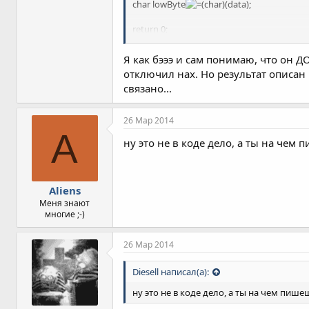
char lowByte
char)(data);
return 0;
}
Я как бэээ и сам понимаю, что он 
результат
отключил нах. Но результат описан
highByte 0x00 '\0' char
связано...
lowByte 0xfd 'э' char
код нормально работает.
26 Мар 2014
A
ну это не в коде дело, а ты на чем 
Aliens
Меня знают
многие ;-)
26 Мар 2014
Diesell написал(а):
ну это не в коде дело, а ты на чем пише