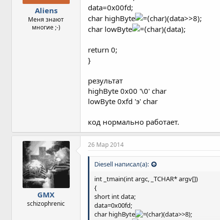
data=0x00fd;
Aliens
char highByte
char)(data>>8);
Меня знают
многие ;-)
char lowByte
char)(data);
return 0;
}
результат
highByte 0x00 '\0' char
lowByte 0xfd 'э' char
код нормально работает.
26 Мар 2014
Diesell написал(а):
int _tmain(int argc, _TCHAR* argv[])
{
GMX
short int data;
schizophrenic
data=0x00fd;
char highByte
char)(data>>8);