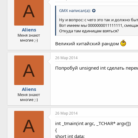
A
GMX написал(а):
Ну и вопрос: с чего это так и должно бы
Вот имеем мы 0000000011111111, смещае
Aliens
Откуда там единицам взяться?
Меня знают
многие ;-)
Великий китайский рандом
26 Мар 2014
A
Попробуй unsigned int сделать пер
Aliens
Меня знают
многие ;-)
26 Мар 2014
A
int _tmain(int argc, _TCHAR* argv[])
{
short int data;