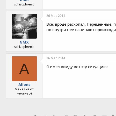
schizophrenic
26 Мар 2014
Все, вроде раскопал. Переменные, п
но внутри нее начинают происходи
GMX
schizophrenic
26 Мар 2014
A
Я имел вииду вот эту ситуацию:
Aliens
Меня знают
многие ;-)