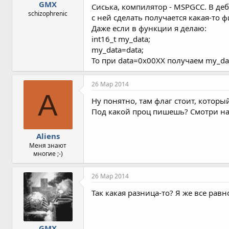
GMX
Сиська, компилятор - МSPGCC. В деб
schizophrenic
с ней сделать получается какая-то ф
Даже если в функции я делаю:
int16_t my_data;
my_data=data;
То при data=0x00ХХ получаем my_dat
26 Мар 2014
A
Ну понятно, там флаг стоит, которы
Под какой проц пишешь? Смотри на
Aliens
Меня знают
многие ;-)
26 Мар 2014
Так какая разница-то? Я же все рав
GMX