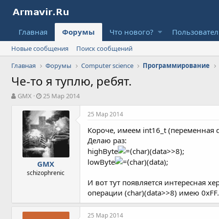
Главная
Форумы
Что нового?
Пользовате
Новые сообщения
Поиск сообщений
Главная
Форумы
Computer science
Программирование
Че-то я туплю, ребят.
А
Д
GMX
25 Мар 2014
в
а
т
т
25 Мар 2014
о
а
Короче, имеем int16_t (переменная d
р
н
т
а
Делаю раз:
е
ч
highByte
char)(data>>8);
м
а
lowByte
char)(data);
GMX
ы
л
schizophrenic
а
И вот тут появляется интересная х
операции (char)(data>>8) имею 0xFF
25 Мар 2014