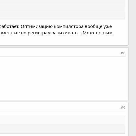
е работает. Оптимизацию компилятора вообще уже
рменные по регистрам запихивать... Может с этим
#8
#9