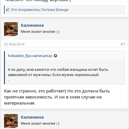
С
Это понравилось
Госпожа Блонди
и
м
п
Калинина
а
Меня знают многие ;-)
т
и
и
22 Янв 2014
#7
:
Kobaidze_Ilya написал(а):
.
А по делу, мне кажется что любая женщина хочет быть
зависимой от мужчины. Если мужик нормальный.
.
Как не странно, это работает) Но это должна быть
приятная зависимость. И ни в коем случае не
материальная.
Калинина
Меня знают многие ;-)