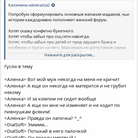
Калинина написал(а):
Попробую сформулировать основные желания мадамов, чьи
истории каждодневно пополняют женский форум.
Хотят сказку конфетно-букетного.
Хотят чтобы забыл про соц сети навсегда.
Хотят, чтобы забыл про детей от пред идущего брака и
особенно о тратах на него. Максимально допустимая сумма
мат.помощи в среднем 1500 -5000 руб.
Нажмите для раскрытия...
Хотят совместную квартиру в ипотеку.
Хотят чтобы ему отшибло память о всех бывших и никогда не
Гусли в тему
смотрел в сторону других.
Хотят внимания и чтобы не забывали про постель.
<Аленка> Вот мой муж некогда на меня не кричит
<Аленка> А еще он некогда не матерится и не грубит
Как видите, непосредственно денег, если и хотят, то не
большой процент.
некому
<Аленка> И за компом не сидит вообще
Простить готовы практически всё кроме измены и её тоже, по
<Аленка> А еще он мне не изменяет и не ходит по
веянию моды процентов 30 готовы принять, как издержки.
пивнушкам фсяким!
<Аленка> Правда он лапочка? ^_^
<DialSoft> Эмммм...
<DialSoft> Потыкай в него палочкой
<DialSoft> Он походу мертвый (