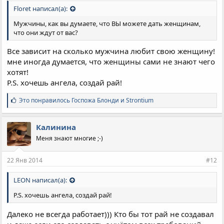
Floret написал(а):
Мужчины, как вы думаете, что ВЫ можете дать женщинам,
что они ждут от вас?
Все зависит на сколько мужчина любит свою женщину!
мне иногда думается, что женщины сами не знают чего
хотят!
P.S. хочешь ангела, создай рай!
С
Это понравилось
Госпожа Блонди
и
Strontium
и
м
п
Калинина
а
Меня знают многие ;-)
т
и
и
22 Янв 2014
#12
:
LEON написал(а):
P.S. хочешь ангела, создай рай!
Далеко не всегда работает))) Кто бы тот рай не создавал