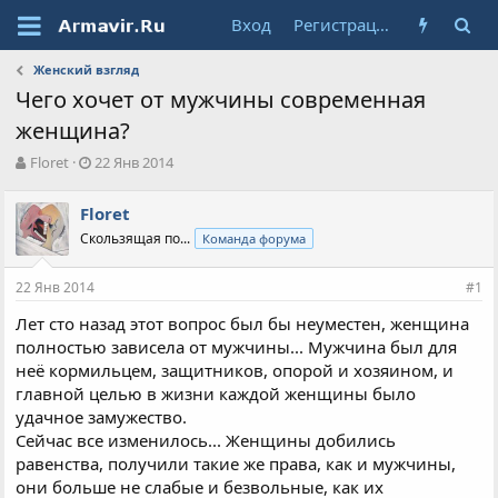
Вход
Регистрация
Женский взгляд
Чего хочет от мужчины современная
женщина?
А
Д
Floret
22 Янв 2014
в
а
т
т
Floret
о
а
Скользящая по...
Команда форума
р
н
т
а
е
ч
22 Янв 2014
#1
м
а
ы
л
Лет сто назад этот вопрос был бы неуместен, женщина
а
полностью зависела от мужчины... Мужчина был для
неё кормильцем, защитников, опорой и хозяином, и
главной целью в жизни каждой женщины было
удачное замужество.
Сейчас все изменилось... Женщины добились
равенства, получили такие же права, как и мужчины,
они больше не слабые и безвольные, как их