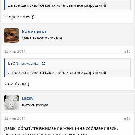
да всегда появится какая нить Ева и все разрушит)))
скорее змея ))
Калинина
Меня знают многие ;-)
22 Янв 2014
#15
LEON написал(а):
да всегда появится какая нить Ева и все разрушит)))
Или Адам))
LEON
Житель города
22 Янв 2014
#16
Дамы,обратите внимание женщина соблазнилась,
потому что ей вечно чего то хочется)