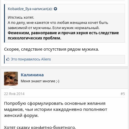
Kobaidze_Ilya написал(а):
Ипстись хотят.
А по делу, мне кажется что любая женщина хочет быть
зависимой от мужчины. Если мужик нормальный.
Феменизм, равноправие и прочая херня есть следствие
психологических проблем.
Скорее, следствие отсутствия рядом мужика.
С
Это понравилось
Aliens
и
м
п
Калинина
а
Меня знают многие ;-)
т
и
и
22 Янв 2014
#5
:
Попробую сформулировать основные желания
мадамов, чьи истории каждодневно пополняют
женский форум.
Хотят сказку конфетно-букетного.