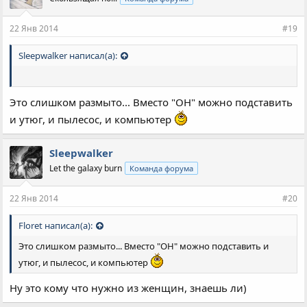
т
и
и
22 Янв 2014
#19
:
Sleepwalker написал(а):
Это слишком размыто... Вместо "ОН" можно подставить
и утюг, и пылесос, и компьютер
Sleepwalker
Let the galaxy burn
Команда форума
22 Янв 2014
#20
Floret написал(а):
Это слишком размыто... Вместо "ОН" можно подставить и
утюг, и пылесос, и компьютер
Ну это кому что нужно из женщин, знаешь ли)