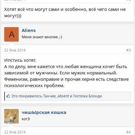
Хотят всё что могут сами и особенно, всё чего сами не
могут)))
Aliens
A
Меня знают многие ;-)
22 Янв 2014
#3
Ипстись хотят.
А по делу, мне кажется что любая женщина хочет быть
зависимой от мужчины. Если мужик нормальный.
Феменизм, равноправие и прочая херня есть следствие
психологических проблем.
С
Это понравилось
Танчик
,
absent
и
Госпожа Блонди
и
м
п
чешЫрская кошка
а
котЭ
т
и
и
22 Янв 2014
#4
: