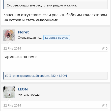
Скорее, следствие отсутствия рядом мужика.
Канешно отсутствие, если уплыть бабским коллективом
на остров и стать амазонками...
Floret
Скользящая по...
Команда форума
22 Янв 2014
#10
гармошка по теме...
С
Это понравилось
Strontium
,
282
и
LEON
и
м
п
LEON
а
Житель города
т
и
и
22 Янв 2014
#11
: