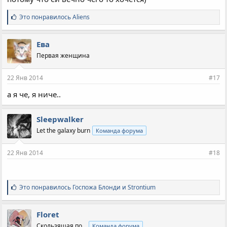
С
Это понравилось
Aliens
и
м
п
Ева
а
Первая женщина
т
и
и
22 Янв 2014
#17
:
а я че, я ниче..
Sleepwalker
Let the galaxy burn
Команда форума
22 Янв 2014
#18
С
Это понравилось
Госпожа Блонди
и
Strontium
и
м
п
Floret
а
Скользящая по...
Команда форума