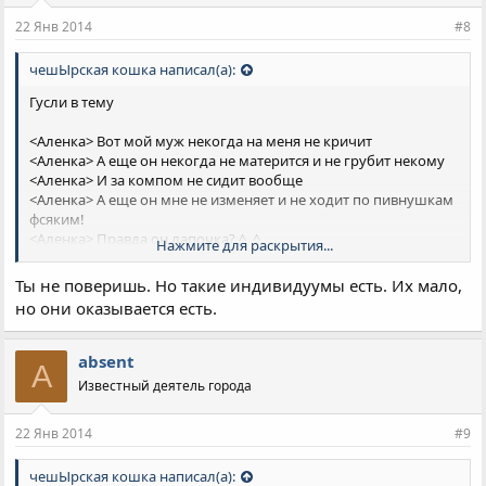
22 Янв 2014
#8
чешЫрская кошка написал(а):
Гусли в тему
<Аленка> Вот мой муж некогда на меня не кричит
<Аленка> А еще он некогда не матерится и не грубит некому
<Аленка> И за компом не сидит вообще
<Аленка> А еще он мне не изменяет и не ходит по пивнушкам
фсяким!
<Аленка> Правда он лапочка? ^_^
Нажмите для раскрытия...
<DialSoft> Эмммм...
<DialSoft> Потыкай в него палочкой
Ты не поверишь. Но такие индивидуумы есть. Их мало,
<DialSoft> Он походу мертвый (
но они оказывается есть.
absent
A
Известный деятель города
22 Янв 2014
#9
чешЫрская кошка написал(а):