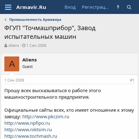
Вход
Регистрация
Промышленность Армавира
ФГУП "Точмашприбор", Завод
испытательных машин
А
Д
Aliens
1 Сен 2008
в
а
т
т
Aliens
о
A
а
Guest
р
н
т
а
е
ч
1 Сен 2008
#1
м
а
ы
л
Прошу всех высказываться о работе этого
а
машиностроительного предприятия.
Официальные сайты всех, кто имеет отношение к этому
заводу:
http://www.pkczim.ru
http://www.npfipo.ru
http://www.niktsim.ru
http://www.tochmash.ru