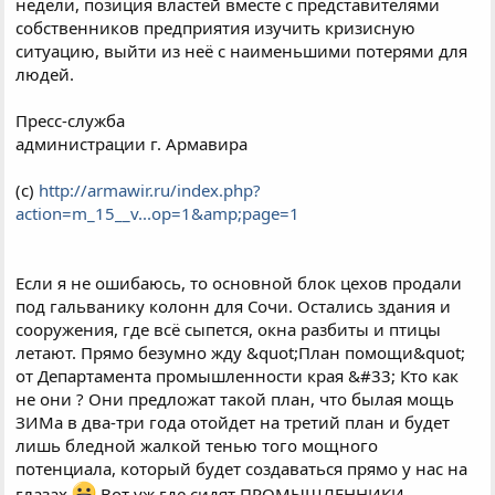
недели, позиция властей вместе с представителями
собственников предприятия изучить кризисную
ситуацию, выйти из неё с наименьшими потерями для
людей.
Пресс-служба
администрации г. Армавира
(с)
http://armawir.ru/index.php?
action=m_15__v...op=1&amp;page=1
Если я не ошибаюсь, то основной блок цехов продали
под гальванику колонн для Сочи. Остались здания и
сооружения, где всё сыпется, окна разбиты и птицы
летают. Прямо безумно жду &quot;План помощи&quot;
от Департамента промышленности края &#33; Кто как
не они ? Они предложат такой план, что былая мощь
ЗИМа в два-три года отойдет на третий план и будет
лишь бледной жалкой тенью того мощного
потенциала, который будет создаваться прямо у нас на
глазах
Вот уж где сидят ПРОМЫШЛЕННИКИ,