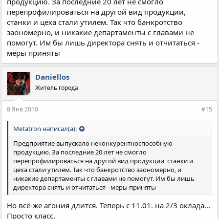
продукцию. За последние 20 лет не смогло
Вообщем нужно ценить то что имеешь, в Ростовской области
перепрофилироваться на другой вид продукции,
уже заморозки, а у нас еще боль-мень тепло)
станки и цеха стали утилем. Так что банкротство
заономерно, и никакие департаменты с главами не
помогут. Им бы лишь директора снять и отчитаться -
меры приняты
Daniellos
Житель города
8 Янв 2010
#15
Metatron написал(а):
Предприятие выпускало неконкурентноспособную
продукцию. За последние 20 лет не смогло
перепрофилироваться на другой вид продукции, станки и
цеха стали утилем. Так что банкротство заономерно, и
никакие департаменты с главами не помогут. Им бы лишь
директора снять и отчитаться - меры приняты
Но всё-же агония длится. Теперь с 11.01. на 2/3 оклада...
Просто класс.