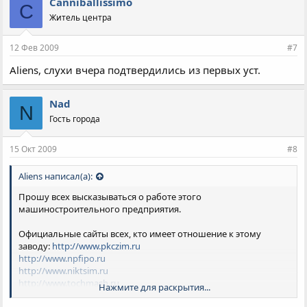
Canniballissimo
C
Житель центра
12 Фев 2009
#7
Aliens, слухи вчера подтвердились из первых уст.
Nad
N
Гость города
15 Окт 2009
#8
Aliens написал(а):
Прошу всех высказываться о работе этого
машиностроительного предприятия.
Официальные сайты всех, кто имеет отношение к этому
заводу:
http://www.pkczim.ru
http://www.npfipo.ru
http://www.niktsim.ru
http://www.tochmash.ru
Нажмите для раскрытия...
http://www.zaozipo.ru