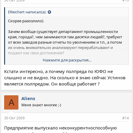
30 Окт 2009
#13
EReichert написал(а):
Скорее разозлило)
Зачем вообще существует департамент промышленности
края, города?, чем занимаются там десятки людей?, требуют
от всех заводов разные отчеты по уволнениям и т.п., а потом
их очень внимательно анализируют перерабатывают и
подают как свои достижения?
Нажмите для раскрытия...
В начале года Хатуов приезжал в Армавир, был на некоторых
предприятиях, всем предложили создать списки
Кстати интересно, а почему полпреда по ЮФО не
потенциальных потребителей/клиентов в крае с кем не
слышно и не видно. На сколько я знаю сейчас Устинов
удается начать работать, чтобы посодействовать через
является полпредом. Он вообще работает ?
первого вице-губернатора - в итоге никакого продвижения,
вообще врядли кто-нибудь их читал.
Aliens
A
Или визит Представителя &quot;одного из субъектов
Меня знают многие ;-)
рф&quot; в ЮФО, с целью налаживания сотрудничества, - все
что предложил этот человек, этот откат,и выход и
гарантированная работа с крупными организациями того
30 Окт 2009
#14
региона, причем оказалось что можно с нимим работать и
Предприятие выпускало неконкурентноспособную
безо всяких откатов.