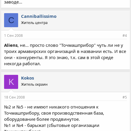
заводе...
Canniballissimo
C
Житель центра
1 Сен 2008
#4
Aliens
, не... просто слово "Точмашприбор" чуть ли не у
троих армавирских организаций в названии есть. И все
они - конкуренты. Я это знаю, т.к. сам в этой среде
некогда работал.
Kokos
K
Житель окраин
18 Сен 2008
#5
№2 и №5 - не имеют никакого отношения к
Точмашприбору, своя производственная база,
оборудование более продвинутое.
№1 и №4 - барыжат (сбытовые организации