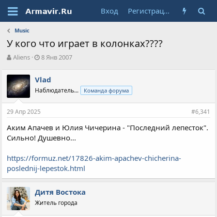
Вход
Регистрация
Music
У кого что играет в колонках????
А
Д
Aliens
8 Янв 2007
в
а
т
т
Vlad
о
а
Наблюдатель...
Команда форума
р
н
т
а
е
ч
29 Апр 2025
#6,341
м
а
ы
л
Аким Апачев и Юлия Чичерина - "Последний лепесток".
а
Сильно! Душевно...
https://formuz.net/17826-akim-apachev-chicherina-
poslednij-lepestok.html
Дитя Востока
Житель города