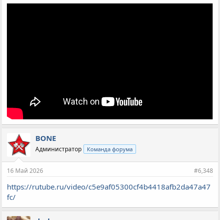
BONE
Администратор
Команда форума
16 Май 2026
#6,348
https://rutube.ru/video/c5e9af05300cf4b4418afb2da47a47
fc/