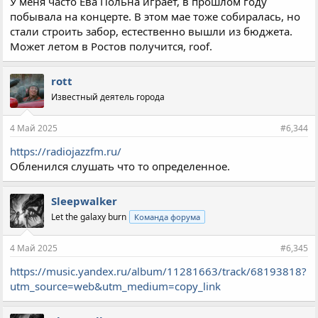
У меня часто Ева Польна играет, в прошлом году
побывала на концерте. В этом мае тоже собиралась, но
стали строить забор, естественно вышли из бюджета.
Может летом в Ростов получится, roof.
rott
Известный деятель города
4 Май 2025
#6,344
https://radiojazzfm.ru/
Обленился слушать что то определенное.
Sleepwalker
Let the galaxy burn
Команда форума
4 Май 2025
#6,345
https://music.yandex.ru/album/11281663/track/68193818?
utm_source=web&utm_medium=copy_link