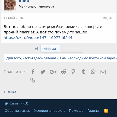
dudu
Меня знают многие ;-)
17 Май 2026
#6,349
Вот не люблю все эти ремейки, ремиксы, каверы и
прочий плагиат. А вот это почему-то зашло
https://ok.ru/video/14741607746244
First
Назад
318 из 318
Для того, чтобы здесь отвечать, Вам необходимо войти или зарег
Facebook
Twitter
Google+
Reddit
Pinterest
Tumblr
WhatsApp
Элект
Поделиться:
Ссылка
Music
Russian (RU)
Обратная связь
Условия и правила
Помощь
Главная