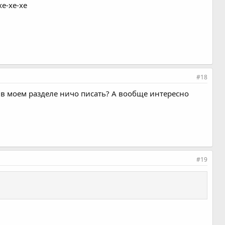
хе-хе-хе
#18
 в моем разделе ничо писать? А вообще интересно
#19