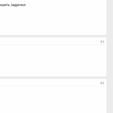
ешать задачки
#3
#4