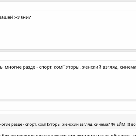
 вашей жизни?
ты многие разде - спорт, комПУторы, женский взгляд, синем
ногие разде - спорт, комПУторы, женский взгляд, синема? ФЛЕЙМ!!!! в
 тут без основания возмущаются что активно начал общатся, д