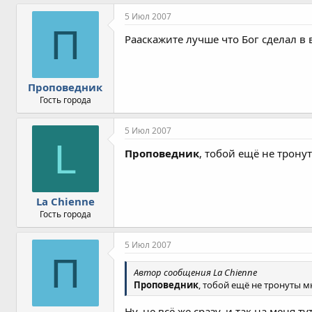
5 Июл 2007
П
Рааскажите лучше что Бог сделал в
Проповедник
Гость города
5 Июл 2007
L
Проповедник
, тобой ещё не трону
La Сhienne
Гость города
5 Июл 2007
П
Автор сообщения La Сhienne
Проповедник
, тобой ещё не тронуты м
Ну, не всё же сразу, и так на меня