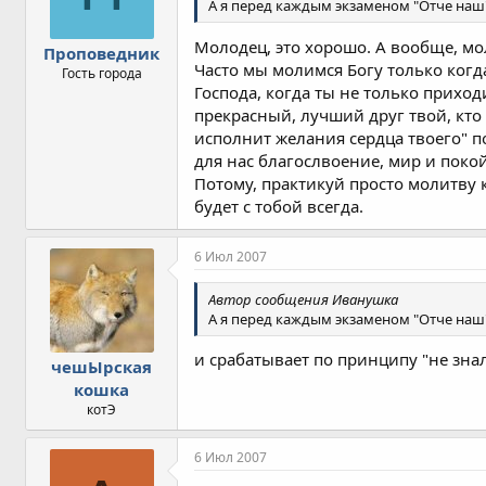
А я перед каждым экзаменом "Отче наш"
Молодец, это хорошо. А вообще, мол
Проповедник
Часто мы молимся Богу только когда
Гость города
Господа, когда ты не только приход
прекрасный, лучший друг твой, кто
исполнит желания сердца твоего" п
для нас благослвоение, мир и покой
Потому, практикуй просто молитву к
будет с тобой всегда.
6 Июл 2007
Автор сообщения Иванушка
А я перед каждым экзаменом "Отче наш"
и срабатывает по принципу "не знал
чешЫрская
кошка
котЭ
6 Июл 2007