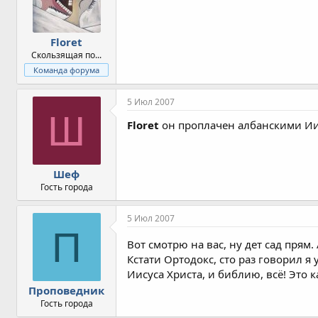
Floret
Скользящая по...
Команда форума
5 Июл 2007
Ш
Floret
он проплачен албанскими И
Шеф
Гость города
5 Июл 2007
П
Вот смотрю на вас, ну дет сад прям
Кстати Ортодокс, сто раз говорил я 
Иисуса Христа, и библию, всё! Это к
Проповедник
Гость города