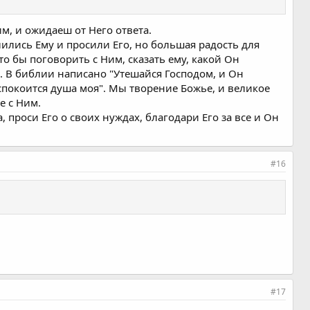
им, и ожидаеш от Него ответа.
лились Ему и просили Его, но большая радость для
то бы поговорить с Ним, сказать ему, какой Он
. В библии написано "Утешайся Господом, и Он
успокоится душа моя". Мы творение Божье, и великое
е с Ним.
, проси Его о своих нуждах, благодари Его за все и Он
#16
#17