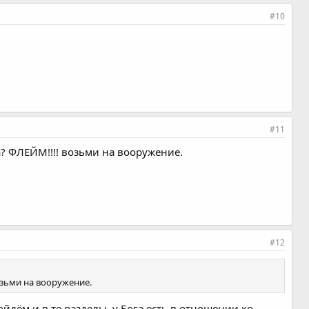
#10
#11
а? ФЛЕЙМ!!!! возьми на вооружение.
#12
озьми на вооружение.
ойдём и в те разделы, у Бога есть в отношении ко