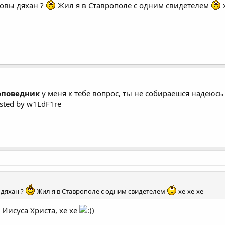
говы дяхан ?
Жил я в Ставрополе с одним свидетелем
оповедник
у меня к тебе вопрос, ты не собираешся надеюсь
sted by w1LdF1re
 дяхан ?
Жил я в Ставрополе с одним свидетелем
хе-хе-хе
 Иисуса Христа, хе хе