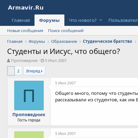
Главная
Форумы
Что нового?
Пользовате
Новые сообщения
Поиск сообщений
Главная
Форумы
Образование
Студенческое братство
Студенты и Иисус, что общего?
А
Д
Проповедник
5 Июл 2007
в
а
1
2
Вперёд
т
т
о
а
р
н
5 Июл 2007
т
а
П
Общего много, потому что студент
е
ч
м
а
рассказывали из студентов, как им 
ы
л
а
Проповедник
Гость города
5 Июл 2007