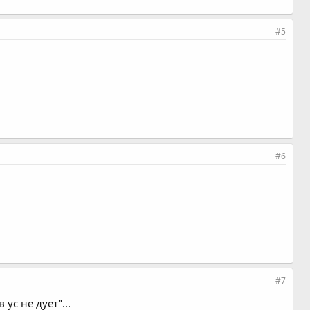
#5
#6
#7
ус не дует"...