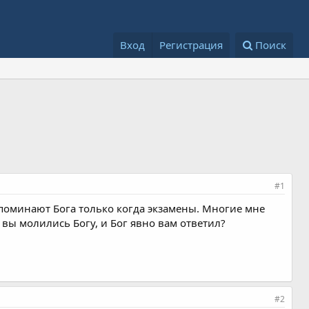
Вход
Регистрация
Поиск
#1
поминают Бога только когда экзамены. Многие мне
а вы молились Богу, и Бог явно вам ответил?
#2