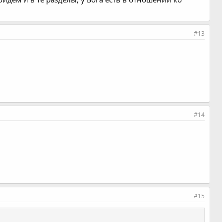
#13
#14
#15