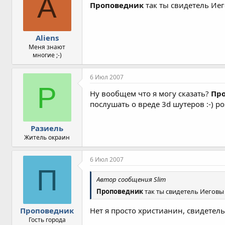
A
Проповедник
так ты свидетель Ие
Aliens
Меня знают
многие ;-)
6 Июл 2007
Р
Ну вообщем что я могу сказать?
Пр
послушать о вреде 3d шутеpов :-) po
Разиель
Житель окраин
6 Июл 2007
П
Автор сообщения Slim
Проповедник
так ты свидетель Иеговы
Проповедник
Нет я просто христианин, свидетель
Гость города