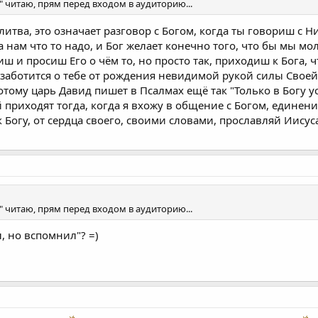
 читаю, прям перед входом в аудиторию...
итва, это означает разговор с Богом, когда ты говориш с Н
 нам что то надо, и Бог желает конечно того, что бы мы мо
иш и просиш Его о чём то, но просто так, приходиш к Бога, ч
 заботится о тебе от рождения невидимой рукой силы Своей
отому царь Давид пишет в Псалмах ещё так "Только в Богу 
 приходят тогда, когда я вхожу в общение с Богом, единени
 Богу, от сердца своего, своими словами, прославляй Иисуса
 читаю, прям перед входом в аудиторию...
, но вспомнил"? =)