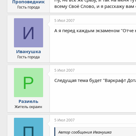
Проповедник
всему Своё Слово, и я расскажу вам
Гость города
5 Июл 2007
И
А я перед каждым экзаменом "Отче 
Иванушка
Гость города
5 Июл 2007
Р
Следущая тема будет "Варкрафт Дот
Разиель
Житель окраин
5 Июл 2007
П
Автор сообщения Иванушка