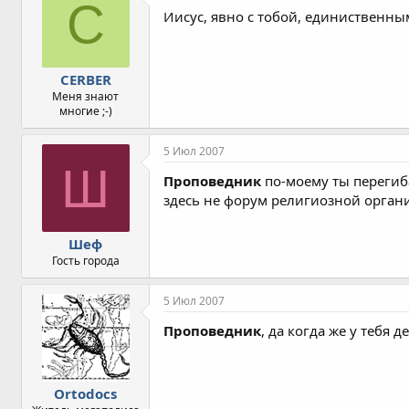
C
Иисус, явно с тобой, единиственны
CERBER
Меня знают
многие ;-)
5 Июл 2007
Ш
Проповедник
по-моему ты перегибаеш
здесь не форум религиозной орган
Шеф
Гость города
5 Июл 2007
Проповедник
, да когда же у тебя 
Ortodocs