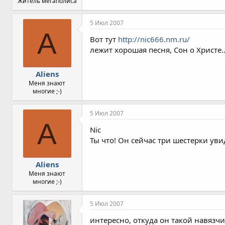
Житель мегаполиса
5 Июл 2007
A
Вот тут
http://nic666.nm.ru/
лежит хорошая песня, Сон о Христе.
Aliens
Меня знают
многие ;-)
5 Июл 2007
A
Nic
Ты что! Он сейчас три шестерки уви
Aliens
Меня знают
многие ;-)
5 Июл 2007
интересно, откуда он такой навязчив