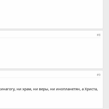
#8
#9
синагогу, ни храм, ни веры, ни инопланетян, а Христа,