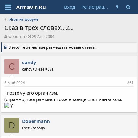
Вход
Регистрация
Игры на форуме
Сказ в трех словах.. 2...
А
Д
webdron
29 Апр 2004
в
а
В этой теме нельзя размещать новые ответы.
т
т
о
а
р
н
candy
т
а
C
е
candy+Diesel=Eva
ч
м
а
ы
л
5 Май 2004
#61
а
..поэтому его организм..
(странно,программист тоже в конце стал маньяком..
Dobermann
D
Гость города