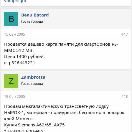
vampnight
Beau Batard
B
Гость города
15 Сен 2005
#17
Продается дешево карта памяти для смартфонов RS-
MMC 512 MB.
Цена 1400 рублей.
icq-326443221
Zambrotta
Z
Гость города
19 Сен 2005
#18
Продам межгалактическую транссветную лодку
НЫРОК-1, материал - полиуретан, бесплатно в подарок
клей Момент.
Купля Siemens A62/65, AX75
т. 8-918-13-00-485