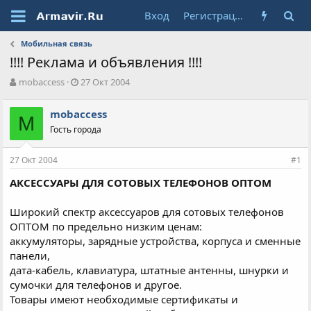
Вход
Регистрация
Мобильная связь
!!!! Реклама и объявления !!!!
А
Д
mobaccess
27 Окт 2004
в
а
т
т
mobaccess
о
M
а
Гость города
р
н
т
а
е
ч
27 Окт 2004
#1
м
а
ы
л
АКСЕССУАРЫ ДЛЯ СОТОВЫХ ТЕЛЕФОНОВ ОПТОМ
а
Широкий спектр аксессуаров для сотовых телефонов
ОПТОМ по предельно низким ценам:
аккумуляторы, зарядные устройства, корпуса и сменные
панели,
дата-кабель, клавиатура, штатные антенны, шнурки и
сумочки для телефонов и другое.
Товары имеют необходимые сертификаты и