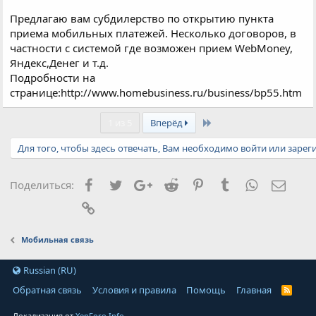
Предлагаю вам субдилерство по открытию пункта
приема мобильных платежей. Несколько договоров, в
частности с системой где возможен прием WebMoney,
Яндекс,Денег и т.д.
Подробности на
странице:http://www.homebusiness.ru/business/bp55.htm
Last
1 из 5
Вперёд
Для того, чтобы здесь отвечать, Вам необходимо войти или зарег
Facebook
Twitter
Google+
Reddit
Pinterest
Tumblr
WhatsApp
Элект
Поделиться:
Ссылка
Мобильная связь
Russian (RU)
Обратная связь
Условия и правила
Помощь
Главная
Локализация от
XenForo.Info