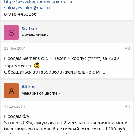
http://www.komponent.narod.ru
solovyev_alex@mail.ru
8-918-4433256
Stalker
S
Житель окраин
28 Ноя 2004
#3
Продам Siemens с55 + чехол + корпус ("***") за 2300
торг уместен
Обращаться 89183973673 (желательно с МТС)
Aliens
A
Меня знают многие ;-)
11 Дек 2004
#4
Продам б/у:
Siemens C35i, аккумулятор 2 месяца назад личной мной
был заменен на новый литиевый, отл. сост. - 1200 руб.