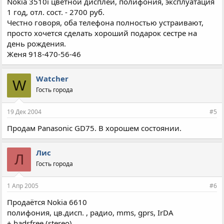
Nokia 3510i цветной дисплей, полифония, эксплуатация
1 год, отл. сост. - 2700 руб.
Честно говоря, оба телефона полностью устраивают,
просто хочется сделать хороший подарок сестре на
день рождения.
Женя 918-470-56-46
Watcher
W
Гость города
19 Дек 2004
#5
Продам Panasonic GD75. В хорошем состоянии.
Лис
Л
Гость города
1 Апр 2005
#6
Продаётся Nokia 6610
полифония, цв.дисп. , радио, mms, gprs, IrDA
+ hadsfree (stereo)