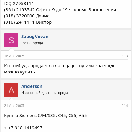
ICQ 27958111
(861) 2193542 Офис с 9 до 19 ч. кроме Воскресения.
(918) 3320000 Денис.
(918) 2411111 Виктор.
SapogVovan
S
Гость города
18 Авг 2005
#13
Кто-нибудь продаёт nokia n-gage , ну или знает кде
можно купить
Anderson
A
Известный деятель города
21 Авг 2005
#14
Куплю Siemens C/M/S35, C45, C55, A55
т. +7 918 1419497