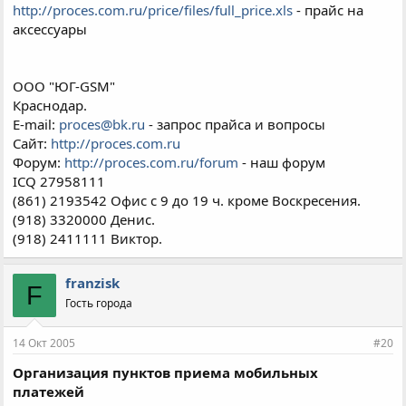
http://proces.com.ru/price/files/full_price.xls
- прайс на
аксессуары
ООО "ЮГ-GSM"
Краснодар.
E-mail:
proces@bk.ru
- запрос прайса и вопросы
Сайт:
http://proces.com.ru
Форум:
http://proces.com.ru/forum
- наш форум
ICQ 27958111
(861) 2193542 Офис с 9 до 19 ч. кроме Воскресения.
(918) 3320000 Денис.
(918) 2411111 Виктор.
franzisk
F
Гость города
14 Окт 2005
#20
Организация пунктов приема мобильных
платежей