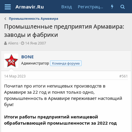
Вход
Регистрация
Промышленность Армавира
Промышленные предприятия Армавира:
заводы и фабрики
А
Д
Aliens
14 Янв 2007
в
а
т
т
BONE
о
а
Администратор
Команда форума
р
н
т
а
е
ч
14 Мар 2023
#561
м
а
ы
л
Почитал про итоги непищевых производств в
а
Армавире за 22 год и понял только одно,
промышленность в Армавире переживает настоящий
бум!
Итоги работы предприятий непищевой
обрабатывающей промышленности за 2022 год