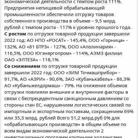
экономической деятельности с темпом роста 111%.
Предприятия непищевой обрабатывающей
промышленности обеспечили отгрузку товаров
собственного производства в объеме – 9,5 млрд.
рублей с темпом роста - 117% к уровню прошлого года.
С ростом
по отгрузке товарной продукции завершили
2022 год: АО НПО «РОСАТ» - 145,4%, ООО «Горница» -
132%, АО «81 БТРЗ» - 127%, ООО «Аполинария» -
116,5%, ООО Югэнергопром» - 114%, АЭМЗ филиал
ОАО «ЭЛТЕЗА» - 118,1%.
Со снижением
по отгрузке товарной продукции
завершили 2022 год: ООО «ЗИМ Точмашприбор» -
91,7%, АО «АЗРИ» - 90,6%, ЗАО «Кубанькабель» - 86,3%
АО «Кубаньжелдормаш» - 79%. На снижение объемов
отгрузки повлияли внешние и внутренние факторы в
связи с беспрецедентным санкционным давлением со
стороны стан ЕС, нарушением логистических связей по
импортным и экспортным поставкам, сокращением 69%
или 35,3 млрд. рублей Всего 51,2 млрд.руб 0% для
«обрабатывающих производств» в общем объеме по
всем видам экономической деятельности 2
инвестиционных программ крупными холдингами,