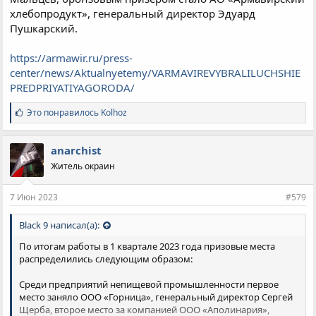
хлебопродукт», генеральный директор Эдуард
Пушкарский.
https://armawir.ru/press-
center/news/Aktualnyetemy/VARMAVIREVYBRALILUCHSHIE
PREDPRIYATIYAGORODA/
С
Это понравилось
Kolhoz
и
м
п
anarchist
а
Житель окраин
т
и
и
7 Июн 2023
#579
:
Black 9 написал(а):
По итогам работы в 1 квартале 2023 года призовые места
распределились следующим образом:
Среди предприятий непищевой промышленности первое
место заняло ООО «Горница», генеральный директор Сергей
Щерба, второе место за компанией ООО «Аполинария»,