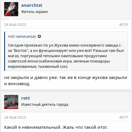
anarchist
Житель окраин
24 Май 2023
#576
rott написал(а):
Сегодня проезжал по ул.Жукова мимо консервного завода с-
за "Восток", а он функционирует или уже все? Раньше там был
магаз, торгующий теплыми ламповыми продуктами
советской эпохи (кабачковая икра, зеленые помидоры
маринованные, тыквенный сок).
не закрыли и давно уже. так же в конце жукова закрыли
и винзавод.
rott
Известный деятель города
24 Май 2023
#577
Какой я невнимательный. Жаль что такой итог.