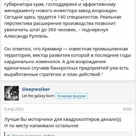
губернатора края, господдержке и эффективному
менеджменту нового инвестора завод возрожден.
Сегодня здесь трудятся 140 специалистов. Реальная
перспектива расширения производства позволит
увеличить штат до 300 человек, – подчеркнул
Александр Руппель.
Он отметил, что Армавир — известная промышленная
территория, вектор развития которой в последние годы
кардинально изменился. А для возрождения
единичных случаев банкротных предприятий уже есть
выработанные стратегии и план действий."
Sleepwalker
Let the galaxy burn
Команда форума
6 Апр 2023
#569
Лучше бы моторчики для квадрокоптеров делали)))
И по месту напаивали остальное
С