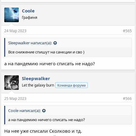
Coole
Графиня
24 Мар 2023
#565
Sleepwalker написал(а):
Все снижение спишут на санкции и сво )
а на пандемию ничего списать не надо?
Sleepwalker
Let the galaxy burn
Команда форума
25 Мар 2023
#566
Coole написал(а):
а на пандемию ничего списать не надо?
На нее уже списали Сколково и тд.