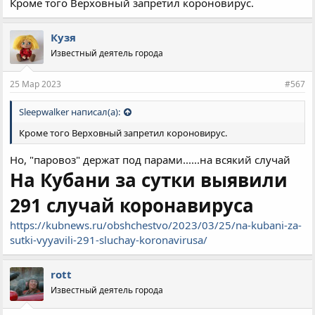
Кроме того Верховный запретил короновирус.
Кузя
Известный деятель города
25 Мар 2023
#567
Sleepwalker написал(а):
Кроме того Верховный запретил короновирус.
Но, "паровоз" держат под парами......на всякий случай
На Кубани за сутки выявили
291 случай коронавируса
https://kubnews.ru/obshchestvo/2023/03/25/na-kubani-za-
sutki-vyyavili-291-sluchay-koronavirusa/
rott
Известный деятель города