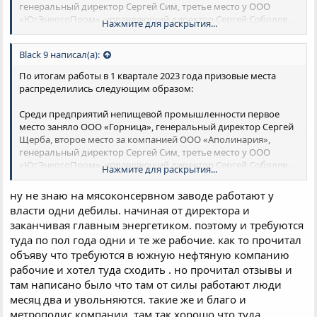
генеральный директор Сергей Сим, третье место у ООО
«ЮгЭнергоПром», управляющий директор Сергей Соболев.
Нажмите для раскрытия...
Лучшим среди предприятий пищевой промышленности
Black 9 написал(а):
стало ООО «Армавирский мясоконсервный комбинат»,
генеральный директор Ильяс Альмурзиев, второе место
По итогам работы в 1 квартале 2023 года призовые места
завоевало ООО «Компания Благо», управляющий директор
распределились следующим образом:
Фёдор Мальцев, бронзовым призером стало АО
«Армавирский хлебопродукт», генеральный директор Эдуард
Среди предприятий непищевой промышленности первое
Пушкарский.
место заняло ООО «Горница», генеральный директор Сергей
Щерба, второе место за компанией ООО «Аполинария»,
https://armawir.ru/press-
генеральный директор Сергей Сим, третье место у ООО
center/news/Aktualnyetemy/VARMAVIREVYBRALILUCHSHIEPRED
«ЮгЭнергоПром», управляющий директор Сергей Соболев.
Нажмите для раскрытия...
PRIYATIYAGORODA/
Лучшим среди предприятий пищевой промышленности
ну не знаю на мясоконсервном заводе работают у
стало ООО «Армавирский мясоконсервный комбинат»,
власти одни дебилы. начиная от директора и
генеральный директор Ильяс Альмурзиев, второе место
заканчивая главным энергетиком. поэтому и требуются
завоевало ООО «Компания Благо», управляющий директор
туда по пол года одни и те же рабочие. как то прочитал
Фёдор Мальцев, бронзовым призером стало АО
«Армавирский хлебопродукт», генеральный директор Эдуард
объяву что требуются в южную нефтяную компанию
Пушкарский.
рабочие и хотел туда сходить . но прочитал отзывы и
там написано было что там от силы работают люди
https://armawir.ru/press-
месяц два и увольняются. такие же и благо и
center/news/Aktualnyetemy/VARMAVIREVYBRALILUCHSHIEPRED
метрополис компании. там так хорошо что туда