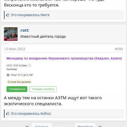
PRIYATIYAGORODA/
бесконца кто то требуется.
С
Это понравилось
Митя
и
м
п
rott
а
Известный деятель города
т
и
и
13 Июн 2023
#580
:
А между тем на останки АЗТМ ищут вот такого
экзотического специалиста.
С
Это понравилось
Kolhoz
и
м
First
Last
п