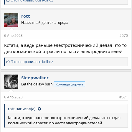
Это понравилось
Kolhoz
и
м
п
rott
а
Известный деятель города
т
и
и
6 Апр 2023
#570
:
Кстати, а ведь раньше электротехнический делал что то
для космической отрасли по части электродвигателей
С
Это понравилось
Kolhoz
и
м
п
Sleepwalker
а
Let the galaxy burn
Команда форума
т
и
и
6 Апр 2023
#571
:
rott написал(а):
Кстати, а ведь раньше электротехнический делал что то для
космической отрасли по части электродвигателей