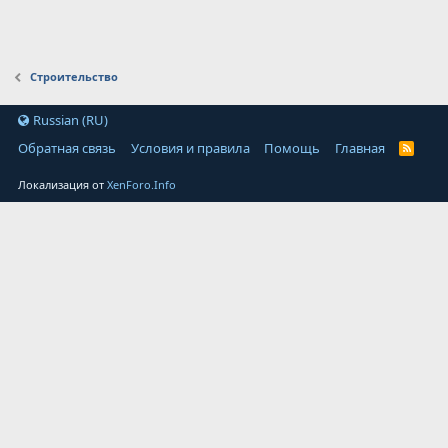
Строительство
Russian (RU)
Обратная связь
Условия и правила
Помощь
Главная
Локализация от
XenForo.Info