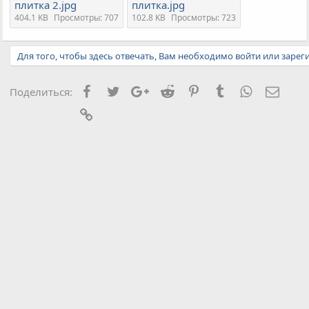
плитка 2.jpg
плитка.jpg
404.1 KB
Просмотры: 707
102.8 KB
Просмотры: 723
Для того, чтобы здесь отвечать, Вам необходимо войти или зарег
Facebook
Twitter
Google+
Reddit
Pinterest
Tumblr
WhatsApp
Элект
Поделиться:
Ссылка