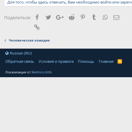
т
Для того, чтобы здесь отвечать, Вам необходимо войти или зарег
и
и
:
Facebook
Twitter
Google+
Reddit
Pinterest
Tumblr
WhatsApp
Элект
Поделиться:
Ссылка
Человеческая комедия
Russian (RU)
Обратная связь
Условия и правила
Помощь
Главная
Локализация от
XenForo.Info