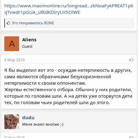
https://www.maximonline.ru/longread...zkNsiaFykPREAT1p6
qTvwdr1pGUA_ufKdKDIryLH5OlWE
С
Это понравилось
BONE
и
м
п
Aliens
A
а
Guest
т
и
и
8 Мар 2019
#2
:
Я бы выделил вот это - осуждая нетерпимость в других,
сами являются образчиками безукоризненной
нетерпимости к своим оппонентам.
Жертвы естественного отбора. Обычно у них родители,
которые по головам шли. А на детях уже оторвутся дети
тех, по головам чьих родителей шли до этого.
dudu
Меня знают многие ;-)
9 Мар 2019
#3