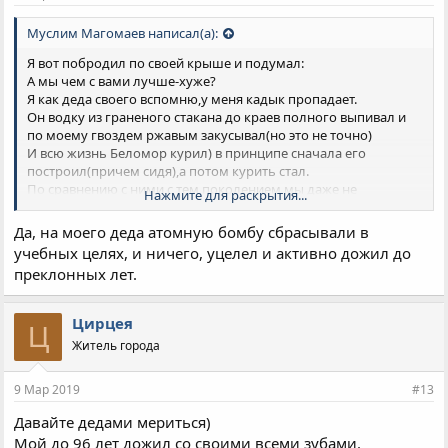
Муслим Магомаев написал(а):
Я вот побродил по своей крыше и подумал:
А мы чем с вами лучше-хуже?
Я как деда своего вспомню,у меня кадык пропадает.
Он водку из граненого стакана до краев полного выпивал и
по моему гвоздем ржавым закусывал(но это не точно)
И всю жизнь Беломор курил) в принципе сначала его
построил(причем сидя),а потом курить стал.
По сравнению с ними,с тем поколением мы даже не
Нажмите для раскрытия...
снежинки....
Ну и потом:хрен его знает что им на роду написано,может мы
Да, на моего деда атомную бомбу сбрасывали в
доживаем последние годы без глобального 3,14деца?
учебных целях, и ничего, уцелел и активно дожил до
Пусть живут как умеют!
преклонных лет.
Цирцея
Ц
Житель города
9 Мар 2019
#13
Давайте дедами мериться)
Мой до 96 лет дожил со своими всеми зубами.