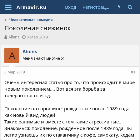
Вход
Регистрация
Человеческая комедия
Поколение снежинок
А
Д
Aliens
8 Мар 2019
в
а
т
т
Aliens
о
A
а
Меня знают многие ;-)
р
н
т
а
е
ч
8 Мар 2019
#1
м
а
ы
л
Очень интересная статья про то, что происходит в мире
а
новым поколением.... Вот вся эта борьба за
толерантность и т.д.
Поколение на горошине: рожденные после 1989 года
как новый вид людей
Такие ранимые и вместе с тем такие агрессивные...
Знакомься: поколение, рожденное после 1989 года. Ты
легко узнаешь их по стаканчику с кофе, самокату, кедам