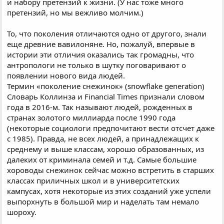
и набору претензий к жизни. (У нас тоже много
претензий, но мы вежливо молчим.)
То, что поколения отличаются одно от другого, знали
еще древние вавилоняне. Но, пожалуй, впервые в
истории эти отличия оказались так громадны, что
антропологи не только в шутку поговаривают о
появлении нового вида людей.
Термин «поколение снежинок» (snowflake generation)
Словарь Коллинза и Financial Times признали словом
года в 2016-м. Так называют людей, рожденных в
странах золотого миллиарда после 1990 года
(некоторые социологи предпочитают вести отсчет даже
с 1985). Правда, не всех людей, а принадлежащих к
среднему и выше классам, хорошо образованных, из
далеких от криминала семей и т.д. Самые большие
хороводы снежинок сейчас можно встретить в старших
классах приличных школ и в университетских
кампусах, хотя некоторые из этих созданий уже успели
выпорхнуть в большой мир и наделать там немало
шороху.