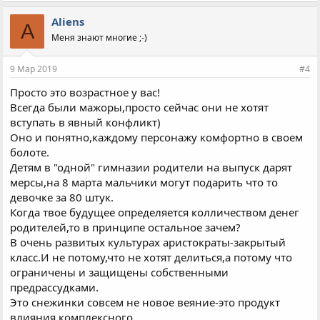
м
п
Aliens
A
а
Меня знают многие ;-)
т
и
и
9 Мар 2019
#4
:
Просто это возрастное у вас!
Всегда были мажоры,просто сейчас они не хотят
вступать в явный конфликт)
Оно и понятно,каждому персонажу комфортно в своем
болоте.
Детям в "одной" гимназии родители на выпуск дарят
мерсы,на 8 марта мальчики могут подарить что то
девочке за 80 штук.
Когда твое будущее определяется колличеством денег
родителей,то в принципе остальное зачем?
В очень развитых культурах аристократы-закрытый
класс.И не потому,что не хотят делиться,а потому что
ограничены и защищены собственными
предрассудками.
Это снежинки совсем не новое веяние-это продукт
влияния,комплексного.