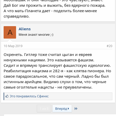
Дай Бог им прожить и выжить, без ядерного пожара.
А что мать-Планета дает - поделить более-менее
справедливо.
Aliens
A
Меня знают многие ;-)
10 Мар 2019
#20
Охренеть. Гитлер тоже считал цыган и евреев
ненужными нациями. Это называется фашизм.
Сидит и впрямую транслирует фашистскую идеологию.
Реабилитация нацизма и 282-я - как клятва пионера. Но
самое парадоксальное, что сам черный. Ладно бы был
истинным арийцем. Видимо слухи о том, что черные
самые оголтелые нацисты - не преувеличены.
С
Это понравилось
Сфинкс
и
м
Last
п
1 из 5
Вперёд
а