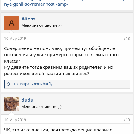
nye-genii-sovremennosti/amp/
Aliens
A
Меня знают многие ;-)
10 Мар 2019
#18
Совершенно не понимаю, причем тут обобщение
поколения и узкие примеры отпрысков элитарного
класса?
Ну давайте тогда сравним ваших родителей и их
ровесников детей партийных шишек?
С
Это понравилось
barfly
и
м
п
dudu
а
Меня знают многие ;-)
т
и
и
10 Мар 2019
#19
:
ЧК, это исключения, подтверждаюещие правило.