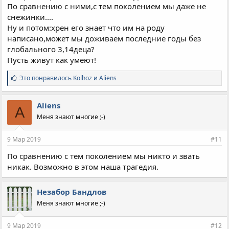
По сравнению с ними,с тем поколением мы даже не
снежинки....
Ну и потом:хрен его знает что им на роду
написано,может мы доживаем последние годы без
глобального 3,14деца?
Пусть живут как умеют!
С
Это понравилось
Kolhoz
и
Aliens
и
м
п
Aliens
A
а
Меня знают многие ;-)
т
и
и
9 Мар 2019
#11
:
По сравнению с тем поколением мы никто и звать
никак. Возможно в этом наша трагедия.
Незабор Бандлов
Меня знают многие ;-)
9 Мар 2019
#12