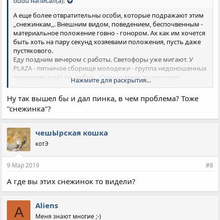
dudu написал(а):
А еще более отвратительны особи, которые подражают этим
,,снежинкам,,. Внешним видом, поведением, беспочвенным -
материальное положение говно - гонором. Ах как им хочется
быть хоть на пару секунд хозяевами положения, пусть даже
пустякового.
Еду поздним вечером с работы. Светофоры уже мигают. У
PLAZA - пятничое сборище молодежи - группа недоношенных
терпеливо ждет на ,,зебре,,. Скучно зевая пропускают
Нажмите для раскрытия...
одиночные автомобили. Ждут. И вот идет штук восемь-десять
машин. И группа жертв аборта решительно двигается по
Ну так вышел бы и дал пинка, в чем проблема? Тоже
пешеходному переходу. Типа, стоять, мы идем. Идут
"снежинка"?
вызывающе медленно. Некоторые делают вид, что хотят
повернуть назад.
Машины терпеливо ждут.
чешЫрская кошка
А псевдо,,снежинки,, кажут факи и очччень наслаждаются. Ну
котЭ
несколько секунд, ну совсем немного. А как приятно свербит.
ОТ НАС ЧТО_ТО ЗАВИСИТ. Я ЧТО-ТО ЗНАЧУ.
9 Мар 2019
#8
А где вы этих снежинок то видели?
Aliens
A
Меня знают многие ;-)