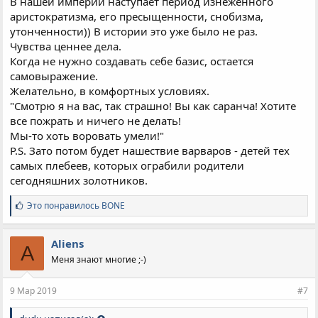
В нашей империи наступает период изнеженного
аристократизма, его пресыщенности, снобизма,
утонченности)) В истории это уже было не раз.
Чувства ценнее дела.
Когда не нужно создавать себе базис, остается
самовыражение.
Желательно, в комфортных условиях.
"Смотрю я на вас, так страшно! Вы как саранча! Хотите
все пожрать и ничего не делать!
Мы-то хоть воровать умели!"
P.S. Зато потом будет нашествие варваров - детей тех
самых плебеев, которых ограбили родители
сегодняшних золотников.
С
Это понравилось
BONE
и
м
п
Aliens
A
а
Меня знают многие ;-)
т
и
и
9 Мар 2019
#7
: