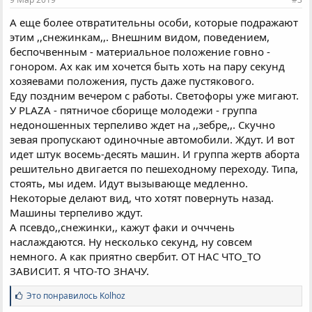
А еще более отвратительны особи, которые подражают
этим ,,снежинкам,,. Внешним видом, поведением,
беспочвенным - материальное положение говно -
гонором. Ах как им хочется быть хоть на пару секунд
хозяевами положения, пусть даже пустякового.
Еду поздним вечером с работы. Светофоры уже мигают.
У PLAZA - пятничое сборище молодежи - группа
недоношенных терпеливо ждет на ,,зебре,,. Скучно
зевая пропускают одиночные автомобили. Ждут. И вот
идет штук восемь-десять машин. И группа жертв аборта
решительно двигается по пешеходному переходу. Типа,
стоять, мы идем. Идут вызывающе медленно.
Некоторые делают вид, что хотят повернуть назад.
Машины терпеливо ждут.
А псевдо,,снежинки,, кажут факи и очччень
наслаждаются. Ну несколько секунд, ну совсем
немного. А как приятно свербит. ОТ НАС ЧТО_ТО
ЗАВИСИТ. Я ЧТО-ТО ЗНАЧУ.
С
Это понравилось
Kolhoz
и