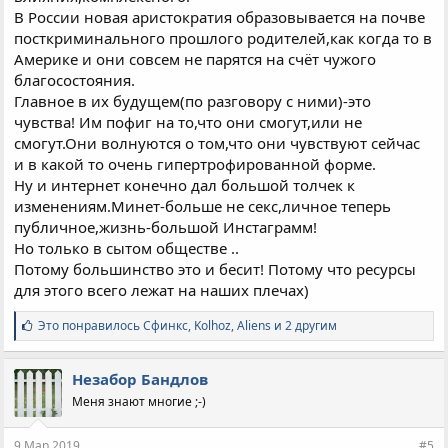
В России новая аристократия образовывается на почве
посткриминального прошлого родителей,как когда то в
Америке и они совсем не парятся на счёт чужого
благосостояния.
Главное в их будущем(по разговору с ними)-это
чувства! Им пофиг на то,что они смогут,или не
смогут.Они волнуются о том,что они чувствуют сейчас
и в какой то очень гипертрофированной форме.
Ну и интернет конечно дал большой толчек к
изменениям.Минет-больше не секс,личное теперь
публичное,жизнь-большой Инстаграмм!
Но только в сытом обществе ..
Потому большинство это и бесит! Потому что ресурсы
для этого всего лежат на наших плечах)
С
Это понравилось
Сфинкс
,
Kolhoz
,
Aliens и 2 другим
и
м
п
Незабор Бандлов
а
Меня знают многие ;-)
т
и
и
9 Мар 2019
#5