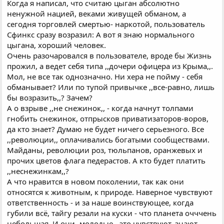
Когда я написал, что считаю цыган абсолютно
ненужной нацией, веками живущей обманом, а
сегодня торговлей смертью- наркотой, пользователь
Сфинкс сразу возразил: А вот я знаю нормального
цыгана, хороший человек.
Очень разочаровался в пользователе, вроде бы Жизнь
прожил, а ведет себя типа ,,дочери офицера из Крыма,,.
Мол, не все так однозначно. Ни хера не пойму - себя
обманывает? Или по тупой привычке ,,все-равно, лишь
бы возразить,,? Зачем?
А о взрыве ,,не снежинок,, - когда начнут толпами
гнобить снежинок, отпрысков приватизаторов-воров,
да кто знает? Думаю не будет ничего серьезного. Все
,,революции,, оплачивались богатыми сообществами.
Майданы, революции роз, тюльпанов, оранжевых и
прочих цветов флага педерастов. А кто будет платить
,,неснежинкам,,?
А что нравится в новом поколении, так как они
относятся к животным, к природе. Наверное чувствуют
ответственность - и за наше воинствующее, когда
губили всё, тайгу резали на куски - что планета очччень
небольшая. И они -молодые - это чувствуют, знают.