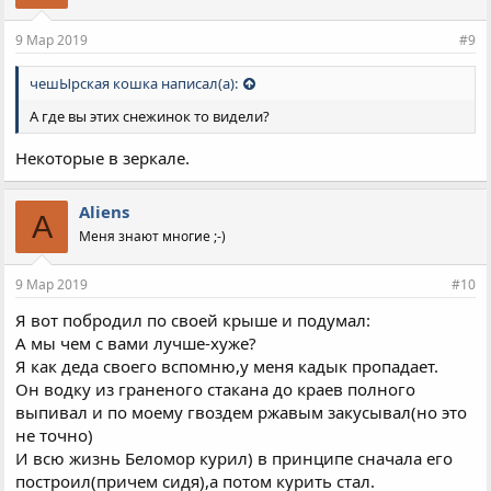
9 Мар 2019
#9
чешЫрская кошка написал(а):
А где вы этих снежинок то видели?
Некоторые в зеркале.
Aliens
A
Меня знают многие ;-)
9 Мар 2019
#10
Я вот побродил по своей крыше и подумал:
А мы чем с вами лучше-хуже?
Я как деда своего вспомню,у меня кадык пропадает.
Он водку из граненого стакана до краев полного
выпивал и по моему гвоздем ржавым закусывал(но это
не точно)
И всю жизнь Беломор курил) в принципе сначала его
построил(причем сидя),а потом курить стал.