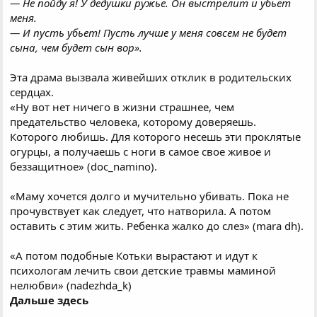
— Не пойду я! У дедушки ружье. Он выстрелит и убьет
меня.
— И пусть убьет! Пусть лучше у меня совсем не будет
сына, чем будет сын вор».
Эта драма вызвала живейших отклик в родительских
сердцах.
«Ну вот нет ничего в жизни страшнее, чем
предательство человека, которому доверяешь.
Которого любишь. Для которого несешь эти проклятые
огурцы, а получаешь с ноги в самое свое живое и
беззащитное» (doc_namino).
«Маму хочется долго и мучительно убивать. Пока не
прочувствует как следует, что натворила. А потом
оставить с этим жить. Ребенка жалко до слез» (mara dh).
«А потом подобные Котьки вырастают и идут к
психологам лечить свои детские травмы маминой
нелюбви» (nadezhda_k)
Дальше здесь