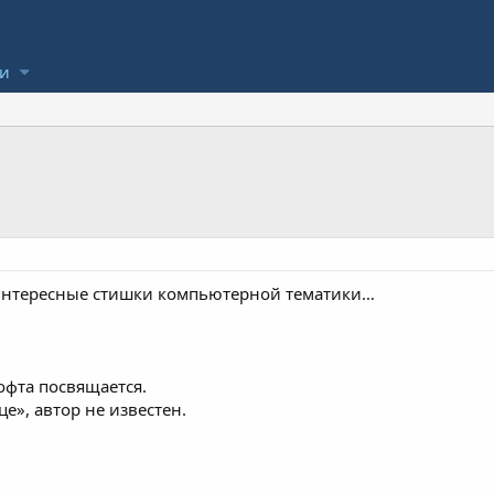
ли
 интересные стишки компьютерной тематики…
фта посвящается.
е», автор не известен.