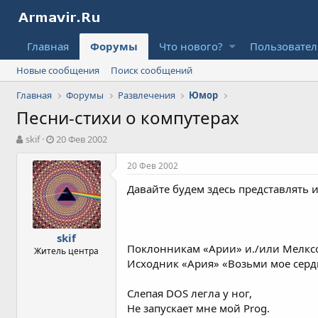
Главная
Форумы
Что нового?
Пользовате
Новые сообщения
Поиск сообщений
Главная
Форумы
Развлечения
Юмор
Песни-стихи о компутерах
А
Д
skif
20 Фев 2002
в
а
т
т
20 Фев 2002
о
а
Давайте будем здесь представлять
р
н
т
а
е
ч
м
а
skif
ы
л
Поклонникам «Арии» и./или Мелксо
Житель центра
а
Исходник «Ария» «Возьми мое сердц
Слепая DOS легла у ног,
Не запускает мне мой Prog.