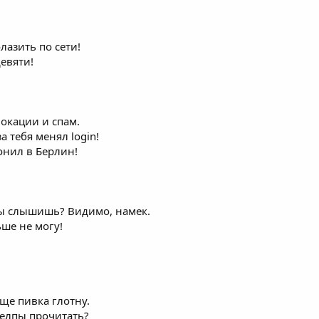
лазить по сети!
девяти!
вокации и спам.
а тебя менял login!
онил в Берлин!
ты слышишь? Видимо, намек.
льше не могу!
еще пивка глотну.
 хелпы прочитать?