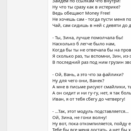
Зайдем по ссылкам что внутри!
Ну что ты сразу как в истерике?
Ведь обещают Money Free!
Не хочешь сам - тогда пусти меня по
Чай, сам сидишь в ней с девяти до 
- Ты, Зина, лучше помолчала бы!
Насколько б легче было нам,
Когда бы ты не отвечала бы на про
Я сколько раз, ты вспомни, Зин, из-з
В последний раз под ним грузин зв
- Ой, Вань, а это что за файлики?
Ну для чего они, Ванек?
А мне в письме рисуют смайлики, 
А он сидит и ни гу-гу, нет, я так бо
Иван, я от тебя сбегу до четвергу!
- ...Так, этот модуль подставляется...
Ой, Зина, не гони волну!
Ну вот, пока откомпиляется, пойду 
Тебе бы все меня достать, а нет бы