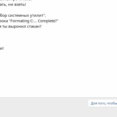
ать, ни взять!
абор системных утилит".
ока "Formating С:... Complete?"
ем ты выронил стакан?
и!
Для того, чтоб
тронная почта
Ссылка