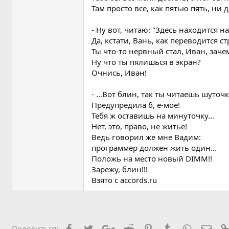
Там просто все, как пятью пять, ни д
- Ну вот, читаю: "Здесь находится н
Да, кстати, Вань, как переводится стр
Ты что-то нервный стал, Иван, зач
Ну что ты пялишься в экран?
Очнись, Иван!
- ...Вот блин, так ты читаешь шуточк
Предупредила б, е-мое!
Тебя ж оставишь на минуточку...
Нет, это, право, не житье!
Ведь говорил же мне Вадим:
программер должен жить один...
Положь на место новый DIMM!!
Зарежу, блин!!!
Взято с accords.ru
Facebook
Twitter
Google+
Reddit
Pinterest
Tumblr
WhatsApp
Элек
Поделиться: