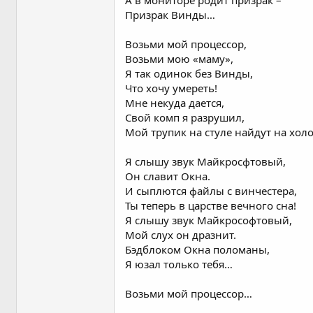
А в мониторе родит призрак –
Призрак Винды…
Возьми мой процессор,
Возьми мою «маму»,
Я так одинок без Винды,
Что хочу умереть!
Мне некуда дается,
Свой комп я разрушил,
Мой трупик на стуле найдут на хол
Я слышу звук Майкросфтовый,
Он славит Окна.
И сыплются файлы с винчестера,
Ты теперь в царстве вечного сна!
Я слышу звук Майкрософтовый,
Мой слух он дразнит.
Бэдблоком Окна поломаны,
Я юзал только тебя…
Возьми мой процессор…