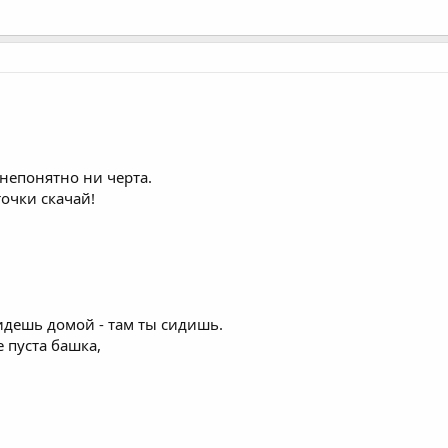
 непонятно ни черта.
точки скачай!
!
идешь домой - там ты сидишь.
е пуста башка,