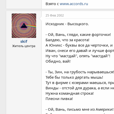
Взято с
www.accords.ru
25 Фев 2002
Исходник - Высоцкого.
- Ой, Вань, гляди, какие форточки!
Балдею, что за красота!
skif
А Юникс - буквы все да черточки, и
Житель центра
Иван, снеси его давай и лучше фор
Ну что "мастдай", опять "мастдай"!
Обидно, вай!
- Ты, Зин, на грубость нарываешься
Тебе бы только дергать мышь!
Тут в фирме с юзерами маешься, пр
Винды - отстой для дурака, а если н
Нужна командная строка!
Плесни пивка!
- Ой, Вань, письмо мне из Америки!