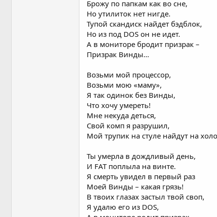
Брожу по папкам как во сне,
Но утилиток нет нигде.
Тупой скандиск найдет бэдблок,
Но из под DOS он не идет.
А в мониторе бродит призрак –
Призрак Винды…
Возьми мой процессор,
Возьми мою «маму»,
Я так одинок без Винды,
Что хочу умереть!
Мне некуда деться,
Свой комп я разрушил,
Мой трупик на стуле найдут на хол
Ты умерла в дождливый день,
И FAT поплыла на винте.
Я смерть увидел в первый раз
Моей Винды – какая грязь!
В твоих глазах застыл твой своп,
Я удалю его из DOS,