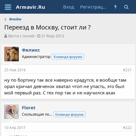
Вход
Регистрация
Флейм
Переезд в Москву, стоит ли ?
А
Д
Вести с полей
21 Мар 2013
в
а
т
т
Феликс
о
а
Администратор
Команда форума
р
н
т
а
е
ч
25 Ноя 2016
#221
м
а
ы
л
ну по бортику так все наверно крадутся, я вообще там
а
орал кричал девченок хватал чтоп не упасть, это был
мой первый раз. С тех пор так и не научился ахах
Floret
Скользящая по...
Команда форума
10 Апр 2017
#222