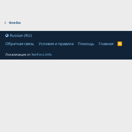
Флейм
Russian (RU)
Обратная связь
Условия и правила
Помощь
Главная
Локализация от
XenForo.Info