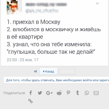
First
Назад
12 из 12
Для того, чтобы здесь отвечать, Вам необходимо войти или зарег
Facebook
Twitter
Google+
Reddit
Pinterest
Tumblr
WhatsApp
Элект
Поделиться:
Ссылка