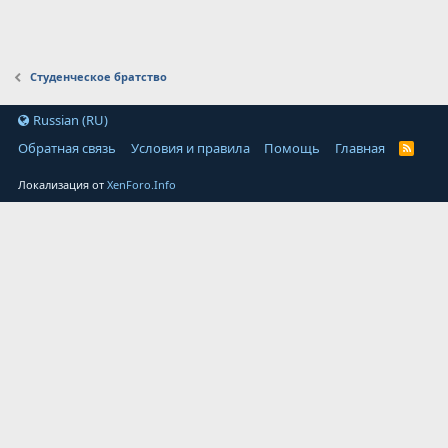
Студенческое братство
Russian (RU)
Обратная связь
Условия и правила
Помощь
Главная
Локализация от
XenForo.Info