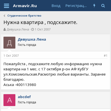
Вход
Регистрация
Студенческое братство
Нужна квартира , подскажите.
А
Д
Девушка Лена
1 Окт 2007
в
а
т
т
Девушка Лена
Д
о
а
Гость города
р
н
т
а
1 Окт 2007
е
ч
#1
м
а
Пожалуйста , подскажите любую информацию нужна
ы
л
квартира на 1 мес. с 17 октября р-он АФ КубГУ
а
ул.Комсомольская.Расмотрю любые варианты. Заранее
благодарю.
Аська -400113980
abcdef
A
Гость города