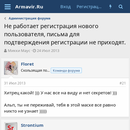
Вход
Регистрация
Администрация форума
Не работает регистрация нового
пользователя, письма для
подтверждения регистрации не приходят.
А
Д
Микки Маус
24 Июл 2013
в
а
т
т
Floret
о
а
Скользящая по...
Команда форума
р
н
т
а
е
ч
31 Июл 2013
#21
м
а
ы
л
Хитрец какой! ))) У нас все на виду и нет секретов! )))
а
Альп, ты не переживай, тебя в этой маске все равно
никто не узнает )))))
Strontium