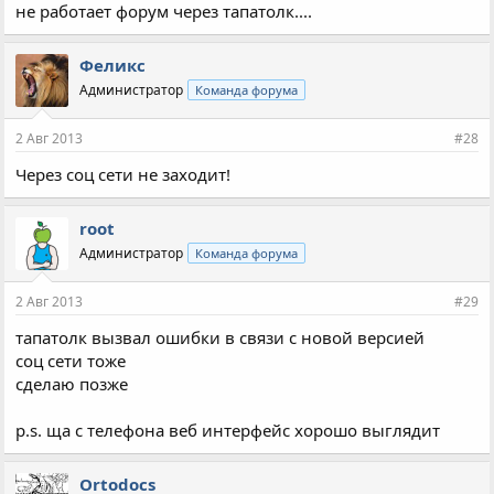
не работает форум через тапатолк....
Феликс
Администратор
Команда форума
2 Авг 2013
#28
Через соц сети не заходит!
root
Администратор
Команда форума
2 Авг 2013
#29
тапатолк вызвал ошибки в связи с новой версией
соц сети тоже
сделаю позже
p.s. ща с телефона веб интерфейс хорошо выглядит
Ortodocs