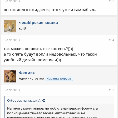
3 Авг 2013
#33
он так долго ожидается, что я уже и сам забыл..
чешЫрская кошка
котЭ
3 Авг 2013
#34
так может, оставить все как есть?))))
а то опять будут вопли недовольных, что такой
удобный дизайн поменяли)))
Феликс
Администратор
Команда форума
3 Авг 2013
#35
Ortodocs написал(а):
На теле у меня теперь не мобильная версия форума, а
полноценная тяжеловесная. Автоматически не
переключается. В ручную не очень хочется это делать