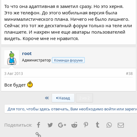
То что она адаптивная я заметил сразу. Но это херня.
Это же телефон. До этого мобильная версия была
минималистического плана. Ничего не было лишнего.
Сейчас это тот же десктапный форум только на теле или
планшете. И нахрен мне еще аватары пользователей
видеть. Короче мне не нравится.
root
Администратор
Команда форума
3 Авг 2013
#38
Все будет
First
Назад
2 из 2
Для того, чтобы здесь отвечать, Вам необходимо войти или зарег
Facebook
Twitter
Google+
Reddit
Pinterest
Tumblr
WhatsApp
Элект
Поделиться:
Ссылка