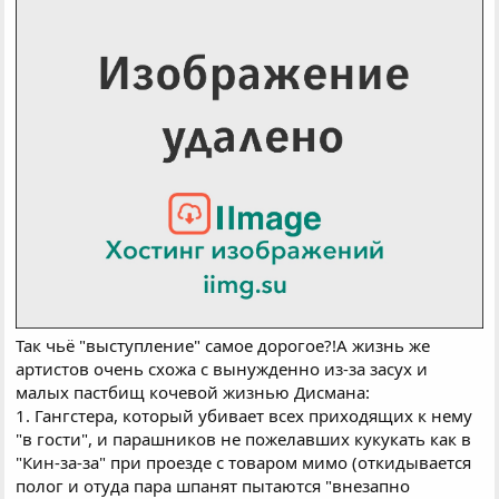
Так чьё "выступление" самое дорогое?!А жизнь же
артистов очень схожа с вынужденно из-за засух и
малых пастбищ кочевой жизнью Дисмана:
1. Гангстера, который убивает всех приходящих к нему
"в гости", и парашников не пожелавших кукукать как в
"Кин-за-за" при проезде с товаром мимо (откидывается
полог и отуда пара шпанят пытаются "внезапно