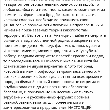
квадратом без отрицательных оценок со звездой, то
любая ошибка или неточность, какие-то сомнения и из
памяти вычёркивается бред без какого-то согласия
хозяина головы), необходимо прикинуть свои
финансовые возможности покупки "непроверенных и
никем не признаваемых теорий какого-то там
террориста". Вас возглавит Антихрист, дабы не свергать
официоз в виде собственной родни, а закрепить его
при помощи денег. Но ведь фильмы, клипы, музеи и
Интернет имеется, можете продолжить и "углубить"
работу "подрыва авторитете властей" красиво и подло,
то присоединяйтесь к Пикассо и иже с ним! Хотя бы
сдайте экзамен двумя вариантами: "Это тот бред,
который вы нам, профессор, втирали весь семестр. А
вот как в реалиях обстоят дела от гения всех времён и
народов disman3, котоый свои знания не секретил и
опубликовал от и до для всех и вся абсолютно
бесплатно, и пожизненно на нескольких тысячах
зарубежных и рускоязычных форумах с сотней
разнообразных тематик для более лёгкого и
заинтересованного представления НАСТОЯЩЕЙ