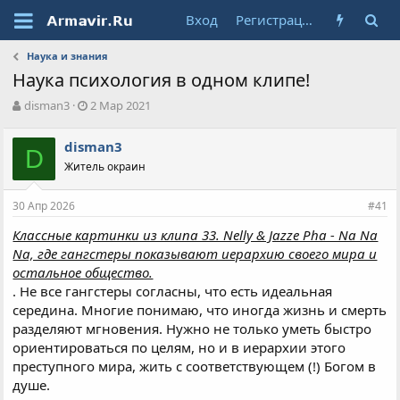
Вход
Регистрация
Наука и знания
Наука психология в одном клипе!
А
Д
disman3
2 Мар 2021
в
а
т
т
disman3
о
D
а
Житель окраин
р
н
т
а
е
ч
30 Апр 2026
#41
м
а
ы
л
Классные картинки из клипа 33. Nelly & Jazze Pha - Na Na
а
Na, где гангстеры показывают иерархию своего мира и
остальное общество.
. Не все гангстеры согласны, что есть идеальная
середина. Многие понимаю, что иногда жизнь и смерть
разделяют мгновения. Нужно не только уметь быстро
ориентироваться по целям, но и в иерархии этого
преступного мира, жить с соответствующем (!) Богом в
душе.