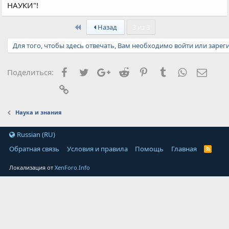
НАУКИ"!
First
Назад
3 из 3
Для того, чтобы здесь отвечать, Вам необходимо войти или зарег
Facebook
Twitter
Google+
Reddit
Pinterest
Tumblr
WhatsApp
Элект
Поделиться:
Ссылка
Наука и знания
Russian (RU)
Обратная связь
Условия и правила
Помощь
Главная
Локализация от
XenForo.Info