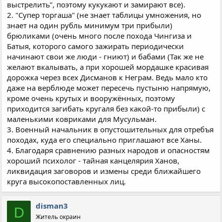
выстрелить", поэтому кукукают и замирают все).
2. "Супер торгаша" (не знает таблицы умножения, но
знает на один рубль минимум три прибыли)
брюликами (очень много после похода Чингиза и
Батыя, которого самого зажирать периодически
начинают свои же люди - гниют) и бабами (Так же не
желают вкалывать, а при хорошей мордашке красивая
дорожка через всех Дисманов к Неграм. Ведь мало кто
даже на верблюде может пересечь пустыню напрямую,
кроме очень крутых и вооружённых, поэтому
приходится загибать кругаля без какой-то прибыли) с
маленькими ковриками для Мусульман.
3. Военный начальник в опустошительных для отребъя
походах, куда его специально приглашают все Ханы.
4. Благодаря сравнению разных народов и опасностям
хороший психолог - тайная канцелярия Ханов,
ликвидация заговоров и измены среди ближайшего
круга высокопоставленных лиц.
disman3
D
Житель окраин