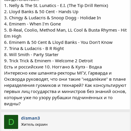
1. Nelly & The St. Lunatics - E.I. (The Tip Drill Remix)
2. Lloyd Banks & 50 Cent - Hands Up
3. Chingy & Ludacris & Snoop Dogg - Holidae In
4. Eminem - When I'm Gone
5. B-Real, Coolio, Method Man, LL Cool & Busta Rhymes - Hit
Em High
6. Eminem & 50 Cent & Lloyd Banks - You Don't Know
7. Trina & Ludacris - B R Right
8. Will Smith - Party Starter
9. Trick Trick & Eminem - Welcome 2 Detroit
Есть и российские 10. Ноггано & Купэ - Водка
Интересно кем шпанята-ректоры МГУ, Гарварда и
Оксворда руководят, что они такие "недалёкие" в плане
неразделения гуомиков и технарей? Как консультируют
первых лиц государства и министров без знаний основ,
которые уже по узору рубашки подчинённых и то
видны?
disman3
D
Житель окраин