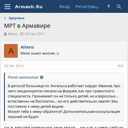
Вход
Регистрация
Здоровье
МРТ в Армавире
А
Д
Aliens
14 Сен 2011
в
а
т
т
Aliens
о
A
а
Меня знают многие ;-)
р
н
т
а
е
ч
29 Окт 2014
#41
м
а
ы
л
Floret написал(а):
а
В детской больнице по Энгельса работает хирург Иванов, про
него неоднократно писали на форуме, как про грамотного
специалиста. Принимает он не только детей, но и взрослых...
естественно не бесплатно... но его действительно хвалят. Мы
постоянно к нему детей водим.
Может тебе к нему обратится? Дополнительная консультация
лишней не будет.
он в детстве операцию мне делал....но как к нему сейчас