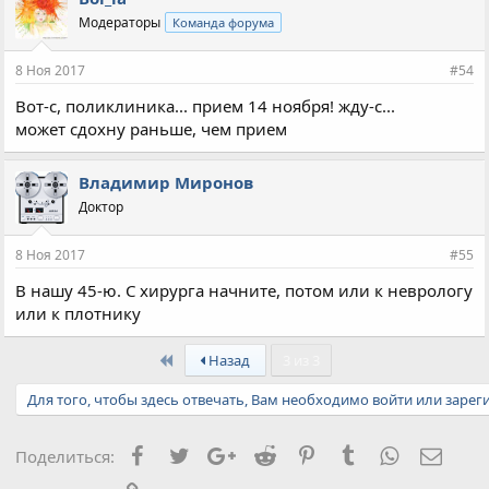
Модераторы
Команда форума
8 Ноя 2017
#54
Вот-с, поликлиника... прием 14 ноября! жду-с...
может сдохну раньше, чем прием
Владимир Миронов
Доктор
8 Ноя 2017
#55
В нашу 45-ю. С хирурга начните, потом или к неврологу
или к плотнику
First
Назад
3 из 3
Для того, чтобы здесь отвечать, Вам необходимо войти или зарег
Facebook
Twitter
Google+
Reddit
Pinterest
Tumblr
WhatsApp
Элект
Поделиться: