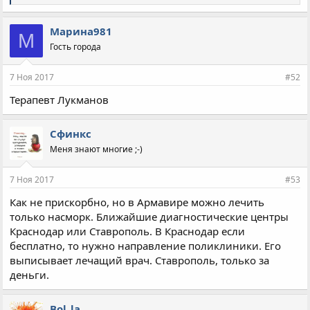
и
м
п
Марина981
М
а
Гость города
т
и
и
7 Ноя 2017
#52
:
Терапевт Лукманов
Сфинкс
Меня знают многие ;-)
7 Ноя 2017
#53
Как не прискорбно, но в Армавире можно лечить
только насморк. Ближайшие диагностические центры
Краснодар или Ставрополь. В Краснодар если
бесплатно, то нужно направление поликлиники. Его
выписывает лечащий врач. Ставрополь, только за
деньги.
Bol_la