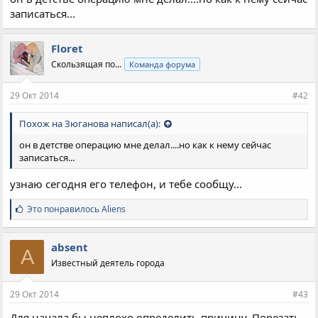
записаться...
Floret
Скользящая по...
Команда форума
29 Окт 2014
#42
Похож на Зюганова написал(а):
он в детстве операцию мне делал....но как к нему сейчас
записаться...
узнаю сегодня его телефон, и тебе сообщу...
С
Это понравилось
Aliens
и
м
п
absent
A
а
Известный деятель города
т
и
и
29 Окт 2014
#43
:
Для начала бы неплохо определить причину. Порезать