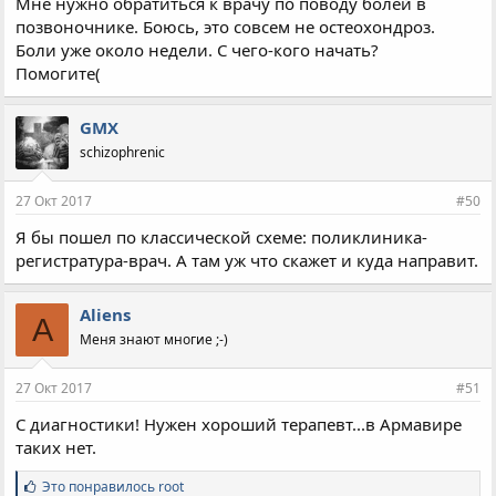
Мне нужно обратиться к врачу по поводу болей в
позвоночнике. Боюсь, это совсем не остеохондроз.
Боли уже около недели. С чего-кого начать?
Помогите(
GMX
schizophrenic
27 Окт 2017
#50
Я бы пошел по классической схеме: поликлиника-
регистратура-врач. А там уж что скажет и куда направит.
Aliens
A
Меня знают многие ;-)
27 Окт 2017
#51
С диагностики! Нужен хороший терапевт...в Армавире
таких нет.
С
Это понравилось
root