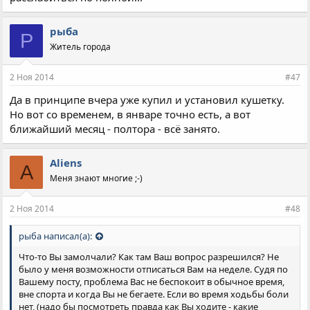
рыба
Р
Житель города
2 Ноя 2014
#47
Да в принципе вчера уже купил и установил кушетку.
Но вот со временем, в январе точно есть, а вот
ближайший месяц - полтора - всё занято.
Aliens
A
Меня знают многие ;-)
2 Ноя 2014
#48
рыба написал(а):
Что-то Вы замолчали? Как там Ваш вопрос разрешился? Не
было у меня возможности отписаться Вам на неделе. Судя по
Вашему посту, проблема Вас не беспокоит в обычное время,
вне спорта и когда Вы не бегаете. Если во время ходьбы боли
нет, (надо бы посмотреть правда как Вы ходите - какие