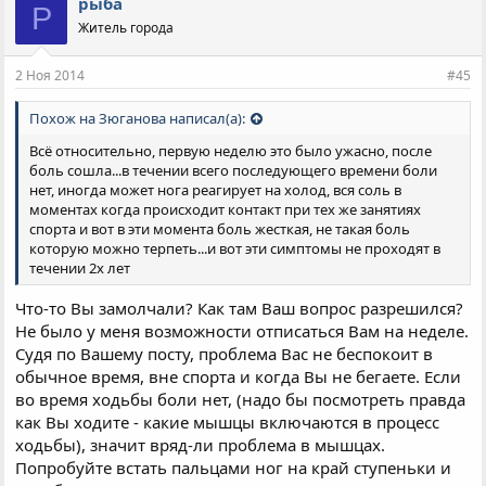
рыба
Р
Житель города
2 Ноя 2014
#45
Похож на Зюганова написал(а):
Всё относительно, первую неделю это было ужасно, после
боль сошла...в течении всего последующего времени боли
нет, иногда может нога реагирует на холод, вся соль в
моментах когда происходит контакт при тех же занятиях
спорта и вот в эти момента боль жесткая, не такая боль
которую можно терпеть...и вот эти симптомы не проходят в
течении 2х лет
Что-то Вы замолчали? Как там Ваш вопрос разрешился?
Не было у меня возможности отписаться Вам на неделе.
Судя по Вашему посту, проблема Вас не беспокоит в
обычное время, вне спорта и когда Вы не бегаете. Если
во время ходьбы боли нет, (надо бы посмотреть правда
как Вы ходите - какие мышцы включаются в процесс
ходьбы), значит вряд-ли проблема в мышцах.
Попробуйте встать пальцами ног на край ступеньки и