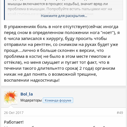
мышцы включаются в процесс ходьбы), значит вряд-ли
проблема в мышцах. Попробуйте встать пальцами ног на
край ступеньки и поработать мышцами голени,
Нажмите для раскрытия...
приподымаясь и опускаясь относительно горизонта этой
ступени - это очень жёсткая работа для мышц голени. Если
В упражнениях боль в ноге отсутствует(сейчас иногда
боли нет или она незначительная, то с мышцами скорее всего
перед сном в определенном положении нога "ноет"), я
всё в порядке. Я так понимаю что боль где-то посредине
6 числа записался к хирургу, буду просить чтобы
голени снаружи - там к кости крепится короткая
отправили на рентген, со снимком на руках будет уже
малоберцовая мышца, которая принимает активное участие
в игре футбол. Есть такая "кака" - поднадкостничная гемотома
проще....лично я больше склонен к версии, что
, если не ошибаюсь определяется на УЗИ. Но это всего-лишь
проблема в кости( не было в этом месте гемотом и
предположение.
оттёклв), но меня смущает и пугает тот факт, что в
течении такого длительнтго срока( 2 года) организм
никак не дал понять о возможной трещине,
воспалении надкостницы!
Bol_la
Модераторы
Команда форума
26 Окт 2017
#49
Работает!