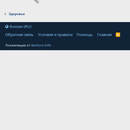
Ссылка
Здоровье
Russian (RU)
Обратная связь
Условия и правила
Помощь
Главная
Локализация от
XenForo.Info