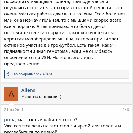
поработать мышцами голени, приподымаясь и
опускаясь относительно горизонта этой ступени - это
очень жёсткая работа для мышц голени. Если боли нет
или она незначительная, то с мышцами скорее всего
всё в порядке. Я так понимаю что боль где-то
посредине голени снаружи - там к кости крепится
короткая малоберцовая мышца, которая принимает
активное участие в игре футбол. Есть такая "кака" -
поднадкостничная гемотома , если не ошибаюсь
определяется на УЗИ. Но это всего-лишь
предположение.
С
Это понравилось
Aliens
и
м
п
Aliens
A
а
Меня знают многие ;-)
т
и
и
2 Ноя 2014
#46
:
рыба
, массажный кабинет готов?
Уже хочется лечь на этот стол с дыркой для головы и
расслабиться по полной...