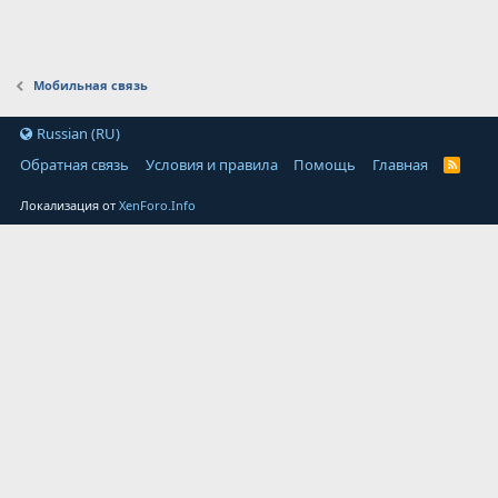
Мобильная связь
Russian (RU)
Обратная связь
Условия и правила
Помощь
Главная
Локализация от
XenForo.Info