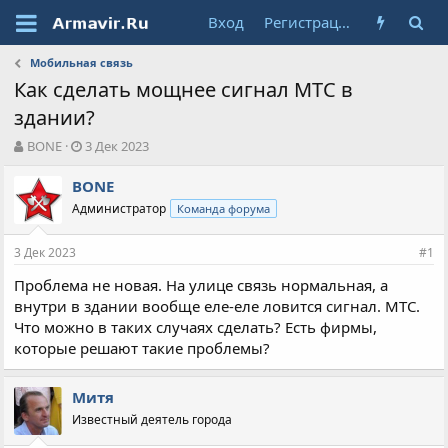
Вход
Регистрация
Мобильная связь
Как сделать мощнее сигнал МТС в
здании?
А
Д
BONE
3 Дек 2023
в
а
т
т
BONE
о
а
Администратор
Команда форума
р
н
т
а
3 Дек 2023
е
ч
#1
м
а
Проблема не новая. На улице связь нормальная, а
ы
л
внутри в здании вообще еле-еле ловится сигнал. МТС.
а
Что можно в таких случаях сделать? Есть фирмы,
которые решают такие проблемы?
Митя
Известный деятель города