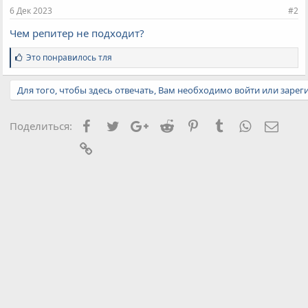
6 Дек 2023
#2
Чем репитер не подходит?
С
Это понравилось
тля
и
м
Для того, чтобы здесь отвечать, Вам необходимо войти или зарег
п
а
т
и
Facebook
Twitter
Google+
Reddit
Pinterest
Tumblr
WhatsApp
Элект
Поделиться:
и
:
Ссылка