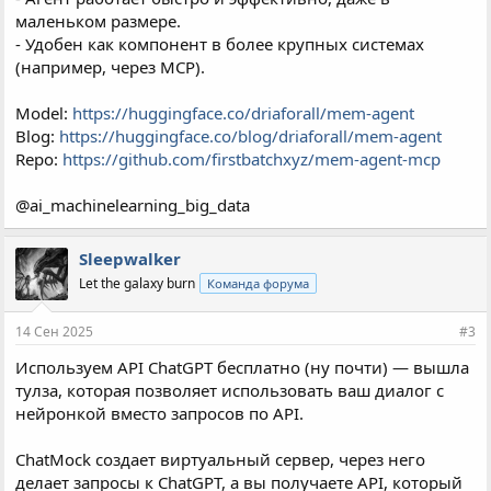
маленьком размере.
- Удобен как компонент в более крупных системах
(например, через MCP).
Model:
https://huggingface.co/driaforall/mem-agent
Blog:
https://huggingface.co/blog/driaforall/mem-agent
Repo:
https://github.com/firstbatchxyz/mem-agent-mcp
@ai_machinelearning_big_data
Sleepwalker
Let the galaxy burn
Команда форума
14 Сен 2025
#3
Используем API ChatGPT бесплатно (ну почти) — вышла
тулза, которая позволяет использовать ваш диалог с
нейронкой вместо запросов по API.
ChatMock создает виртуальный сервер, через него
делает запросы к ChatGPT, а вы получаете API, который