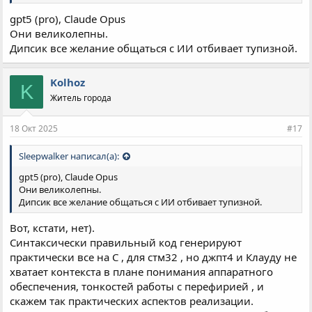
gpt5 (pro), Claude Opus
Они великолепны.
Дипсик все желание общаться с ИИ отбивает тупизной.
Kolhoz
K
Житель города
18 Окт 2025
#17
Sleepwalker написал(а):
gpt5 (pro), Claude Opus
Они великолепны.
Дипсик все желание общаться с ИИ отбивает тупизной.
Вот, кстати, нет).
Синтаксически правильный код генерируют
практически все на C , для стм32 , но джпт4 и Клауду не
хватает контекста в плане понимания аппаратного
обеспечения, тонкостей работы с перефирией , и
скажем так практических аспектов реализации.