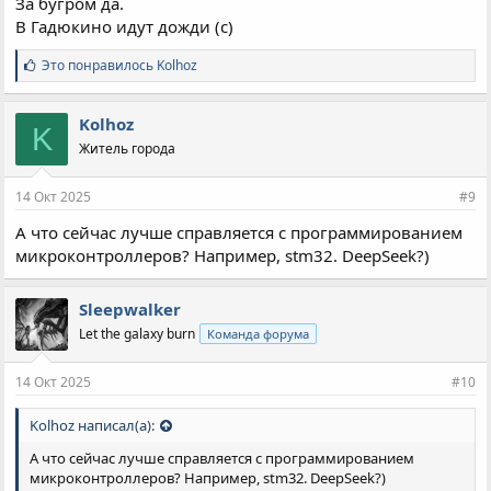
За бугром да.
В Гадюкино идут дожди (с)
С
Это понравилось
Kolhoz
и
м
п
Kolhoz
K
а
Житель города
т
и
и
14 Окт 2025
#9
:
А что сейчас лучше справляется с программированием
микроконтроллеров? Например, stm32. DeepSeek?)
Sleepwalker
Let the galaxy burn
Команда форума
14 Окт 2025
#10
Kolhoz написал(а):
А что сейчас лучше справляется с программированием
микроконтроллеров? Например, stm32. DeepSeek?)