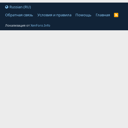
Russian (RU)
Обратная связь
Условия и правила
Помощь
Главная
Локализация от
XenForo.Info