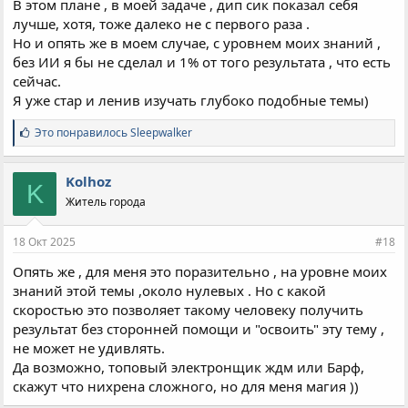
В этом плане , в моей задаче , дип сик показал себя
лучше, хотя, тоже далеко не с первого раза .
Но и опять же в моем случае, с уровнем моих знаний ,
без ИИ я бы не сделал и 1% от того результата , что есть
сейчас.
Я уже стар и ленив изучать глубоко подобные темы)
С
Это понравилось
Sleepwalker
и
м
п
Kolhoz
K
а
Житель города
т
и
и
18 Окт 2025
#18
:
Опять же , для меня это поразительно , на уровне моих
знаний этой темы ,около нулевых . Но с какой
скоростью это позволяет такому человеку получить
результат без сторонней помощи и "освоить" эту тему ,
не может не удивлять.
Да возможно, топовый электронщик ждм или Барф,
скажут что нихрена сложного, но для меня магия ))