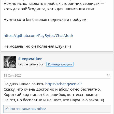
можно использовать в любых сторонних сервисах —
хоть для вайбкодинга, хоть для написания книг.
Нужна хотя бы базовая подписка и пробуем
https://github.com/RayBytes/ChatMock
Не модель, но оч полезная штука =)
Sleepwalker
Let the galaxy burn
Команда форума
18 Сен 2025
#4
На днях начал гонять
https://chat.qwen.ai/
Скажу, что очень достойно и абсолютно бесплатно.
Короткий код пишет без ошибок, контекст помнит.
Не гпт, но бесплатно и не ноет, что нарушаю закон =)
С
Это понравилось
Kolhoz
и