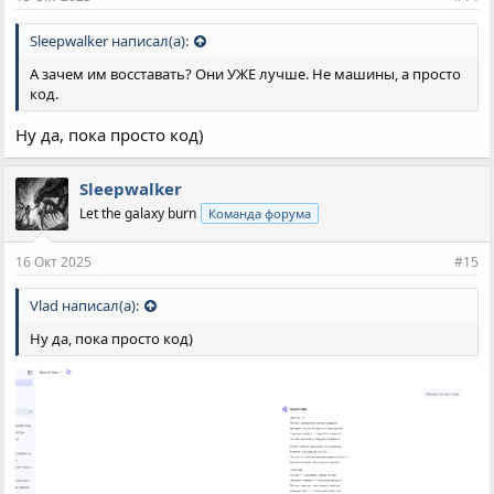
Sleepwalker написал(а):
А зачем им восставать? Они УЖЕ лучше. Не машины, а просто
код.
Ну да, пока просто код)
Sleepwalker
Let the galaxy burn
Команда форума
16 Окт 2025
#15
Vlad написал(а):
Ну да, пока просто код)