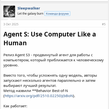
м
п
Sleepwalker
а
Let the galaxy burn
Команда форума
т
и
и
3 Окт 2025
#5
:
Agent S: Use Computer Like a
Human
Релиз Agent S3 - продвинутый агент для работы с
компьютером, который приближается к человеческому
уровню.
Вместо того, чтобы усложнять одну модель, авторы
запускают несколько агентов параллельно и затем
выбирают лучший результат.
Метод назвили **Behavior Best-of-N
(
https://arxiv.org/pdf/2510.02250)(bBoN
).
Как работает: