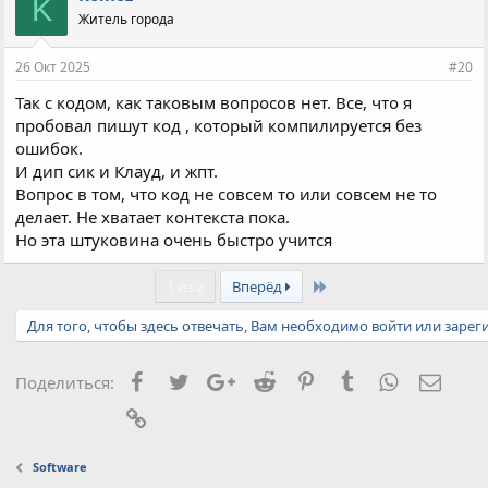
K
Житель города
26 Окт 2025
#20
Так с кодом, как таковым вопросов нет. Все, что я
пробовал пишут код , который компилируется без
ошибок.
И дип сик и Клауд, и жпт.
Вопрос в том, что код не совсем то или совсем не то
делает. Не хватает контекста пока.
Но эта штуковина очень быстро учится
Last
1 из 2
Вперёд
Для того, чтобы здесь отвечать, Вам необходимо войти или зарег
Facebook
Twitter
Google+
Reddit
Pinterest
Tumblr
WhatsApp
Элект
Поделиться:
Ссылка
Software