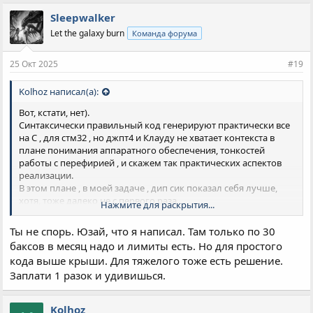
Sleepwalker
Let the galaxy burn
Команда форума
25 Окт 2025
#19
Kolhoz написал(а):
Вот, кстати, нет).
Синтаксически правильный код генерируют практически все
на C , для стм32 , но джпт4 и Клауду не хватает контекста в
плане понимания аппаратного обеспечения, тонкостей
работы с перефирией , и скажем так практических аспектов
реализации.
В этом плане , в моей задаче , дип сик показал себя лучше,
хотя, тоже далеко не с первого раза .
Нажмите для раскрытия...
Но и опять же в моем случае, с уровнем моих знаний , без ИИ
я бы не сделал и 1% от того результата , что есть сейчас.
Ты не спорь. Юзай, что я написал. Там только по 30
Я уже стар и ленив изучать глубоко подобные темы)
баксов в месяц надо и лимиты есть. Но для простого
кода выше крыши. Для тяжелого тоже есть решение.
Заплати 1 разок и удивишься.
Kolhoz