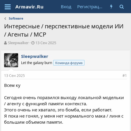
Вход
Регистрация
Software
Интересные / перспективные модели ИИ
/ Агенты / MCP
А
Д
Sleepwalker
13 Сен 2025
в
а
т
т
Sleepwalker
о
а
Let the galaxy burn
Команда форума
р
н
т
а
е
ч
13 Сен 2025
#1
м
а
ы
л
Всем ку
а
Сегодня очень поразился выходу локальной модельки
/ агенту с функцией памяти контекста.
Этого очень не хватало, это бомба, если работает.
Я пока не гонял, у меня нет нормального мака / линя с
большим объемом памяти.