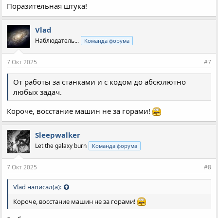
Поразительная штука!
Vlad
Наблюдатель...
Команда форума
7 Окт 2025
#7
От работы за станками и с кодом до абсюлютно
любых задач.
Короче, восстание машин не за горами!
Sleepwalker
Let the galaxy burn
Команда форума
7 Окт 2025
#8
Vlad написал(а):
Короче, восстание машин не за горами!