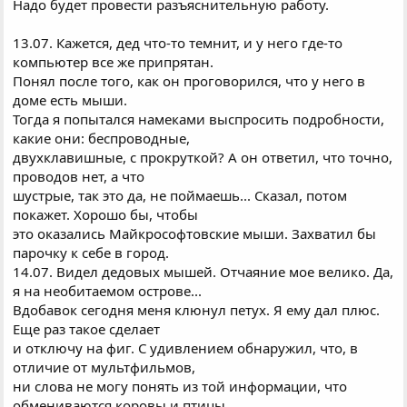
Hадо будет провести разъяснительную работу.
13.07. Кажется, дед что-то темнит, и у него где-то
компьютер все же припрятан.
Понял после того, как он проговорился, что у него в
доме есть мыши.
Тогда я попытался намеками выспросить подробности,
какие они: беспроводные,
двухклавишные, с прокруткой? А он ответил, что точно,
проводов нет, а что
шустрые, так это да, не поймаешь... Сказал, потом
покажет. Хорошо бы, чтобы
это оказались Майкрософтовские мыши. Захватил бы
парочку к себе в город.
14.07. Видел дедовых мышей. Отчаяние мое велико. Да,
я на необитаемом острове...
Вдобавок сегодня меня клюнул петух. Я ему дал плюс.
Еще раз такое сделает
и отключу на фиг. С удивлением обнаружил, что, в
отличие от мультфильмов,
ни слова не могу понять из той информации, что
обмениваются коровы и птицы.