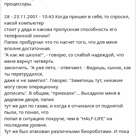
процессоры.
28 - 23.11.2001 - 10:43 Когда пришел в себя, то спросил,
какой компьютер
стоит у деда и какова пропускная способность его
телефонной линии?
Папик пробурчал что-то насчет того, что для меня
вполне достаточная.
"А как же школа?", - говорю, со слабой надеждой, что
меня вернут четверть
закончить. "А уже лето, - отвечают. - Видишь, сынок, как
ты перетрудился,
даже и не заметил". Говорю: "Заметишь тут, никакие
могу свою операционку
дописать". В общем, "приехали"... Высадили меня в
дедовом дворе, папик
тут же дал по газам, и когда я отчихался от поднятой
пыли, то понял, что
попал в ситуацию покруче, чем в "HALF-LIFE" на
последнем уровне.
Тут же был атакован различными биороботами. И пока