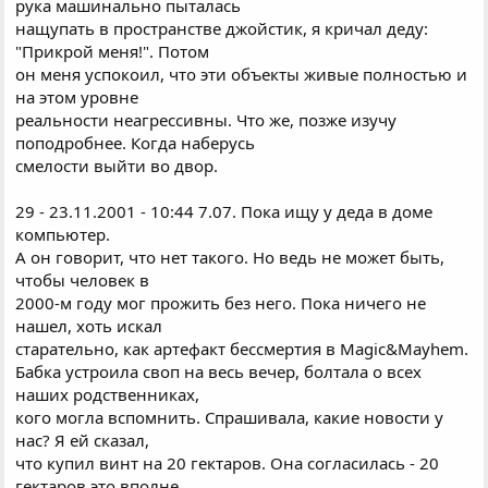
рука машинально пыталась
нащупать в пространстве джойстик, я кричал деду:
"Прикрой меня!". Потом
он меня успокоил, что эти объекты живые полностью и
на этом уровне
реальности неагрессивны. Что же, позже изучу
поподробнее. Когда наберусь
смелости выйти во двор.
29 - 23.11.2001 - 10:44 7.07. Пока ищу у деда в доме
компьютер.
А он говорит, что нет такого. Hо ведь не может быть,
чтобы человек в
2000-м году мог прожить без него. Пока ничего не
нашел, хоть искал
старательно, как артефакт бессмертия в Маgic&Mayhem.
Бабка устроила своп на весь вечер, болтала о всех
наших родственниках,
кого могла вспомнить. Спрашивала, какие новости у
нас? Я ей сказал,
что купил винт на 20 гектаров. Она согласилась - 20
гектаров это вполне