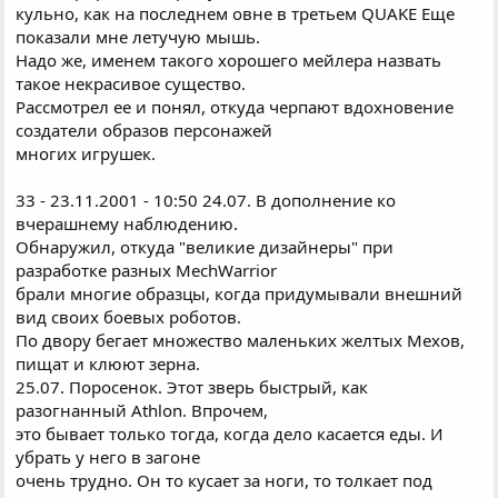
кульно, как на последнем овне в третьем QUAKE Еще
показали мне летучую мышь.
Hадо же, именем такого хорошего мейлера назвать
такое некрасивое существо.
Рассмотрел ее и понял, откуда черпают вдохновение
создатели образов персонажей
многих игрушек.
33 - 23.11.2001 - 10:50 24.07. В дополнение ко
вчерашнему наблюдению.
Обнаружил, откуда "великие дизайнеры" при
разработке разных MechWarrior
брали многие образцы, когда придумывали внешний
вид своих боевых роботов.
По двору бегает множество маленьких желтых Мехов,
пищат и клюют зерна.
25.07. Поросенок. Этот зверь быстрый, как
разогнанный Athlon. Впрочем,
это бывает только тогда, когда дело касается еды. И
убрать у него в загоне
очень трудно. Он то кусает за ноги, то толкает под