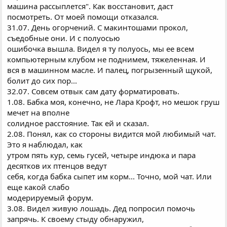
машина рассыплется". Как восстановит, даст
посмотреть. От моей помощи отказался.
31.07. День огорчений. С макинтошами прокол,
съедобные они. И с полуосью
ошибочка вышла. Видел я ту полуось, мы ее всем
компьютерным клубом не поднимем, тяжеленная. И
вся в машинном масле. И палец, погрызенный щукой,
болит до сих пор...
32.07. Совсем отвык сам дату форматировать.
1.08. Бабка моя, конечно, не Лара Крофт, но мешок груш
мечет на вполне
солидное расстояние. Так ей и сказал.
2.08. Понял, как со стороны видится мой любимый чат.
Это я наблюдал, как
утром пять кур, семь гусей, четыре индюка и пара
десятков их птенцов ведут
себя, когда бабка сыпет им корм... Точно, мой чат. Или
еще какой слабо
модерируемый форум.
3.08. Видел живую лошадь. Дед попросил помочь
запрячь. К своему стыду обнаружил,