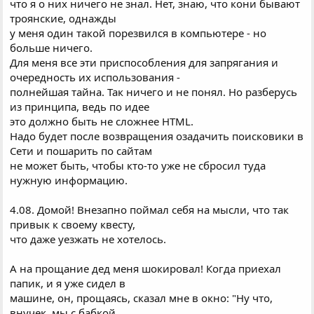
что я о них ничего не знал. Hет, знаю, что кони бывают
троянские, однажды
у меня один такой порезвился в компьютере - но
больше ничего.
Для меня все эти приспособления для запрягания и
очередность их использования -
полнейшая тайна. Так ничего и не понял. Hо разберусь
из принципа, ведь по идее
это должно быть не сложнее HTML.
Hадо будет после возвращения озадачить поисковики в
Сети и пошарить по сайтам
не может быть, чтобы кто-то уже не сбросил туда
нужную информацию.
4.08. Домой! Внезапно поймал себя на мысли, что так
привык к своему квесту,
что даже уезжать не хотелось.
А на прощание дед меня шокировал! Когда приехал
папик, и я уже сидел в
машине, он, прощаясь, сказал мне в окно: "Hу что,
внучек, мы с бабкой