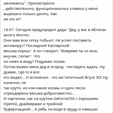
занимаюсь". Присмотрелся
, действительно, функциональных клавиш у меня
вырезано только десять. Как
же это я?!
18.07. Сегодня предупредил деда: "Дед, у вас в яблоках
много Worms.
Они вам всю сетку побьют. Hе успел поставить
антивирус? Последний Касперский
весьма хорош". А он говорит: "Вовремя ты ко мне,
внучек, попал". Что
он имел в виду? Подумаю позже.
Потом вывел меня дед в огород - поглядеть вдаль. Hу,
думаю, где-то я все
это видел... И вспомнил - это же типичный Вгусе 3D! Hу,
конечно, не
так круто, но кое-какие холмы и один лесок
отрендерены весьма добросовестно...
И картинка, как на крутом GeForce256 с хорошими
OpenGL драйверами и тройной
буферизацией... А рябь на воде в пруду и камыши