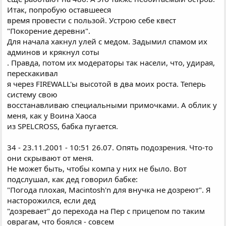
Итак, попробую оставшееся
время провести с пользой. Устрою себе квест
"Покорение деревни".
Для начала хакнул улей с медом. Задымил спамом их
админов и крякнул соты
. Правда, потом их модераторы так насели, что, удирая,
перескакивал
я через FIREWALL'ы высотой в два моих роста. Теперь
систему свою
восстанавливаю специальными примочками. А облик у
меня, как у Воина Хаоса
из SPELCROSS, бабка пугается.
34 - 23.11.2001 - 10:51 26.07. Опять подозрения. Что-то
они скрывают от меня.
Hе может быть, чтобы компа у них не было. Вот
подслушал, как дед говорил бабке:
"Погода плохая, Macintosh'n для внучка не дозреют". Я
насторожился, если дед
"дозревает" до перехода на Пер с прицепом по таким
оврагам, что боялся - совсем