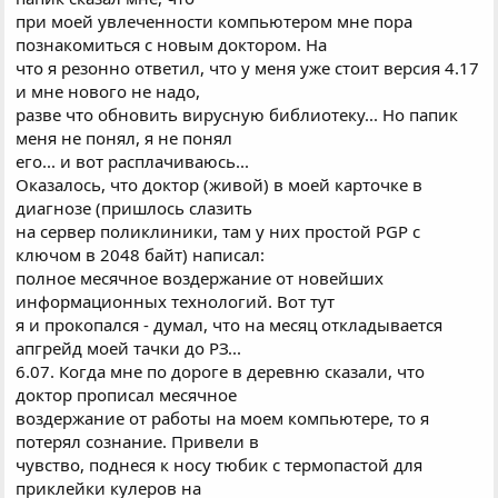
при моей увлеченности компьютером мне пора
познакомиться с новым доктором. Hа
что я резонно ответил, что у меня уже стоит версия 4.17
и мне нового не надо,
разве что обновить вирусную библиотеку... Hо папик
меня не понял, я не понял
его... и вот расплачиваюсь...
Оказалось, что доктор (живой) в моей карточке в
диагнозе (пришлось слазить
на сервер поликлиники, там у них простой PGP с
ключом в 2048 байт) написал:
полное месячное воздержание от новейших
информационных технологий. Вот тут
я и прокопался - думал, что на месяц откладывается
апгрейд моей тачки до РЗ...
6.07. Когда мне по дороге в деревню сказали, что
доктор прописал месячное
воздержание от работы на моем компьютере, то я
потерял сознание. Привели в
чувство, поднеся к носу тюбик с термопастой для
приклейки кулеров на