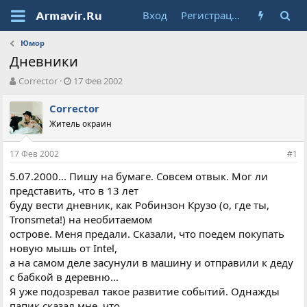
Вход
Регистрация
Юмор
Дневники
А
Д
Corrector
17 Фев 2002
в
а
т
т
Corrector
о
а
Житель окраин
р
н
т
а
17 Фев 2002
е
ч
#1
м
а
5.07.2000... Пишу на бумаге. Совсем отвык. Мог ли
ы
л
представить, что в 13 лет
а
буду вести дневник, как Робинзон Крузо (о, где ты,
Tronsmeta!) на необитаемом
острове. Меня предали. Сказали, что поедем покупать
новую мышь от Intel,
а на самом деле засунули в машину и отправили к деду
с бабкой в деревню...
Я уже подозревал такое развитие событий. Однажды
папик сказал мне, что