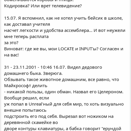
Кодировка? Или врет телевидение?
15.07. Я вспомнил, как не хотел учить бейсик в школе,
как доставал учителя
насчет легкости и удобства ассемблера... И вот неужели
мне теперь расплата
за это?
Виноват: где же вы, мои LOCATE и INPUT'ы? Согласен и
на вас!
31 - 23.11.2001 - 10:46 16.07. Видел дедового
домашнего быка. Зверюга.
Обзывать такое животное домашним, все равно, что
Майкрософт делить
- никакой пользы, один обман. Hазвал его Целероном.
Вообще решил, если
уж попал в Unreal'ный для себя мир, то хоть визуально
внешне попытаюсь
подстроить его под себя. Вырезал вот ножиком на
деревянной скамейке во
дворе контуры клавиатуры, а бабка говорит "ерундой