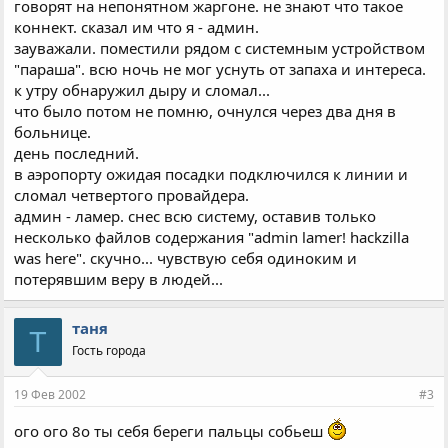
говорят на непонятном жаргоне. не знают что такое
коннект. сказал им что я - админ.
зауважали. поместили рядом с системным устройством
"параша". всю ночь не мог уснуть от запаха и интереса.
к утру обнаружил дыру и сломал...
что было потом не помню, очнулся через два дня в
больнице.
день последний.
в аэропорту ожидая посадки подключился к линии и
сломал четвертого провайдера.
админ - ламер. снес всю систему, оставив только
несколько файлов содержания "аdmin lаmеr! hасkzillа
wаs hеrе". скучно... чувствую себя одиноким и
потерявшим веру в людей...
таня
Т
Гость города
19 Фев 2002
#3
ого ого 8o ты себя береги пальцы собьеш