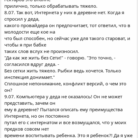
прилично, только обрабатывать тяжело.
8.07. Так вот, Интернета у них в деревне нет. Когда я
спросил у деда,
какого провайдера он предпочитает, тот ответил, что в
молодости еще кое на
что был способен, но сейчас уже для такого староват, и
чтобы я при бабке
таких слов вслух не произносил.
"Да как же жить без Сети!" - говорю. "Это точно, -
согласился вдруг деда. -
Без сетки жить тяжело. Рыбки ведь хочется. Только
инспекция донимает."
Сплошное непонимание, конфликт версий, о чем это
он?
9.07. Компьютера у деда не оказалось! Он не может
представить, зачем он
ему в деревне? Пытался описать ему преимущества
Интернета, но он постоянно
путал его с интернатом и все возмущался, что у моих
предков совсем нет
времени воспитывать ребенка. Это я ребенок?! Да я уже