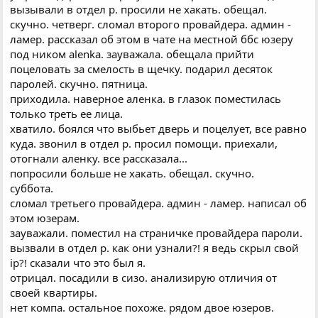
вызывали в отдел р. просили не хакать. обещал.
скучно. четверг. сломал второго провайдера. админ -
ламер. рассказал об этом в чате на местной ббс юзеру
под ником аlеnkа. зауважала. обещала прийти
поцеловать за смелость в щечку. подарил десяток
паролей. скучно. пятница.
приходила. наверное аленка. в глазок поместилась
только треть ее лица.
хватило. боялся что выбьет дверь и поцелует, все равно
куда. звонил в отдел р. просил помощи. приехали,
отогнали аленку. все рассказала...
попросили больше не хакать. обещал. скучно.
суббота.
сломал третьего провайдера. админ - ламер. написал об
этом юзерам.
зауважали. поместил на страничке провайдера пароли.
вызвали в отдел р. как они узнали?! я ведь скрыл свой
iр?! сказали что это был я.
отрицал. посадили в сизо. анализирую отличия от
своей квартиры.
нет компа. остальное похоже. рядом двое юзеров.