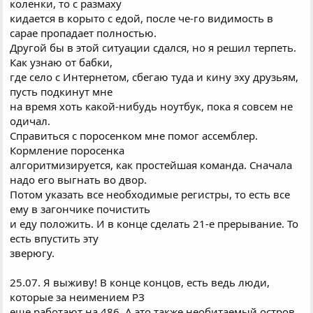
коленки, то с размаху
кидается в корыто с едой, после че-го видимость в
сарае пропадает полностью.
Другой бы в этой ситуации сдался, но я решил терпеть.
Как узнаю от бабки,
где село с Интернетом, сбегаю туда и кину эху друзьям,
пусть подкинут мне
на время хоть какой-нибудь ноутбук, пока я совсем не
одичал.
Справиться с поросенком мне помог ассемблер.
Кормление поросенка
алгоритмизируется, как простейшая команда. Сначала
надо его выгнать во двор.
Потом указать все необходимые регистры, то есть все
ему в загончике почистить
и еду положить. И в конце сделать 21-е прерывание. То
есть впустить эту
зверюгу.
25.07. Я выживу! В конце концов, есть ведь люди,
которые за неимением РЗ
еще работают на 486. А это также необитаемый остров.