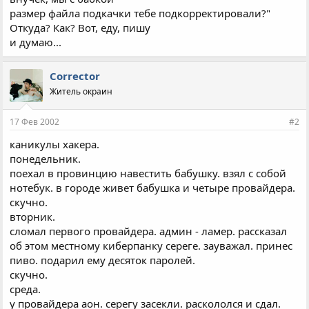
размер файла подкачки тебе подкорректировали?"
Откуда? Как? Вот, еду, пишу
и думаю...
Corrector
Житель окраин
17 Фев 2002
#2
каникулы хакера.
понедельник.
поехал в провинцию навестить бабушку. взял с собой
нотебук. в городе живет бабушка и четыре провайдера.
скучно.
вторник.
сломал первого провайдера. админ - ламер. рассказал
об этом местному киберпанку сереге. зауважал. принес
пиво. подарил ему десяток паролей.
скучно.
среда.
у провайдера аон. серегу засекли. раскололся и сдал.