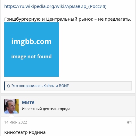
https://ru.wikipedia.org/wiki/Армавир_(Россия)
Гришбургерную и Центральный рынок – не предлагать.
С
Это понравилось
Kolhoz
и
BONE
и
м
п
Митя
а
Известный деятель города
т
и
и
14 Июн 2022
#4
:
Кинотеатр Родина