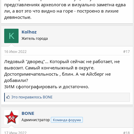
представлениях археологов и визуально заметна едва
ли, а вот это что видно на горе - построено в лихие
девяностые.
Kolhoz
K
Житель города
16 Июн 2022
#17
Ледовый "дворец"... Который сейчас не работает, не
вывозит. Самый кончелыжный в округе.
Достопримечательность , блин. А че Айсберг не
добавили?
ЗИМ сфотографировать и достаточно.
С
Это понравилось
BONE
и
м
п
BONE
а
Администратор
Команда форума
т
и
и
17 Июн 2022
#18