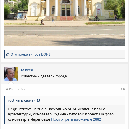
С
Это понравилось
BONE
и
м
п
Митя
а
Известный деятель города
т
и
и
14 Июн 2022
#6
:
rott написал(а):
Пединститут, не знаю насколько он уникален в плане
архитектуры, кинотеатр Родина - типовой проект. На фото
кинотеатр в Череповце
Посмотреть вложение 2882