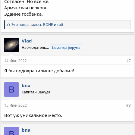
Согласен. Но всё же.
Армянская церковь.
Здание госбанка.
С
Это понравилось
BONE
и
rott
и
м
п
Vlad
а
Наблюдатель...
Команда форума
т
и
и
14 Июн 2022
#7
:
Я бы водохранилище добавил!
bna
B
Капитан Зануда
15 Июн 2022
#8
Вот уж уникальное место.
bna
B