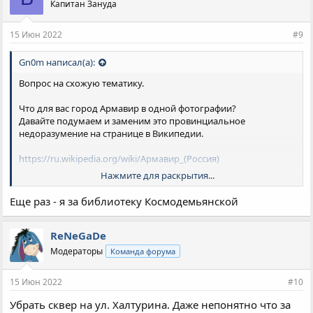
Капитан Зануда
15 Июн 2022
#9
Gn0m написал(а):
Вопрос на схожую тематику.
Что для вас город Армавир в одной фотографии?
Давайте подумаем и заменим это провинциальное
недоразумение на странице в Википедии.
https://ru.wikipedia.org/wiki/Армавир_(Россия)
Нажмите для раскрытия...
Гришбургерную и Центральный рынок – не предлагать.
Еще раз - я за библиотеку Космодемьянской
ReNeGaDe
Модераторы
Команда форума
15 Июн 2022
#10
Убрать сквер на ул. Халтурина. Даже непонятно что за