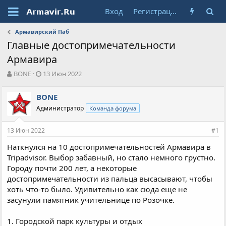
Вход
Регистрация
Армавирский Паб
Главные достопримечательности
Армавира
А
Д
BONE
13 Июн 2022
в
а
т
т
BONE
о
а
Администратор
Команда форума
р
н
т
а
е
ч
13 Июн 2022
#1
м
а
ы
л
Наткнулся на 10 достопримечательностей Армавира в
а
Tripadvisor. Выбор забавный, но стало немного грустно.
Городу почти 200 лет, а некоторые
достопримечательности из пальца высасывают, чтобы
хоть что-то было. Удивительно как сюда еще не
засунули памятник учительнице по Розочке.
1. Городской парк культуры и отдых