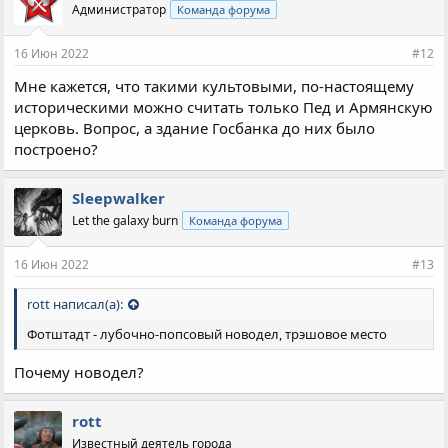
Администратор
Команда форума
16 Июн 2022
#12
Мне кажется, что такими культовыми, по-настоящему
историческими можно считать только Пед и Армянскую
церковь. Вопрос, а здание Госбанка до них было
построено?
Sleepwalker
Let the galaxy burn
Команда форума
16 Июн 2022
#13
rott написал(а):
Фотштадт - лубочно-попсовый новодел, трэшовое место
Почему новодел?
rott
Известный деятель города