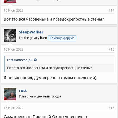
16 Июн 2022
#14
Вот это вся часовенька и псевдокрепостные стены?
Sleepwalker
Let the galaxy burn
Команда форума
16 Июн 2022
#15
rott написал(а):
Вот это вся часовенька и псевдокрепостные стены?
Я не так понял, думал речь о самом поселении)
rott
Известный деятель города
16 Июн 2022
#16
Сама крепость Прочный Окоп существует в