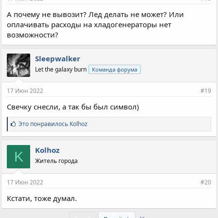
:
А почему не вывозит? Лед делать не может? Или
оплачивать расходы на хладогенераторы нет
возможности?
Sleepwalker
Let the galaxy burn
Команда форума
17 Июн 2022
#19
Свечку снесли, а так бы был символ)
С
Это понравилось
Kolhoz
и
м
п
Kolhoz
K
а
Житель города
т
и
и
17 Июн 2022
#20
:
Кстати, тоже думал.