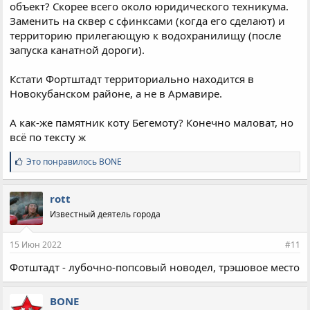
объект? Скорее всего около юридического техникума.
Заменить на сквер с сфинксами (когда его сделают) и
территорию прилегающую к водохранилищу (после
запуска канатной дороги).
Кстати Фортштадт территориально находится в
Новокубанском районе, а не в Армавире.
А как-же памятник коту Бегемоту? Конечно маловат, но
всё по тексту ж
С
Это понравилось
BONE
и
м
п
rott
а
Известный деятель города
т
и
и
15 Июн 2022
#11
:
Фотштадт - лубочно-попсовый новодел, трэшовое место
BONE