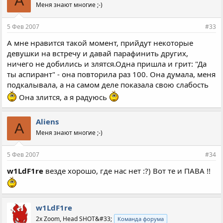
A
Меня знают многие ;-)
5 Фев 2007
#33
А мне нравится такой момент, прийдут некоторые
девушки на встречу и давай парафинить других,
ничего не добились и злятся.Одна пришла и грит: "Да
ты аспирант" - она повторила раз 100. Она думала, меня
подкалывала, а на самом деле показала свою слабость
Она злится, а я радуюсь
Aliens
A
Меня знают многие ;-)
5 Фев 2007
#34
w1LdF1re
везде хорошо, где нас нет :?) Вот те и ПАВА !!
w1LdF1re
2x Zoom, Head SHOT&#33;
Команда форума