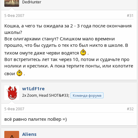
DedHunter
5 Фев 2007
#31
Кошка, а чего ты ожидала за 2 - 3 года после окончания
школы?
Все олигархами станут? Слишком мало времени
прошло, что бы судить о тех кто был никто в школе. В
тихом омуте даже черви водятся
.
Вот встретитесь лет так через 10, потом и судачьте про
нолики и крестики. А пока терпите понты, или колотите
свои
.
w1LdF1re
2x Zoom, Head SHOT&#33;
Команда форума
5 Фев 2007
#32
всё равно палитех поВер =)
Aliens