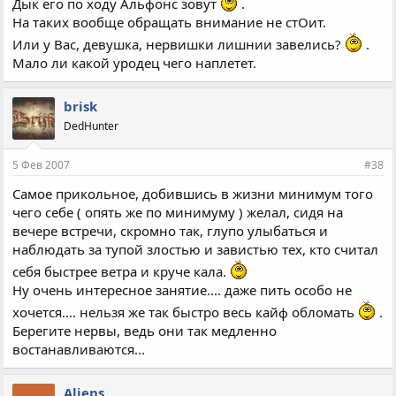
Дык его по ходу Альфонс зовут
.
На таких вообще обращать внимание не стОит.
Или у Вас, девушка, нервишки лишнии завелись?
.
Мало ли какой уродец чего наплетет.
brisk
DedHunter
5 Фев 2007
#38
Самое прикольное, добившись в жизни минимум того
чего себе ( опять же по минимуму ) желал, сидя на
вечере встречи, скромно так, глупо улыбаться и
наблюдать за тупой злостью и завистью тех, кто считал
себя быстрее ветра и круче кала.
Ну очень интересное занятие.... даже пить особо не
хочется.... нельзя же так быстро весь кайф обломать
.
Берегите нервы, ведь они так медленно
востанавливаются...
Aliens