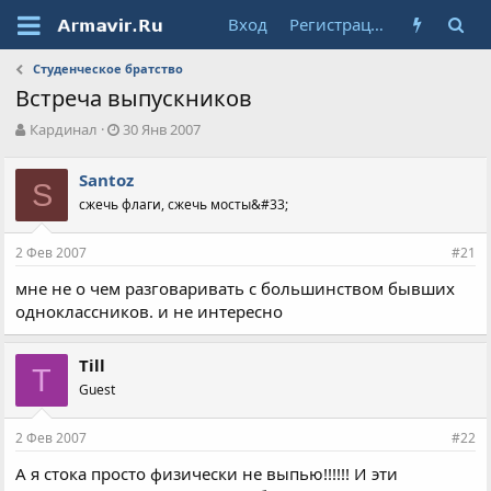
Вход
Регистрация
Студенческое братство
Встреча выпускников
А
Д
Кардинал
30 Янв 2007
в
а
т
т
Santoz
о
S
а
сжечь флаги, сжечь мосты&#33;
р
н
т
а
е
ч
2 Фев 2007
#21
м
а
ы
л
мне не о чем разговаривать с большинством бывших
а
одноклассников. и не интересно
Till
T
Guest
2 Фев 2007
#22
А я стока просто физически не выпью!!!!!! И эти