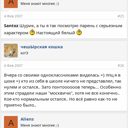
A
Меня знают многие ;-)
4 Фев 2007
#25
Santoz
Шурик, а ты я так посмотрю парень с серьезным
характером
Настоящий белый
чешЫрская кошка
котЭ
4 Фев 2007
#26
Вчера со своими одноклассниками виделась =) ппц я в
шоке =) кто из себя в школе ничего не представлял, так
нулем и остался.. Зато понтоооооов теперь... Особенно
этим страдали наши "москвичи", хотя не все конечно..
Кое-кто нормальным остался.. Но всё равно как-то не
приятно было..
Aliens
A
Меня знают многие ;-)