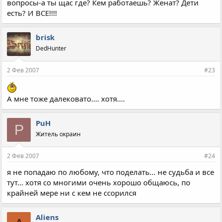
вопросы-а ты щас где? Кем работаешь? Женат? Дети
есть? И ВСЕ!!!!
brisk
DedHunter
2 Фев 2007
#23
А мне тоже далековато.... хотя....
PuH
P
Житель окраин
2 Фев 2007
#24
я не попадаю по любому, что поделать... не судьба и все
тут... хотя со многими очень хорошо общаюсь, по
крайней мере ни с кем не ссорился
Aliens