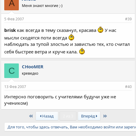
A
Меня знают многие ;-)
5 Фев 2007
#39
brisk
как всегда в тему сказанул, красава
У нас
мысли сходятся поти всегда
наблюдать за тупой злостью и завистью тех, кто считал
себя быстрее ветра и круче кала.
CHooMER
C
креведко
13 Фев 2007
#40
Интерсно поговорить с учителями будучи уже не
учеником)
First
Last
Назад
2 из 3
Вперёд
Для того, чтобы здесь отвечать, Вам необходимо войти или зарег