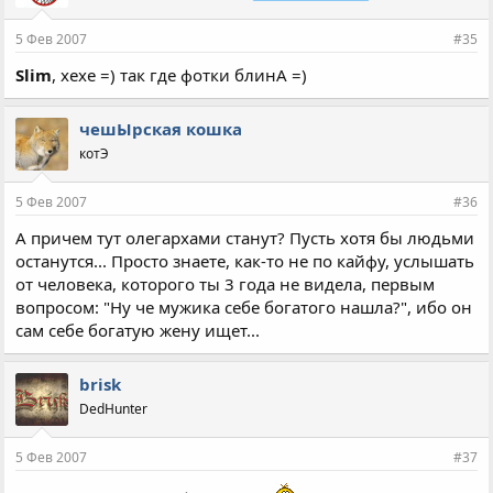
5 Фев 2007
#35
Slim
, хехе =) так где фотки блинА =)
чешЫрская кошка
котЭ
5 Фев 2007
#36
А причем тут олегархами станут? Пусть хотя бы людьми
останутся... Просто знаете, как-то не по кайфу, услышать
от человека, которого ты 3 года не видела, первым
вопросом: "Ну че мужика себе богатого нашла?", ибо он
сам себе богатую жену ищет...
brisk
DedHunter
5 Фев 2007
#37