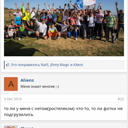
С
Это понравилось
NatS
,
J0nny Magic
и
Aliens
и
м
п
Aliens
A
а
Меня знают многие ;-)
т
и
и
5 Окт 2016
#22
:
то ли у меня с нетом(ростелеком) что-то, то ли фотки не
подгрузились