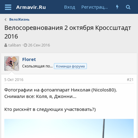
Вход
Регистрация
ВелоЖизнь
Велосоревнования 2 октября Кроссштадт
2016
А
Д
taliban
26 Сен 2016
в
а
т
т
Floret
о
а
Скользящая по...
Команда форума
р
н
т
а
е
ч
5 Окт 2016
#21
м
а
ы
л
Фотографии на фотоаппарат Николая (Nicolos80).
а
Снимали все: Коля, я, Джонни...
Кто рискнёт в следующих участвовать?)