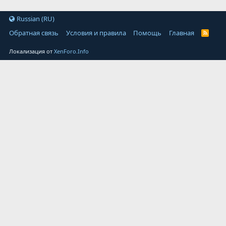
Russian (RU)
Обратная связь
Условия и правила
Помощь
Главная
Локализация от
XenForo.Info