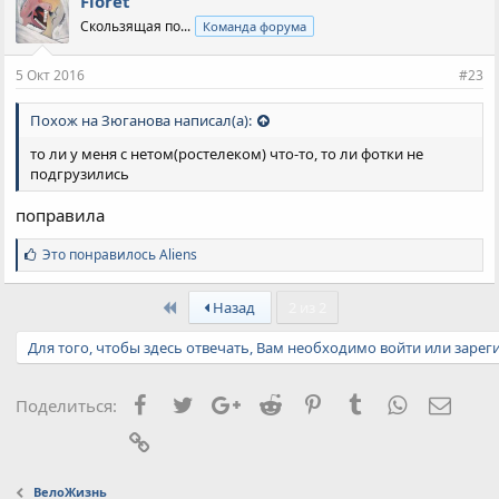
Floret
Скользящая по...
Команда форума
5 Окт 2016
#23
Похож на Зюганова написал(а):
то ли у меня с нетом(ростелеком) что-то, то ли фотки не
подгрузились
поправила
С
Это понравилось
Aliens
и
м
First
п
Назад
2 из 2
а
т
Для того, чтобы здесь отвечать, Вам необходимо войти или зарег
и
и
:
Facebook
Twitter
Google+
Reddit
Pinterest
Tumblr
WhatsApp
Элект
Поделиться:
Ссылка
ВелоЖизнь