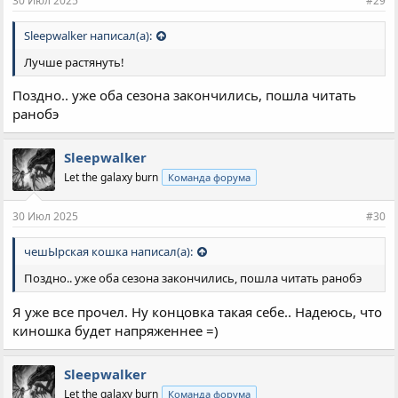
30 Июл 2025
#29
Sleepwalker написал(а):
Лучше растянуть!
Поздно.. уже оба сезона закончились, пошла читать
ранобэ
Sleepwalker
Let the galaxy burn
Команда форума
30 Июл 2025
#30
чешЫрская кошка написал(а):
Поздно.. уже оба сезона закончились, пошла читать ранобэ
Я уже все прочел. Ну концовка такая себе.. Надеюсь, что
киношка будет напряженнее =)
Sleepwalker
Let the galaxy burn
Команда форума