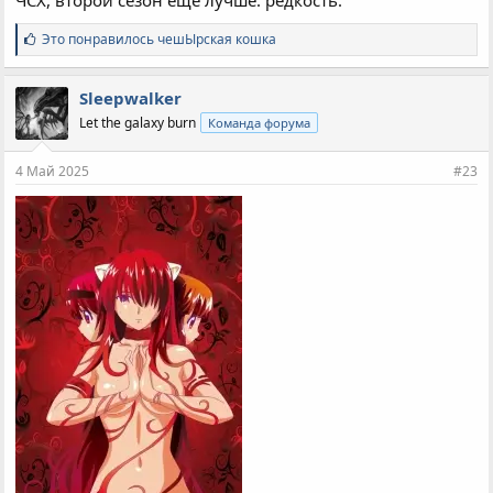
ЧСХ, второй сезон еще лучше. редкость.
С
Это понравилось
чешЫрская кошка
и
м
п
Sleepwalker
а
Let the galaxy burn
Команда форума
т
и
и
4 Май 2025
#23
: