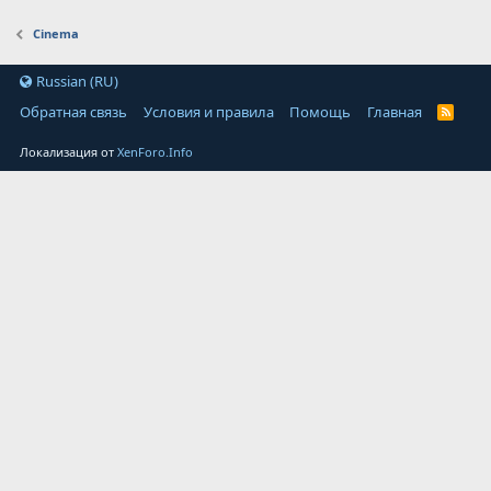
Cinema
Russian (RU)
Обратная связь
Условия и правила
Помощь
Главная
Локализация от
XenForo.Info