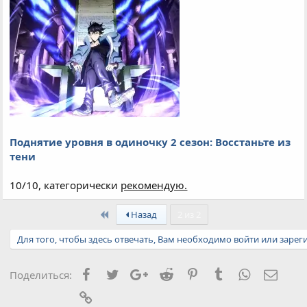
Поднятие уровня в одиночку 2 сезон: Восстаньте из
тени
10/10, категорически
рекомендую.
First
Назад
2 из 2
Для того, чтобы здесь отвечать, Вам необходимо войти или зарег
Facebook
Twitter
Google+
Reddit
Pinterest
Tumblr
WhatsApp
Элект
Поделиться:
Ссылка