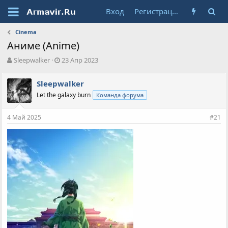
Вход
Регистрация
Cinema
Аниме (Anime)
А
Д
Sleepwalker
23 Апр 2023
в
а
т
т
Sleepwalker
о
а
Let the galaxy burn
Команда форума
р
н
т
а
е
ч
4 Май 2025
#21
м
а
ы
л
а