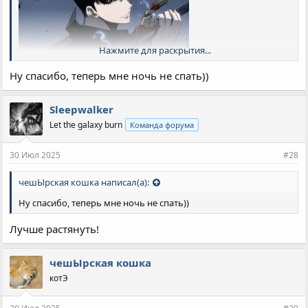
Нажмите для раскрытия...
Ну спасибо, теперь мне ночь не спать))
Sleepwalker
Let the galaxy burn
Команда форума
30 Июл 2025
#28
чешЫрская кошка написал(а):
Ну спасибо, теперь мне ночь не спать))
Поднятие уровня в одиночку
Лучше растянуть!
9/10
чешЫрская кошка
Рекомендую =)
котЭ
ЧСХ, второй сезон еще лучше. редкость.