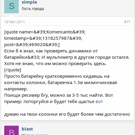
simple
S
Гость города
10 Окт 2011
#71
[quote name=&#39;Komencanto&#39;
timestamp=&#39;1318257987&#39;
post=&#39;469020&#39;]
Если б я знал, как проверять динамики от
батарейки&#33; И мультиметр в другом городе остался.
Хотя не знаю, что им можно проверить здесь.
[/quote]
Просто батарейку кратковременно кидаешь на
контакты колонки, батареечка 1.5в мизинчиковая
например.
Поищи ресивер б/у, можно за 3-5 тыс найти. Вот
пример: поторгуйся и будет тебе щастье
вот
думаю на твои колонки его будет более чем достаточно
blast
B