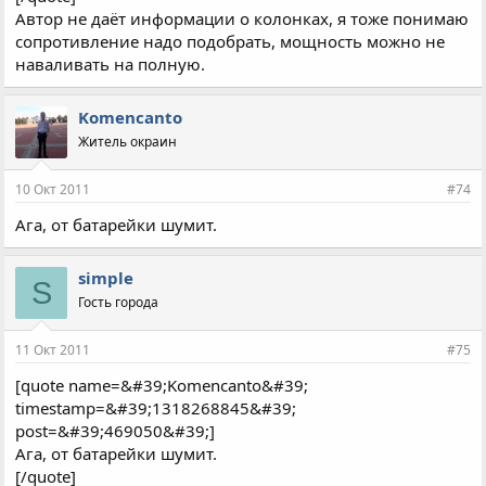
Автор не даёт информации о колонках, я тоже понимаю
сопротивление надо подобрать, мощность можно не
наваливать на полную.
Komencanto
Житель окраин
10 Окт 2011
#74
Ага, от батарейки шумит.
simple
S
Гость города
11 Окт 2011
#75
[quote name=&#39;Komencanto&#39;
timestamp=&#39;1318268845&#39;
post=&#39;469050&#39;]
Ага, от батарейки шумит.
[/quote]