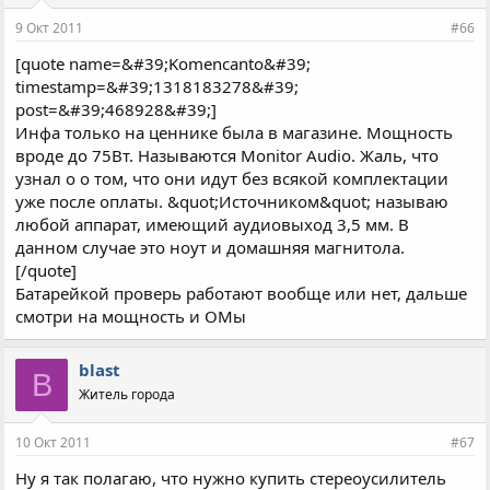
9 Окт 2011
#66
[quote name=&#39;Komencanto&#39;
timestamp=&#39;1318183278&#39;
post=&#39;468928&#39;]
Инфа только на ценнике была в магазине. Мощность
вроде до 75Вт. Называются Monitor Audio. Жаль, что
узнал о о том, что они идут без всякой комплектации
уже после оплаты. &quot;Источником&quot; называю
любой аппарат, имеющий аудиовыход 3,5 мм. В
данном случае это ноут и домашняя магнитола.
[/quote]
Батарейкой проверь работают вообще или нет, дальше
смотри на мощность и ОМы
blast
B
Житель города
10 Окт 2011
#67
Ну я так полагаю, что нужно купить стереоусилитель