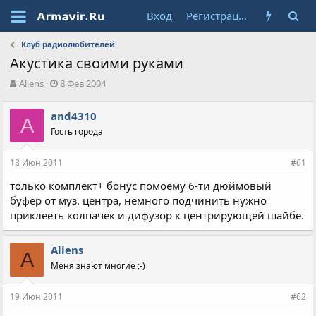
Вход
Регистрация
Клуб радиолюбителей
Акустика своими руками
А
Д
Aliens
8 Фев 2004
в
а
т
т
and4310
о
A
а
Гость города
р
н
т
а
е
ч
18 Июн 2011
#61
м
а
ы
л
только комплект+ бонус помоему 6-ти дюймовый
а
буфер от муз. центра, немного подчинить нужно
приклееть колпачёк и дифузор к центрирующей шайбе.
Aliens
A
Меня знают многие ;-)
19 Июн 2011
#62