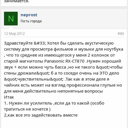
занимается.
neprost
N
Гость города
12 Мар 2012
#80
Здравствуйте &#33; Хотел бы сделать акустическую
систему для просмотра фильмов и музыки для ноутбука
, что то среднее из имеющегося у меня 2 колонок от
старой магнитолы Panasonic RX-CT870 .Нужен хороший
звук + если можно чуть басса ,но не такого &quot;чтобы
стены дрожали&quot; б а то соседи очень на ЭТО дело
&quot;чувствительны&quot; .Так как в этом деле я
чайник есть может на взгляд профессионала глупые но
для меня действительно непонятные вопросы
Итак
1. Нужен ли усилитель ,если да то какой (особо
тратиться не хочется )
2,как все это задействовать вместе