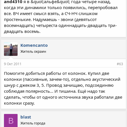
and4310
я в &quot;альфе&quot; года четыре назад,
когда эти динамики только появились, перепробовал
все. ВЧ имеет смысл взять, а СЧ-НЧ слишком
простенькие. Надумаешь - звони (девятьсот
восемнадцать) четыреста одиннадцать-двадцать три-
двадцать восемь.
Komencanto
Житель окраин
9 Окт 2011
#63
Помогите добиться работы от колонок. Купил две
колонки (пассивные, зачем-то), отдельно акустический
шнур с джеком 3, 5. Провод зачищаю, подсоединяю
соблюдая полярность... И тишина. Ещё надо так
сделать, чтобы от одного источника звука работали две
колонки сразу.
blast
B
Житель города