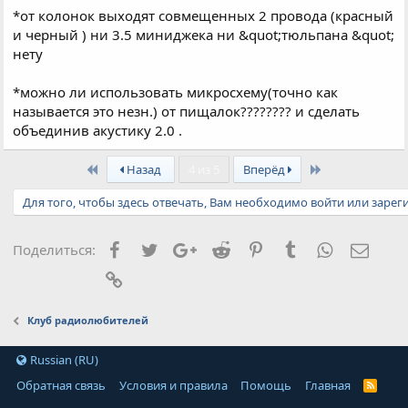
*от колонок выходят совмещенных 2 провода (красный
и черный ) ни 3.5 миниджека ни &quot;тюльпана &quot;
нету
*можно ли использовать микросхему(точно как
называется это незн.) от пищалок???????? и сделать
объединив акустику 2.0 .
First
Last
Назад
4 из 5
Вперёд
Для того, чтобы здесь отвечать, Вам необходимо войти или зарег
Facebook
Twitter
Google+
Reddit
Pinterest
Tumblr
WhatsApp
Элект
Поделиться:
Ссылка
Клуб радиолюбителей
Russian (RU)
Обратная связь
Условия и правила
Помощь
Главная