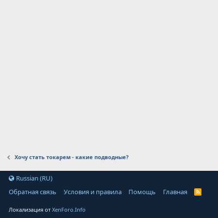
Хочу стать токарем - какие подводные?
Russian (RU)
Обратная связь
Условия и правила
Помощь
Главная
Локализация от
XenForo.Info