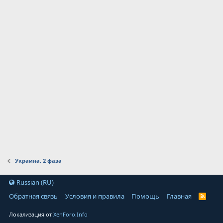
Украина, 2 фаза
Russian (RU)
Обратная связь
Условия и правила
Помощь
Главная
Локализация от
XenForo.Info