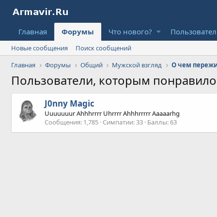
Главная
Форумы
Что нового?
Пользовате
Новые сообщения
Поиск сообщений
Главная
Форумы
Общий
Мужской взгляд
О чем переж
Пользователи, которым понравил
J0nny Magic
Uuuuuuur Ahhhrrrr Uhrrrr Ahhhrrrrr Aaaaarhg
Сообщения
1,785
Симпатии
33
Баллы
63