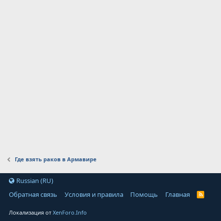
Где взять раков в Армавире
Russian (RU)
Обратная связь
Условия и правила
Помощь
Главная
Локализация от
XenForo.Info