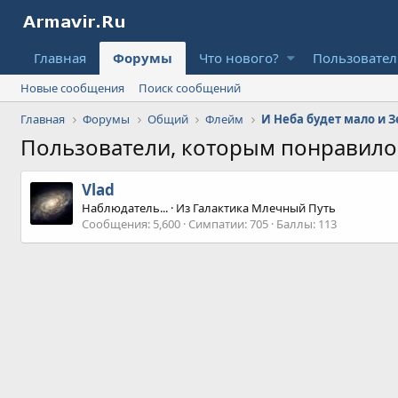
Главная
Форумы
Что нового?
Пользовате
Новые сообщения
Поиск сообщений
Главная
Форумы
Общий
Флейм
И Неба будет мало и З
Пользователи, которым понравил
Vlad
Наблюдатель...
·
Из
Галактика Млечный Путь
Сообщения
5,600
Симпатии
705
Баллы
113