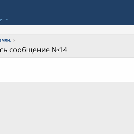
ли
емли.
ось сообщение №14