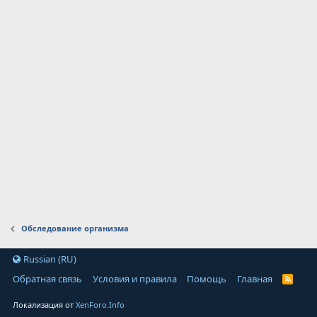
Обследование организма
Russian (RU)
Обратная связь
Условия и правила
Помощь
Главная
Локализация от
XenForo.Info