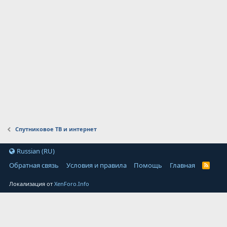
Спутниковое ТВ и интернет
Russian (RU)
Обратная связь
Условия и правила
Помощь
Главная
Локализация от
XenForo.Info