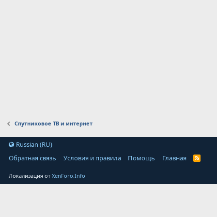
Спутниковое ТВ и интернет
Russian (RU)
Обратная связь
Условия и правила
Помощь
Главная
Локализация от
XenForo.Info