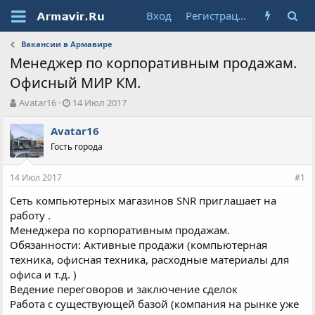
Вход
Регистрация
Вакансии в Армавире
Менеджер по корпоративным продажам.
Офисный МИР КМ.
А
Д
Avatar16
14 Июл 2017
в
а
т
т
Avatar16
о
а
Гость города
р
н
т
а
14 Июл 2017
е
ч
#1
м
а
Сеть компьютерных магазинов SNR приглашает на
ы
л
работу .
а
Менеджера по корпоративным продажам.
Обязанности: Активные продажи (компьютерная
техника, офисная техника, расходные материалы для
офиса и т.д. )
Ведение переговоров и заключение сделок
Работа с существующей базой (компания на рынке уже