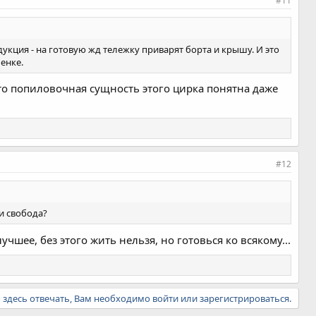
#11
дукция - на готовую жд тележку приварят борта и крышу. И это
ленке.
то попиловочная сущность этого цирка понятна даже
#12
ли свобода?
учшее, без этого жить нельзя, но готовься ко всякому...
ы здесь отвечать, Вам необходимо войти или зарегистрироваться.