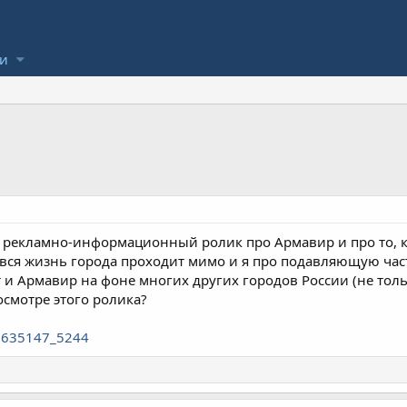
ли
 рекламно-информационный ролик про Армавир и про то, ка
вся жизнь города проходит мимо и я про подавляющую част
и Армавир на фоне многих других городов России (не тольк
осмотре этого ролика?
85635147_5244