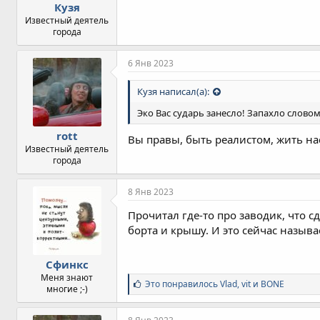
Кузя
Известный деятель
города
6 Янв 2023
Кузя написал(а):
Эко Вас сударь занесло! Запахло словом 
rott
Вы правы, быть реалистом, жить нас
Известный деятель
города
8 Янв 2023
Прочитал где-то про заводик, что с
борта и крышу. И это сейчас называ
Сфинкс
Меня знают
С
Это понравилось
Vlad
,
vit
и
BONE
многие ;-)
и
м
п