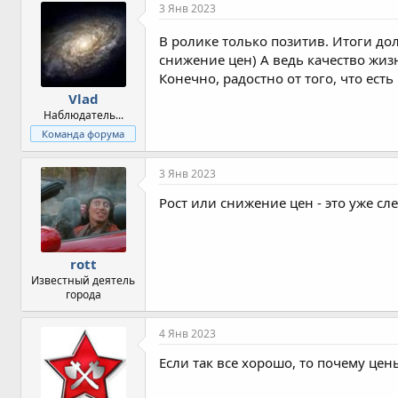
п
3 Янв 2023
а
т
В ролике только позитив. Итоги до
и
снижение цен) А ведь качество жизн
и
:
Конечно, радостно от того, что ест
Vlad
Наблюдатель...
Команда форума
3 Янв 2023
Рост или снижение цен - это уже сл
rott
Известный деятель
города
4 Янв 2023
Если так все хорошо, то почему цены