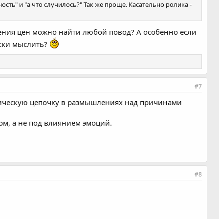
сть" и "а что случилось?" Так же проще. Касательно ролика -
ышения цен можно найти любой повод? А особенно если
ески мыслить?
#7
логическую цепочку в размышлениях над причинами
м, а не под влиянием эмоций.
#8