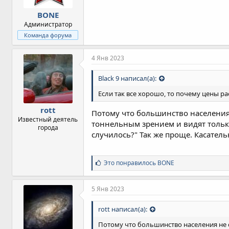
BONE
Администратор
Команда форума
4 Янв 2023
Black 9 написал(а):
Если так все хорошо, то почему цены рас
rott
Потому что большинство населения
Известный деятель
тоннельным зрением и видят только
города
случилось?" Так же проще. Касательн
С
Это понравилось
BONE
и
м
п
5 Янв 2023
а
т
rott написал(а):
и
и
Потому что большинство населения не 
: