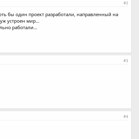
#2
оть бы один проект разработали, направленный на
уж устроен мир...
льно работали...
#3
#4