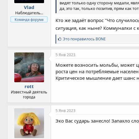
видят только одну сторону медали, явл
Vlad
да, это так, только позитив, прям как т
Наблюдатель...
Кто же задаёт вопрос "Что случило
Команда форума
ситуация, как ныне? Коммуналки с 
С
Это понравилось
BONE
и
м
п
5 Янв 2023
а
т
Можете возносить мольбы, может це
и
роста цен на потребляемые населен
и
Критическое мышление дает шанс н
:
rott
Известный деятель
города
5 Янв 2023
Эко Вас сударь занесло! Запахло сло