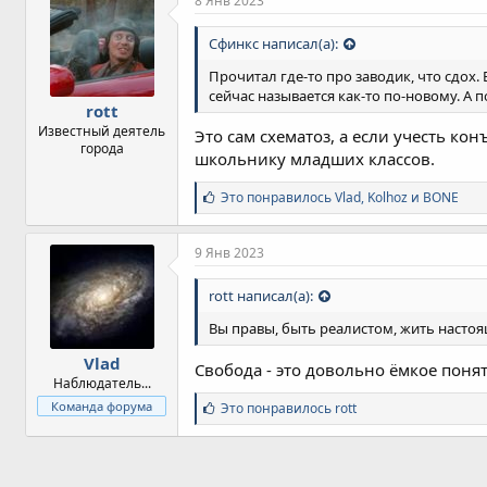
8 Янв 2023
а
т
Сфинкс написал(а):
и
и
Прочитал где-то про заводик, что сдох.
:
сейчас называется как-то по-новому. А 
rott
Известный деятель
Это сам схематоз, а если учесть к
города
школьнику младших классов.
С
Это понравилось
Vlad
,
Kolhoz
и
BONE
и
м
п
9 Янв 2023
а
т
rott написал(а):
и
и
Вы правы, быть реалистом, жить настоящ
:
Vlad
Свобода - это довольно ёмкое поняти
Наблюдатель...
С
Команда форума
Это понравилось
rott
и
м
п
а