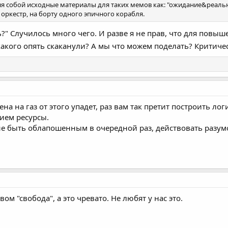
яя собой исходные материалы для таких мемов как: "ожидание&реально
от оркестр, на борту одного эпичного корабля.
сь?" Случилось много чего. И разве я не прав, что для пов
какого опять скаканули? А мы что можем поделать? Критич
на на газ от этого упадет, раз вам так претит построить 
ием ресурсы.
е быть облапошенным в очередной раз, действовать разумо
вом "свобода", а это чревато. Не любят у нас это.