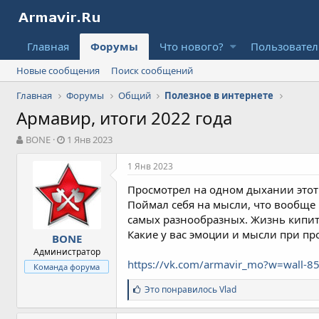
Главная
Форумы
Что нового?
Пользовате
Новые сообщения
Поиск сообщений
Главная
Форумы
Общий
Полезное в интернете
Армавир, итоги 2022 года
А
Д
BONE
1 Янв 2023
в
а
т
т
1 Янв 2023
о
а
Просмотрел на одном дыхании этот
р
н
т
а
Поймал себя на мысли, что вообще 
е
ч
самых разнообразных. Жизнь кипит 
м
а
Какие у вас эмоции и мысли при пр
BONE
ы
л
Администратор
а
https://vk.com/armavir_mo?w=wall-
Команда форума
С
Это понравилось
Vlad
и
м