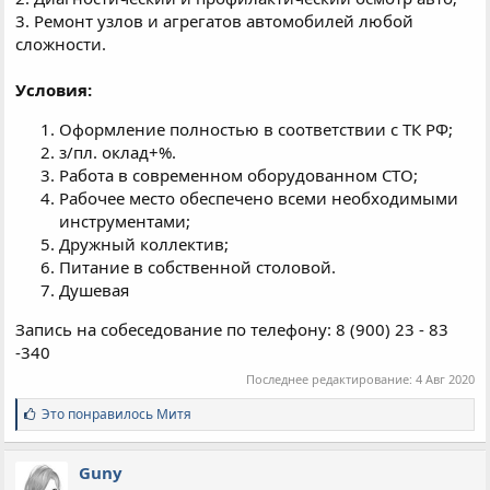
3. Ремонт узлов и агрегатов автомобилей любой
сложности.
Условия:
Оформление полностью в соответствии с ТК РФ;
з/пл. оклад+%.
Работа в современном оборудованном СТО;
Рабочее место обеспечено всеми необходимыми
инструментами;
Дружный коллектив;
Питание в собственной столовой.
Душевая
Запись на собеседование по телефону: 8 (900) 23 - 83
-340
Последнее редактирование:
4 Авг 2020
С
Это понравилось
Митя
и
м
п
Guny
а