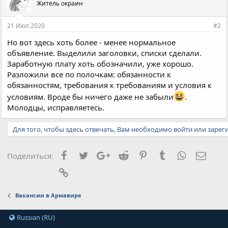
Житель окраин
т
и
и
21 Июл 2020
#2
:
Но вот здесь хоть более - менее нормальное
объявление. Выделили заголовки, списки сделали.
Заработную плату хоть обозначили, уже хорошо.
Разложили все по полочкам: обязанности к
обязанностям, требования к требованиям и условия к
условиям. Вроде бы ничего даже не забыли
.
Молодцы, исправляетесь.
Для того, чтобы здесь отвечать, Вам необходимо войти или зарег
Facebook
Twitter
Google+
Reddit
Pinterest
Tumblr
WhatsApp
Элект
Поделиться:
Ссылка
Вакансии в Армавире
Russian (RU)