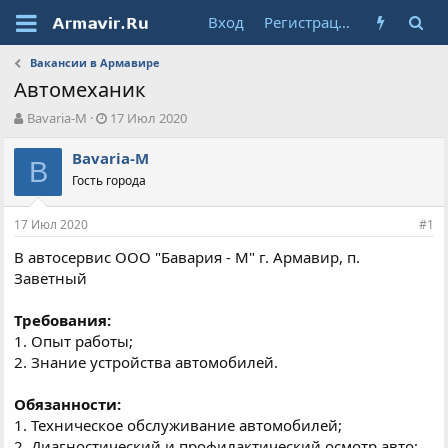
Вход
Регистрация
Вакансии в Армавире
Автомеханик
А
Д
Bavaria-M
17 Июл 2020
в
а
т
т
Bavaria-M
B
о
а
Гость города
р
н
т
а
17 Июл 2020
е
ч
#1
м
а
В автосервис ООО "Бавария - М" г. Армавир, п.
ы
л
Заветный
а
Требования:
1. Опыт работы;
2. Знание устройства автомобилей.
Обязанности:
1. Техническое обслуживание автомобилей;
2. Диагностический и профилактический осмотр авто;