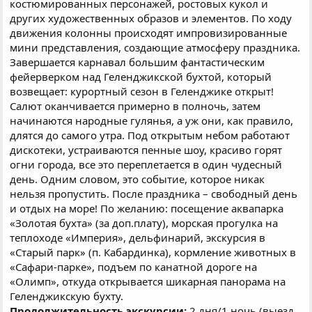
костюмированных персонажей, ростовых кукол и
других художественных образов и элементов. По ходу
движения колонны происходят импровизированные
мини представления, создающие атмосферу праздника.
Завершается карнавал большим фантастическим
фейерверком над Геленджикской бухтой, который
возвещает: курортный сезон в Геленджике открыт!
Салют оканчивается примерно в полночь, затем
начинаются народные гулянья, а уж они, как правило,
длятся до самого утра. Под открытым небом работают
дискотеки, устраиваются пенные шоу, красиво горят
огни города, все это переплетается в один чудесный
день. Одним словом, это событие, которое никак
нельзя пропустить. После праздника – свободный день
и отдых на море! По желанию: посещение аквапарка
«Золотая бухта» (за доп.плату), морская прогулка на
теплоходе «Империя», дельфинарий, экскурсия в
«Старый парк» (п. Кабардинка), кормление животных в
«Сафари-парке», подъем по канатной дороге на
«Олимп», откуда открывается шикарная панорама на
Геленджикскую бухту.
Продолжительность экскурсии:
2 дня/1 ночь (выезд