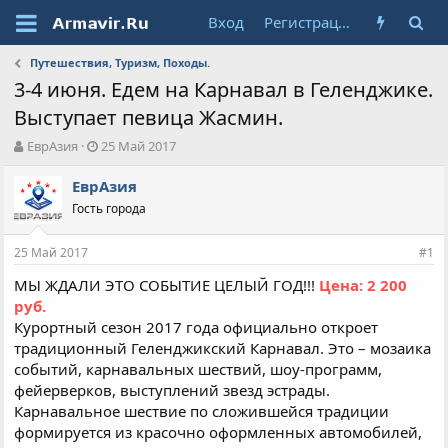
Вход
Регистрация
Путешествия, Туризм, Походы.
3-4 июня. Едем на Карнавал в Геленджике.
Выступает певица Жасмин.
А
Д
ЕврАзия
25 Май 2017
в
а
т
т
ЕврАзия
о
а
Гость города
р
н
т
а
25 Май 2017
е
ч
#1
м
а
МЫ ЖДАЛИ ЭТО СОБЫТИЕ ЦЕЛЫЙ ГОД!!!
Цена: 2 200
ы
л
руб.
а
Курортный сезон 2017 года официально откроет
традиционный Геленджикский Карнавал. Это – мозаика
событий, карнавальных шествий, шоу-программ,
фейерверков, выступлений звезд эстрады.
Карнавальное шествие по сложившейся традиции
формируется из красочно оформленных автомобилей,