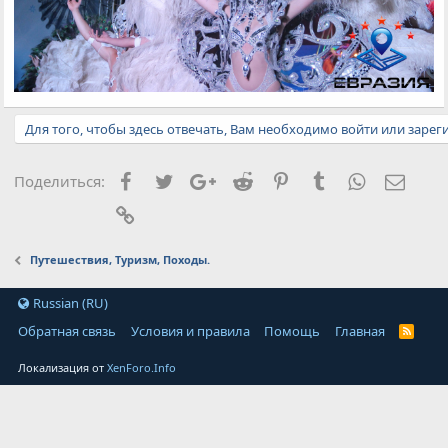
Для того, чтобы здесь отвечать, Вам необходимо войти или зарег
Facebook
Twitter
Google+
Reddit
Pinterest
Tumblr
WhatsApp
Элект
Поделиться:
Ссылка
Путешествия, Туризм, Походы.
Russian (RU)
Обратная связь
Условия и правила
Помощь
Главная
Локализация от
XenForo.Info