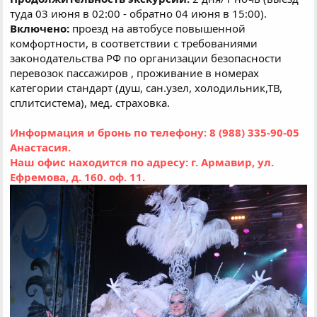
туда 03 июня в 02:00 - обратно 04 июня в 15:00).
Включено:
проезд на автобусе повышенной
комфортности, в соответствии с требованиями
законодательства РФ по организации безопасности
перевозок пассажиров , проживание в номерах
категории стандарт (душ, сан.узел, холодильник,ТВ,
сплитсистема), мед. страховка.
Информация и бронь по телефону: 8 (988) 335-90-05
Анастасия.
Наш офис находится по адресу: г. Армавир, ул.
Ефремова, д. 160. оф. 11.