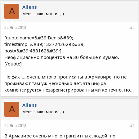
Aliens
A
Меня знают многие ;-)
22 Янв 2012
#5
[quote name=&#39;Denis&#39;
timestamp=&#39;1327242629&#39;
post=&#39;488162&#39;]
Неофициально процентов на 30 больше я думаю.
[/quote]
Не факт... очень много прописаны в Армавире, но не
проживают там уж несколько лет, эта цифра
компенсируется незарегистрированными конечно. но...
Aliens
A
Меня знают многие ;-)
22 Янв 2012
#6
В Армавире очень много транзитных людей, по