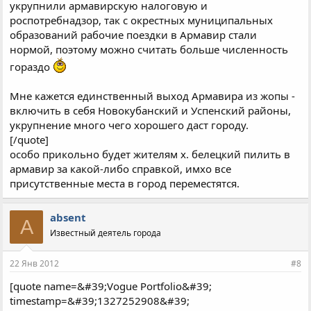
укрупнили армавирскую налоговую и
роспотребнадзор, так с окрестных муниципальных
образований рабочие поездки в Армавир стали
нормой, поэтому можно считать больше численность
гораздо
Мне кажется единственный выход Армавира из жопы -
включить в себя Новокубанский и Успенский районы,
укрупнение много чего хорошего даст городу.
[/quote]
особо прикольно будет жителям х. белецкий пилить в
армавир за какой-либо справкой, имхо все
присутственные места в город переместятся.
absent
A
Известный деятель города
22 Янв 2012
#8
[quote name=&#39;Vogue Portfolio&#39;
timestamp=&#39;1327252908&#39;