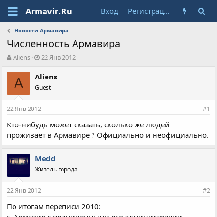
Вход
Регистрация
Новости Армавира
Численность Армавира
А
Д
Aliens
22 Янв 2012
в
а
т
т
Aliens
A
о
а
Guest
р
н
т
а
22 Янв 2012
е
ч
#1
м
а
Кто-нибудь может сказать, сколько же людей
ы
л
проживает в Армавире ? Официально и неофициально.
а
Medd
Житель города
22 Янв 2012
#2
По итогам переписи 2010:
г. Армавир с подчиненными его администрации