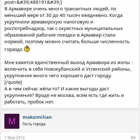
post=&#39;488191&#39;]
В Армавире очень много транзитных людей, по
меньшей мере от 30 до 40 тысяч ежедневно. Когда
укрупнили армавирскую налоговую и
роспотребнадзор, так с окрестных муниципальных
образований рабочие поездки в Армавир стали
нормой, поэтому можно считать больше численность
гораздо
Мне кажется единственный выход Армавира из жопы -
включить в себя Новокубанский и Успенский районы,
укрупнение много чего хорошего даст городу.
[/quote]
А в чем сейчас жёпа-то? И какие выгоды даст
укрупнение? Вроде не москва, всем есть где жить и
работать, пробок нет.
maksimilian
M
Гость города
1 Фев 2012
#9