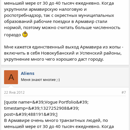
меньшей мере от 30 до 40 тысяч ежедневно. Когда
укрупнили армавирскую налоговую и
роспотребнадзор, так с окрестных муниципальных
образований рабочие поездки в Армавир стали
нормой, поэтому можно считать больше численность
гораздо
Мне кажется единственный выход Армавира из жопы -
включить в себя Новокубанский и Успенский районы,
укрупнение много чего хорошего даст городу.
Aliens
A
Меня знают многие ;-)
22 Янв 2012
#7
[quote name=&#39;Vogue Portfolio&#39;
timestamp=&#39;1327252908&#39;
post=&#39;488191&#39;]
В Армавире очень много транзитных людей, по
меньшей мере от 30 до 40 тысяч ежедневно. Когда