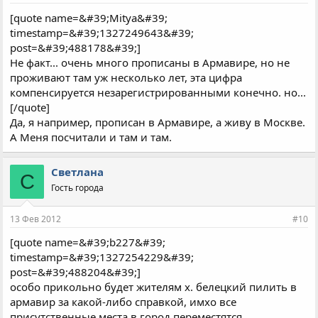
[quote name=&#39;Mitya&#39;
timestamp=&#39;1327249643&#39;
post=&#39;488178&#39;]
Не факт... очень много прописаны в Армавире, но не
проживают там уж несколько лет, эта цифра
компенсируется незарегистрированными конечно. но...
[/quote]
Да, я например, прописан в Армавире, а живу в Москве.
А Меня посчитали и там и там.
Светлана
С
Гость города
13 Фев 2012
#10
[quote name=&#39;b227&#39;
timestamp=&#39;1327254229&#39;
post=&#39;488204&#39;]
особо прикольно будет жителям х. белецкий пилить в
армавир за какой-либо справкой, имхо все
присутственные места в город переместятся.