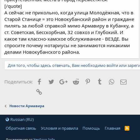
[/quote]
А сейчас не прикольно, когда улица Молодёжная, что в
Старой Станице = это Новокубанский район и граждане
пилять за любой справкой мимо Армавиру в Кубанку, а
ст. Советская, Бесскорбная, 32 совхоз и Глубокий. И
какое там классно-хамское обслуживание - ВЕЗДЕ. Вы
спросите почему нотариусы не занимаются никакими
делами Новокубанского района.
Для того, чтобы здесь отвечать, Вам необходимо войти или зарег
Facebook
Twitter
Google+
Reddit
Pinterest
Tumblr
WhatsApp
Элект
Поделиться:
Ссылка
Новости Армавира
Russian (RU)
Обратная связь
Условия и правила
Помощь
Главная
Локализация от
XenForo.Info