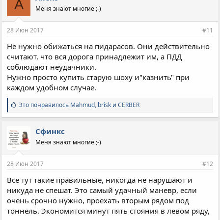
A
а
Меня знают многие ;-)
т
и
и
28 Июн 2017
#11
:
Не нужно обижаться на пидарасов. Они действительно
считают, что вся дорога принадлежит им, а ПДД
соблюдают неудачники.
Нужно просто купить старую шоху и"казнить" при
каждом удобном случае.
С
Это понравилось
Mahmud
,
brisk
и
CERBER
и
м
п
Сфинкс
а
Меня знают многие ;-)
т
и
и
28 Июн 2017
#12
:
Все тут такие правильные, никогда не нарушают и
никуда не спешат. Это самый удачный маневр, если
очень срочно нужно, проехать вторым рядом под
тоннель. Экономится минут пять стояния в левом ряду,