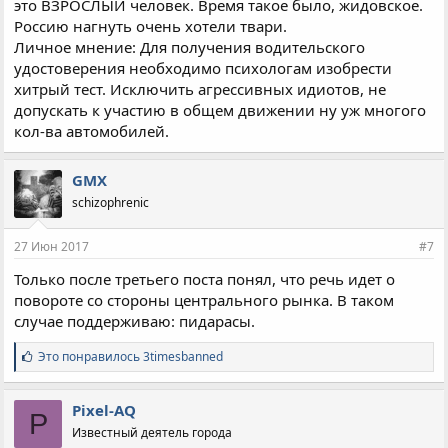
это ВЗРОСЛЫЙ человек. Время такое было, жидовское.
Россию нагнуть очень хотели твари.
Личное мнение: Для получения водительского
удостоверения необходимо психологам изобрести
хитрый тест. Исключить агрессивных идиотов, не
допускать к участию в общем движении ну уж многого
кол-ва автомобилей.
GMX
schizophrenic
27 Июн 2017
#7
Только после третьего поста понял, что речь идет о
повороте со стороны центрального рынка. В таком
случае поддерживаю: пидарасы.
С
Это понравилось
3timesbanned
и
м
п
Pixel-AQ
P
а
Известный деятель города
т