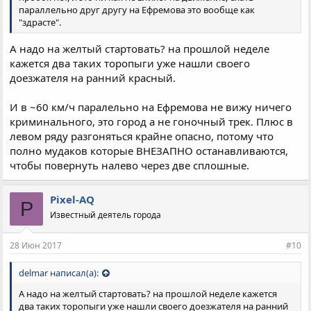
параллельно друг другу на Ефремова это вообще как
"здрасте".
А надо на желтый стартовать? на прошлой неделе
кажется два таких торопыги уже нашли своего
доезжателя на ранний красный.
И в ~60 км/ч паралельно на Ефремова не вижу ничего
криминального, это город а не гоночный трек. Плюс в
левом ряду разгоняться крайне опасно, потому что
полно мудаков которые ВНЕЗАПНО останавливаются,
чтобы повернуть налево через две сплошные.
Pixel-AQ
P
Известный деятель города
28 Июн 2017
#10
delmar написал(а):
А надо на желтый стартовать? на прошлой неделе кажется
два таких торопыги уже нашли своего доезжателя на ранний