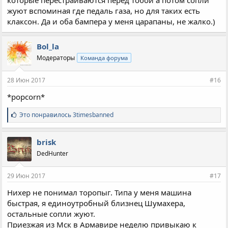
жуют вспоминая где педаль газа, но для таких есть
клаксон. Да и оба бампера у меня царапаны, не жалко.)
Bol_la
Модераторы
Команда форума
28 Июн 2017
#16
*popcorn*
С
Это понравилось
3timesbanned
и
м
п
brisk
а
DedHunter
т
и
и
29 Июн 2017
#17
:
Нихер не понимал торопыг. Типа у меня машина
быстрая, я единоутробный близнец Шумахера,
остальные сопли жуют.
Приезжая из Мск в Армавире неделю привыкаю к