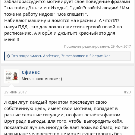
заблагорассудится мотивирует свое поведение фразами
" на твАи дЭньги и вИходы", " дайтЭ зайтЫ людям!!! Им
тоже на работу надо!!!" "Все спешат! ".
Набивают машину и ломятся на красный. А что?!?!?
нахуя ПДД - это для лохов с миссионерской позой по
расписанию. А я орЁл и джЫгЫт! Красный это для
меня!!!
Последнее редактирование:
29 Июн 2017
С
Это понравилось
Anderson
,
3timesbanned
и
Sleepwalker
и
м
п
Сфинкс
а
Меня знают многие ;-)
т
и
и
29 Июн 2017
#20
:
Люди лгут, каждый при этом преследует свою
собственную цель, имеет свои мотивы, попадает в
разные сложные ситуации, но факт остаётся фактом.
Врут ради выгоды, для того, чтобы выгородить себя,
показаться лучше, иногда бывает ложь во благо, но так
или иначе человечество не может существовать без