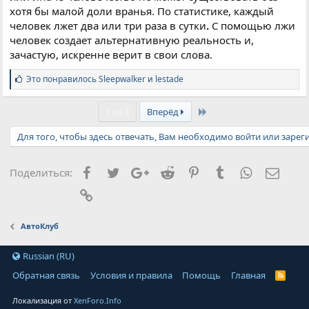
хотя бы малой доли вранья. По статистике, каждый
человек лжет два или три раза в сутки
.
С помощью лжи
человек создает альтернативную реальность и,
зачастую, искренне верит в свои слова.
С
Это понравилось
Sleepwalker
и
lestade
и
м
Last
п
1 из 3
Вперёд
а
т
Для того, чтобы здесь отвечать, Вам необходимо войти или зарег
и
и
:
Facebook
Twitter
Google+
Reddit
Pinterest
Tumblr
WhatsApp
Элект
Поделиться:
Ссылка
АвтоКлуб
Russian (RU)
Обратная связь
Условия и правила
Помощь
Главная
Локализация от
XenForo.Info