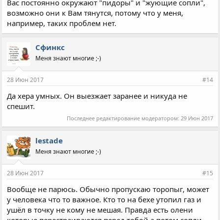
Вас постоянно окружают "пидоры" и "жующие сопли",
возможно они к Вам тянутся, потому что у меня,
например, таких проблем нет.
Сфинкс
Меня знают многие ;-)
28 Июн 2017
#14
Да хера умных. Он выезжает заранее и никуда не
спешит.
Последнее редактирование модератором:
29 Июн 2017
lestade
Меня знают многие ;-)
28 Июн 2017
#15
Вообще не парюсь. Обычно пропускаю торопыг, может
у человека что то важное. Кто то на бехе утопил газ и
ушёл в точку не кому не мешая. Правда есть олени
которые перестраиваются перед тобой а потом сопли