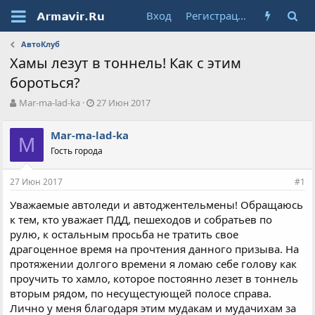
Вход
Регистрация
АвтоКлуб
Хамы лезут в тоннель! Как с этим
бороться?
А
Д
Mar-ma-lad-ka
27 Июн 2017
в
а
т
т
Mar-ma-lad-ka
о
M
а
Гость города
р
н
т
а
е
ч
27 Июн 2017
#1
м
а
ы
л
Уважаемые автоледи и автоджентельмены! Обращаюсь
а
к тем, кто уважает ПДД, пешеходов и собратьев по
рулю, к остальным просьба не тратить свое
драгоценное время на прочтения данного призыва. На
протяжении долгого времени я ломаю себе голову как
проучить то хамло, которое постоянно лезет в тоннель
вторым рядом, по несущестующей полосе справа.
Лично у меня благодаря этим мудакам и мудачихам за