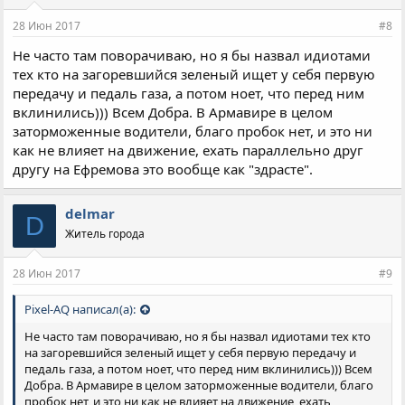
и
и
28 Июн 2017
#8
:
Не часто там поворачиваю, но я бы назвал идиотами
тех кто на загоревшийся зеленый ищет у себя первую
передачу и педаль газа, а потом ноет, что перед ним
вклинились))) Всем Добра. В Армавире в целом
заторможенные водители, благо пробок нет, и это ни
как не влияет на движение, ехать параллельно друг
другу на Ефремова это вообще как "здрасте".
delmar
D
Житель города
28 Июн 2017
#9
Pixel-AQ написал(а):
Не часто там поворачиваю, но я бы назвал идиотами тех кто
на загоревшийся зеленый ищет у себя первую передачу и
педаль газа, а потом ноет, что перед ним вклинились))) Всем
Добра. В Армавире в целом заторможенные водители, благо
пробок нет, и это ни как не влияет на движение, ехать