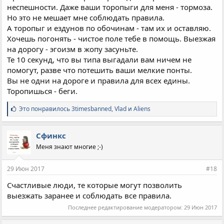
неспешности. Даже ваши торопыги для меня - тормоза.
Но это не мешает мне соблюдать правила.
А торопыг и ездунов по обочинам - там их и оставляю.
Хочешь погонять - чистое поле тебе в помощь. Выезжая
на дорогу - эгоизм в жопу засуньте.
Те 10 секунд, что вы типа выгадали вам ничем не
помогут, разве что потешить ваши мелкие понты.
Вы не одни на дороге и правила для всех едины.
Торопишься - беги.
С
Это понравилось
3timesbanned
,
Vlad
и
Aliens
и
м
п
Сфинкс
а
Меня знают многие ;-)
т
и
и
29 Июн 2017
#18
:
Счастливые люди, те которые могут позволить
выезжать заранее и соблюдать все правила.
Последнее редактирование модератором:
29 Июн 2017