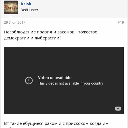
brisk
DedHunter
29 Июн 2017
#19
Несоблюдение правил и законов - тожество
демократии и либерастии?
Вт такие ебущиеся раком и с прискоком когда им