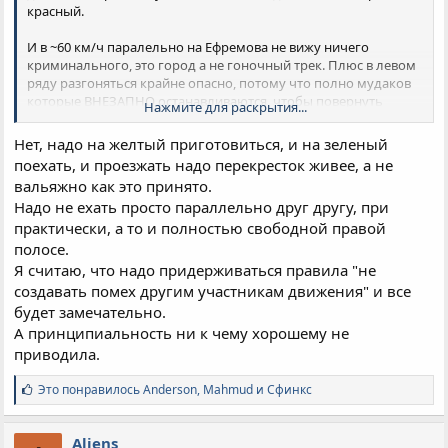
красный.
И в ~60 км/ч паралельно на Ефремова не вижу ничего
криминального, это город а не гоночный трек. Плюс в левом
ряду разгоняться крайне опасно, потому что полно мудаков
которые ВНЕЗАПНО останавливаются, чтобы повернуть
Нажмите для раскрытия...
налево через две сплошные.
Нет, надо на желтый приготовиться, и на зеленый
поехать, и проезжать надо перекресток живее, а не
вальяжно как это принято.
Надо не ехать просто параллельно друг другу, при
практически, а то и полностью свободной правой
полосе.
Я считаю, что надо придерживаться правила "не
создавать помех другим участникам движения" и все
будет замечательно.
А принципиальность ни к чему хорошему не
приводила.
С
Это понравилось
Anderson
,
Mahmud
и
Сфинкс
и
м
п
Aliens