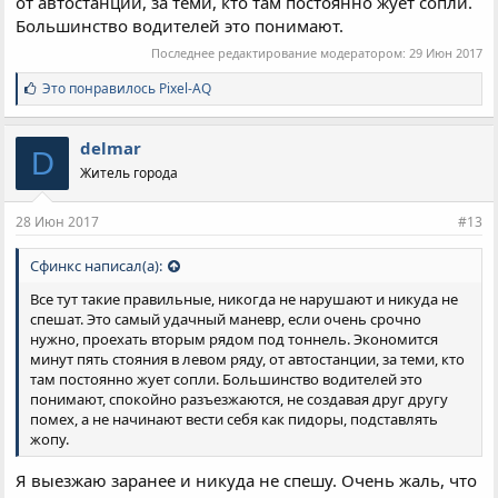
от автостанции, за теми, кто там постоянно жует сопли.
Большинство водителей это понимают.
Последнее редактирование модератором:
29 Июн 2017
С
Это понравилось
Pixel-AQ
и
м
п
delmar
D
а
Житель города
т
и
и
28 Июн 2017
#13
:
Сфинкс написал(а):
Все тут такие правильные, никогда не нарушают и никуда не
спешат. Это самый удачный маневр, если очень срочно
нужно, проехать вторым рядом под тоннель. Экономится
минут пять стояния в левом ряду, от автостанции, за теми, кто
там постоянно жует сопли. Большинство водителей это
понимают, спокойно разъезжаются, не создавая друг другу
помех, а не начинают вести себя как пидоры, подставлять
жопу.
Я выезжаю заранее и никуда не спешу. Очень жаль, что