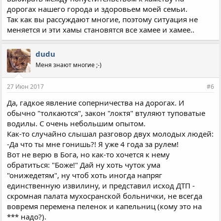
дорогах нашего города и здоровьем моей семьи.
Так как вы рассуждают многие, поэтому ситуация не
меняется и эти хамы становятся все хамее и хамее..
dudu
Меня знают многие ;-)
27 Июн 2017
#6
Да, гадкое явление соперничества на дорогах. И
обычно "толкаются", закон "локтя" втуляют туповатые
водилы. С очень небольшим опытом.
Как-то случайно слышал разговор двух молодых людей:
-Да что ты мне гонишь?! Я уже 4 года за рулем!
Вот не верю в Бога, но как-то хочется к нему
обратиться: "Боже!" Дай ну хоть чуток ума
"онижедетям", ну чтоб хоть иногда напряг
единственную извилину, и представил исxoд ДТП -
скромная палата мухосранской больнички, не всегда
вовремя перемена пеленок и капельниц (кому это на
*** надо?).