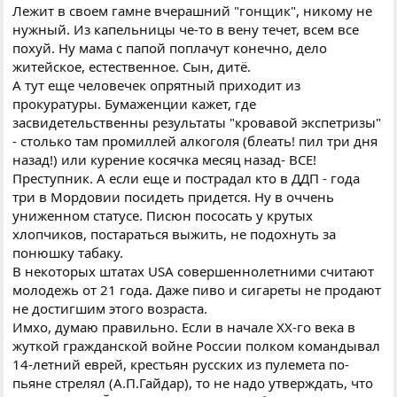
Лежит в своем гамне вчерашний "гонщик", никому не
нужный. Из капельницы че-то в вену течет, всем все
похуй. Ну мама с папой поплачут конечно, дело
житейское, естественное. Сын, дитё.
А тут еще человечек опрятный приходит из
прокуратуры. Бумаженции кажет, где
засвидетельственны результаты "кровавой экспетризы"
- столько там промиллей алкоголя (блеать! пил три дня
назад!) или курение косячка месяц назад- ВСЕ!
Преступник. А если еще и пострадал кто в ДДП - года
три в Мордовии посидеть придется. Ну в оччень
униженном статусе. Писюн пососать у крутых
хлопчиков, постараться выжить, не подохнуть за
понюшку табаку.
В некоторых штатах USA совершеннолетними считают
молодежь от 21 года. Даже пиво и сигареты не продают
не достигшим этого возраста.
Имхо, думаю правильно. Если в начале XX-го века в
жуткой гражданской войне России полком командывал
14-летний еврей, крестьян русских из пулемета по-
пьяне стрелял (А.П.Гайдар), то не надо утверждать, что