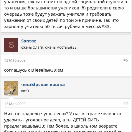
уважения, так как стоит на одной социальной ступени а
то и выше большинства учеников. б) родители в свою
очередь тоже будут уважать учителя и требовать
уважения от своих детей по той же причине. Так что
зарплату учителю 50 тысяч рублей в месяц&#33;
Santoz
S
сжечь флаги, сжечь мосты&#33;
12 Мар 2009
#6
соглашусь с
Diesel
&#39;ем
чешЫрская кошка
котЭ
12 Мар 2009
#7
Ник, не надоело чушь нести? У нас в стране человека
ударить - уголовное дело, а ты ДЕТЕЙ БИТЬ
предлагаешь&#33; Тем более, в школьном возрасте