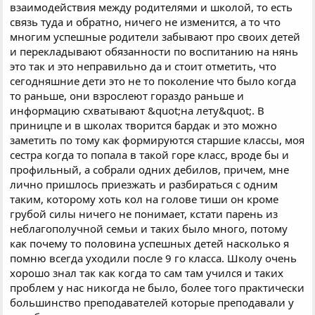
взаимодействия между родителями и школой, то есть
связь туда и обратно, ничего не изменится, а то что
многим успешные родители забывают про своих детей
и перекладывают обязанности по воспитанию на нянь
это так и это неправильно да и стоит отметить, что
сегодняшние дети это не то поколение что было когда
то раньше, они взрослеют гораздо раньше и
информацию схватывают &quot;на лету&quot;. В
приницпе и в школах творится бардак и это можно
заметить по тому как формируются старшие классы, моя
сестра когда то попала в такой горе класс, вроде бы и
профильный, а собрали одних дебилов, причем, мне
лично пришлось приезжать и разбираться с одним
таким, которому хоть кол на голове тиши он кроме
грубой силы ничего не понимает, кстати парень из
неблагополучной семьи и таких было много, потому
как почему то половина успешных детей насколько я
помню всегда уходили после 9 го класса. Школу очень
хорошо знал так как когда то сам там учился и таких
проблем у нас никогда не было, более того практически
большинство преподавателей которые преподавали у