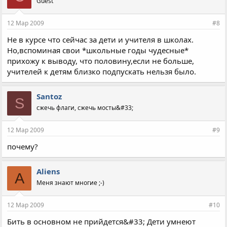
Guest
12 Мар 2009
#8
Не в курсе что сейчас за дети и учителя в школах.
Но,вспоминая свои *школьные годы чудесные*
прихожу к выводу, что половину,если не больше,
учителей к детям близко подпускать нельзя было.
Santoz
S
сжечь флаги, сжечь мосты&#33;
12 Мар 2009
#9
почему?
Aliens
A
Меня знают многие ;-)
12 Мар 2009
#10
Бить в основном не прийдется&#33; Дети умнеют