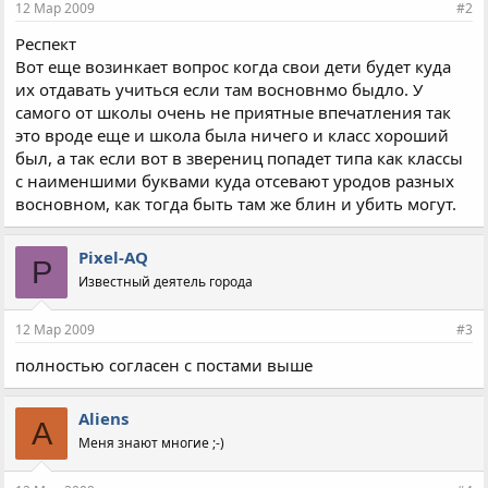
12 Мар 2009
#2
Респект
Вот еще возинкает вопрос когда свои дети будет куда
их отдавать учиться если там восновнмо быдло. У
самого от школы очень не приятные впечатления так
это вроде еще и школа была ничего и класс хороший
был, а так если вот в зверениц попадет типа как классы
с наименшими буквами куда отсевают уродов разных
восновном, как тогда быть там же блин и убить могут.
Pixel-AQ
P
Известный деятель города
12 Мар 2009
#3
полностью согласен с постами выше
Aliens
A
Меня знают многие ;-)