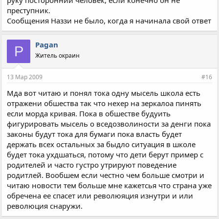
руку посторонний человек, если конечно он не
преступник.
Сообщения Наззи не было, когда я начинала свой ответ
Pagan
P
Житель окраин
13 Мар 2009
#16
Мда вот читаю и понял тока одну мысель школа есть
отражени обшества так что нехер на зеркалоа пинять
если морда кривая. Пока в обшестве будуить
фигурировать мысель о вседозволиности за денги пока
законы будут тока для бумаги пока власть будет
держать всех остальных за быдло ситуация в школе
будет тока ухдшаться, потому что дети берут пример с
родителей и часто густро утрируют поведение
родитлей. Вообшем если честно чем больше смотри и
читаю новости тем больше мне кажетсья что страна уже
обречена ее спасет или революяция изнутри и или
революция снаружи.