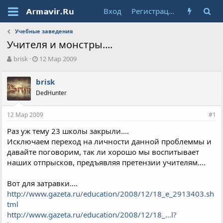
Вход
Регистрация
Учебные заведения
Учителя и монстры....
А
Д
brisk
12 Мар 2009
в
а
т
т
brisk
о
а
DedHunter
р
н
т
а
е
ч
12 Мар 2009
#1
м
а
ы
л
Раз уж тему 23 школы закрыли....
а
Исключаем переход на личности данной проблеммы и
давайте поговорим, так ли хорошо мы воспитывает
наших отпрысков, предъявляя претензии учителям....
Вот для затравки....
http://www.gazeta.ru/education/2008/12/18_e_2913403.sh
tml
http://www.gazeta.ru/education/2008/12/18_...l?