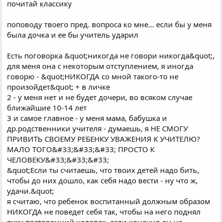
почитай классику
поповоду твоего пред. вопроса ко мне... если бы у меня
была дочка и ее бы учитель ударил
Есть поговорка &quot;никогда не говори никогда&quot;,
для меня она с некоторым отступлением, я иногда
говорю - &quot;НИКОГДА со мной такого-то не
произойдет&quot; + в личке
2 - у меня нет и не будет дочери, во всяком случае
ближайшие 10-14 лет
3 и самое главное - у меня мама, бабушка и
др.родственники учителя - думаешь, я НЕ СМОГУ
ПРИВИТЬ СВОЕМУ РЕБЕНКУ УВАЖЕНИЯ К УЧИТЕЛЮ?
МАЛО ТОГО&#33;&#33;&#33; ПРОСТО К
ЧЕЛОВЕКУ&#33;&#33;&#33;
&quot;Если ты считаешь, что твоих детей надо бить,
чтобы до них дошло, как себя надо вести - ну что ж,
удачи.&quot;
я считаю, что ребенок воспитанный должным образом
НИКОГДА не поведет себя так, чтобы на него поднял