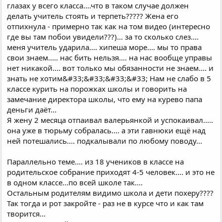
глазах у всего класса....что в таком случае должен
делать учитель стоять и терпеть????? Жена его
отпихнула - примерно так как на том видео (интересно
где вы там побои увидели???)... за то сколько слез....
меня учитель ударила.... хипеша море.... мы то права
свои знаем..... нас бить нельзя.... на нас вообще управы
нет никакой.... вот только мы обязанности не знаем.... и
знать не хотим&#33;&#33;&#33;&#33; Нам не слабо в 5
классе курить на порожках школы и говорить на
замечание директора школы, что ему на курево папа
деньги даёт...
Я жену 2 месяца отпаивал валерьянкой и успокаивал.....
она уже в тюрьму собралась.... а эти гавнюки ещё над
ней потешались.... подкалывали по любому поводу...
Параллельно теме.... из 18 учеников в классе на
родительское собрание приходят 4-5 человек.... и это не
в одном классе...по всей школе так....
Остальным родителям видимо школа и дети похеру????
Так тогда и рот закройте - раз не в курсе что и как там
творится...