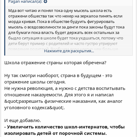
Pagan написал(а):
Мда вот читаю и понял тока одну мысель школа есть
отражени обшества так что нехер на зеркалоа пинять если
морда кривая. Пока в обшестве будуить фигурировать
мысель о вседозволиности за денги пока законы будут тока
для бумаги пока власть будет держать всех остальных за
быдло ситуация в школе будет тока ухдшаться, потому что
дети берут пример с родителей и часто густро утрируют
поведение родитлей. Вообшем если честно чем больше
Нажмите для раскрытия...
смотри и читаю новости тем больше мне кажетсья что страна
уже обречена ее спасет или революяция изнутри и или
Школа отражение страны которая обречена?
революция снаружи.
Ну так смотри наоборот, страна в будущем - это
отражение школы сегодня.
Не нужна революция, а нужно с детства воспитывать
отношение наказуемости. Для этого я и написал
&quot;разрешить физические наказания, как аналог
уголовного кодекса&quot;.
И еще добавлю.
- Увеличить количество школ-интернатов, чтобы
изолировать детей от порочной системы.