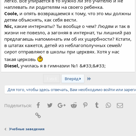
легко. Всё упирается в то нужно ли это учителю и не
наплевать ли родителям на своего ребенка.
Coole,
и опять возвращаемся к тому, что это мы должны
детям объяснять, как себя вести.
Nic,
какие интернаты? Ты вообще о чем? Людям и так в
жизни не повезло, а загоняя в интернат, ты лишний раз
предлагаешь напоминать им об их ущербности? Кстати,
в штатах кажется, детей из неблагополучных семей/
сирот отправляют в школы при церквях. Хотя у нас
такая церковь
Diesel,
училась я в гимназии №1 &#33;&#33;
Last
1 из 6
Вперёд
Для того, чтобы здесь отвечать, Вам необходимо войти или зарег
Facebook
Twitter
Google+
Reddit
Pinterest
Tumblr
WhatsApp
Элект
Поделиться:
Ссылка
Учебные заведения