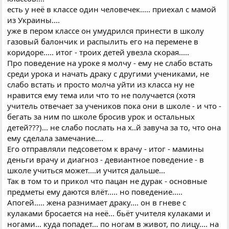
есть у неё в классе один человечек..... приехал с мамой
из Украины....
уже в пером классе он умудрился принести в школу
газовый балончик и распылить его на перемене в
коридоре..... итог - троих детей увезла скорая.....
Про поведение на уроке я молчу - ему не слабо встать
среди урока и начать драку с другими учениками, не
слабо встать и просто молча уйти из класса ну не
нравится ему тема или что то не получается (хотя
учитель отвечает за учеников пока они в школе - и что -
бегать за ним по школе бросив урок и остальных
детей???)... не слабо послать на х..й завуча за то, что она
ему сделала замечание....
Его отправляли педсоветом к врачу - итог - мамины
деньги врачу и диагноз - девиантное поведение - в
школе учиться может....и учится дальше...
Так в том то и прикол что пацан не дурак - основные
предметы ему даются влёт..... но поведение.....
Апогей..... жена разнимает драку.... он в гневе с
кулаками бросается на неё... бьёт учителя кулаками и
ногами... куда попадет... по ногам в живот, по лицу.... на