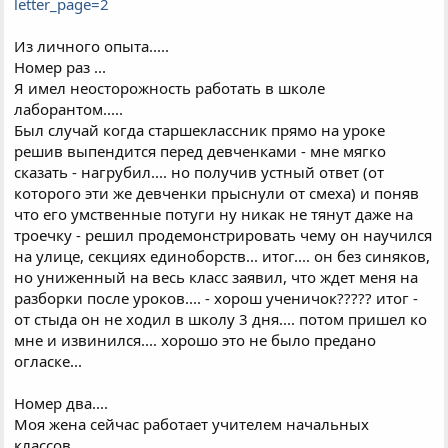
letter_page=2
Из личного опыта.....
Номер раз ...
Я имел неосторожность работать в школе
лаборантом.....
Был случай когда старшеклассник прямо на уроке
решив выпендится перед девченками - мне мягко
сказать - нагрубил.... но получив устный ответ (от
которого эти же девченки прыснули от смеха) и поняв
что его умственные потуги ну никак не тянут даже на
троечку - решил продемонстрировать чему он научился
на улице, секциях единоборств... итог.... он без синяков,
но униженный на весь класс заявил, что ждет меня на
разборки после уроков.... - хорош ученичок????? итог -
от стыда он не ходил в школу 3 дня.... потом пришел ко
мне и извинился.... хорошо это не было предано
огласке...
Номер два....
Моя жена сейчас работает учителем начальных
классов....