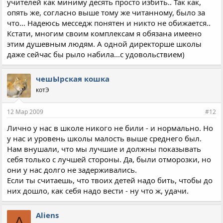
учителей как миниму десять просто избить.. Так как,
опять же, согласно выше тому же читанному, было за
что... Надеюсь месседж понятен и никто не обижается..
Кстати, многим своим комплексам я обязана имеено
этим душевным людям. А одной директорше школы
даже сейчас бы рыло набила...с удовольствием)
чешЫрская кошка
котЭ
12 Мар 2009
#12
Лично у нас в школе никого не били - и нормально. Но
у нас и уровень школы малость выше среднего был.
Нам внушали, что мы лучшие и должны показывать
себя только с лучшей стороны. Да, были отморозки, но
они у нас долго не задерживались.
Если ты считаешь, что твоих детей надо бить, чтобы до
них дошло, как себя надо вести - ну что ж, удачи.
Aliens
A