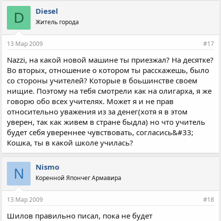
Diesel
D
Житель города
13 Мар 2009
#17
Nazzi, на какой новой машине ты приезжал? На десятке?
Во вторых, отношение о котором ты расскажешь, было
со стороны учителей? Которые в боьшинстве своем
нищие. Поэтому на тебя смотрели как на олигарха, я же
говорю обо всех учителях. Может я и не прав
относительно уважения из за денег(хотя я в этом
уверен, так как живем в стране быдла) но что учитель
будет себя увереннее чувствовать, согласись&#33;
Кошка, ты в какой школе училась?
Nismo
N
Коренной Япончег Армавира
13 Мар 2009
#18
Шилов правильно писал, пока не будет