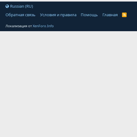
Russian (RU)
Обратная связь
Условия и правила
Помощь
Главная
Локализация от
XenForo.Info