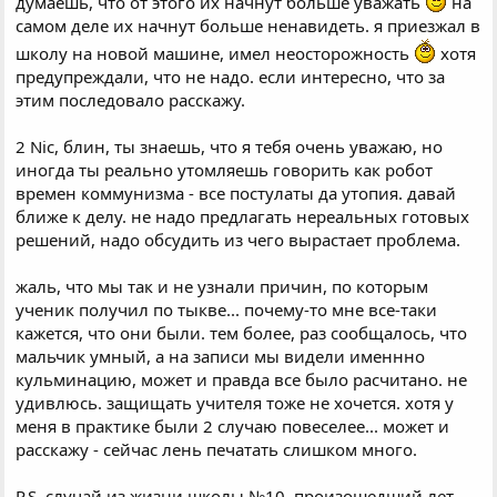
думаешь, что от этого их начнут больше уважать
на
самом деле их начнут больше ненавидеть. я приезжал в
школу на новой машине, имел неосторожность
хотя
предупреждали, что не надо. если интересно, что за
этим последовало расскажу.
2 Nic, блин, ты знаешь, что я тебя очень уважаю, но
иногда ты реально утомляешь говорить как робот
времен коммунизма - все постулаты да утопия. давай
ближе к делу. не надо предлагать нереальных готовых
решений, надо обсудить из чего вырастает проблема.
жаль, что мы так и не узнали причин, по которым
ученик получил по тыкве... почему-то мне все-таки
кажется, что они были. тем более, раз сообщалось, что
мальчик умный, а на записи мы видели именнно
кульминацию, может и правда все было расчитано. не
удивлюсь. защищать учителя тоже не хочется. хотя у
меня в практике были 2 случаю повеселее... может и
расскажу - сейчас лень печатать слишком много.
P.S. случай из жизни школы №10, произошедший лет