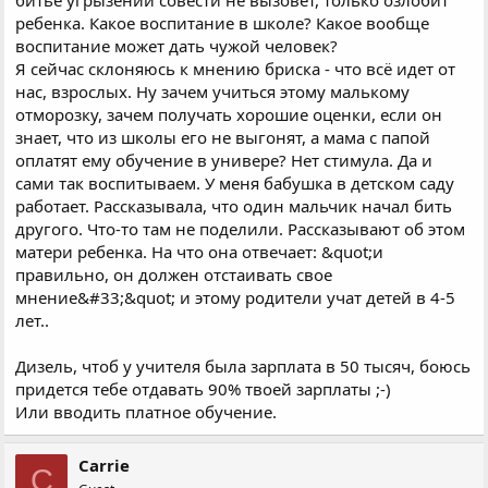
битье угрызений совести не вызовет, только озлобит
ребенка. Какое воспитание в школе? Какое вообще
воспитание может дать чужой человек?
Я сейчас склоняюсь к мнению бриска - что всё идет от
нас, взрослых. Ну зачем учиться этому малькому
отморозку, зачем получать хорошие оценки, если он
знает, что из школы его не выгонят, а мама с папой
оплатят ему обучение в универе? Нет стимула. Да и
сами так воспитываем. У меня бабушка в детском саду
работает. Рассказывала, что один мальчик начал бить
другого. Что-то там не поделили. Рассказывают об этом
матери ребенка. На что она отвечает: &quot;и
правильно, он должен отстаивать свое
мнение&#33;&quot; и этому родители учат детей в 4-5
лет..
Дизель, чтоб у учителя была зарплата в 50 тысяч, боюсь
придется тебе отдавать 90% твоей зарплаты ;-)
Или вводить платное обучение.
Carrie
C