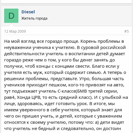
Diesel
D
Житель города
12 Мар 2009
#5
На мой взгляд все гораздо проще. Корень проблемы в
неуважении ученика к учителю. В суровой российской
действительности учитель о воспитании детей думает
гораздо реже чем о том, у кого бы денег занять до
получки, чтоб концы с концами свести. Благо если у
учителя есть муж, который содержит семью. А теперь о
решении проблемы, представьте. Утро, большая часть
учеников приходит пешком, кого-то привозят на авто,
тут подъезжает учитель С-классе(БМВ третей серии,
рав4, Хонда ЦРВ, то есть средний класс). И с улыбкой на
лице, здороваясь, идет готовить урок. В итоге, мы
имеем уверенного в себе учителя, который знает для
чего он пришел учить, и детей, которые с уважением
относятся к своему учителю, потому что: а) дети видят
что учитель не бедный и следовательно, он достоин