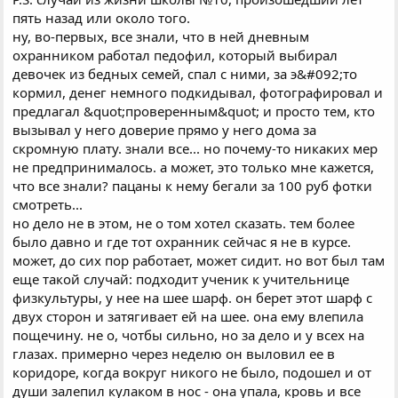
пять назад или около того.
ну, во-первых, все знали, что в ней дневным
охранником работал педофил, который выбирал
девочек из бедных семей, спал с ними, за э&#092;то
кормил, денег немного подкидывал, фотографировал и
предлагал &quot;проверенным&quot; и просто тем, кто
вызывал у него доверие прямо у него дома за
скромную плату. знали все... но почему-то никаких мер
не предпринималось. а может, это только мне кажется,
что все знали? пацаны к нему бегали за 100 руб фотки
смотреть...
но дело не в этом, не о том хотел сказать. тем более
было давно и где тот охранник сейчас я не в курсе.
может, до сих пор работает, может сидит. но вот был там
еще такой случай: подходит ученик к учительнице
физкультуры, у нее на шее шарф. он берет этот шарф с
двух сторон и затягивает ей на шее. она ему влепила
пощечину. не о, чотбы сильно, но за дело и у всех на
глазах. примерно через неделю он выловил ее в
коридоре, когда вокруг никого не было, подошел и от
души залепил кулаком в нос - она упала, кровь и все