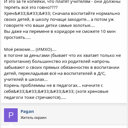
И это за те копейки, что платят учителям - они должны
терпеть всё это говно????
Хрен&#33;&#33;&#33; Сначала воспитайте нормально
своих детей, в школу почаще заходите... а потом уж
говорите что ваши детки самые золотые....
Вы даже на перемене в коридоре не сможете 10 мин
простоять.....
Моё резюме.... (ИМХО)....
в погоне за деньгами (бывает что их хватает только не
пропитание) большинство из родителей напрочь
забывают о своих прямых обязанностях в воспитании
детей, перекладывая всё на воспитателей в Д/С,
учителей в школах...
Корень проблеммы не в педагогах... начните с
себя&#33;&#33;&#33;&#33;&#33; (хотя хреновые
педагоги тоже стречаются).....
Pagan
P
Житель окраин