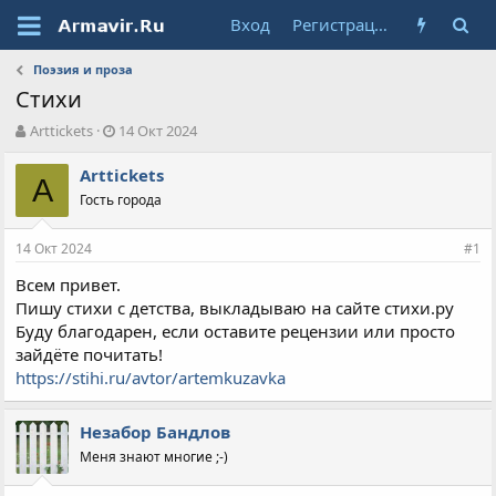
Вход
Регистрация
Поэзия и проза
Стихи
А
Д
Arttickets
14 Окт 2024
в
а
т
т
Arttickets
A
о
а
Гость города
р
н
т
а
14 Окт 2024
е
ч
#1
м
а
Всем привет.
ы
л
Пишу стихи с детства, выкладываю на сайте стихи.ру
а
Буду благодарен, если оставите рецензии или просто
зайдёте почитать!
https://stihi.ru/avtor/artemkuzavka
Незабор Бандлов
Меня знают многие ;-)