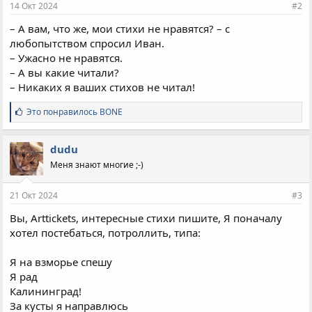
14 Окт 2024
#2
– А вам, что же, мои стихи не нравятся? – с
любопытством спросил Иван.
– Ужасно не нравятся.
– А вы какие читали?
– Никаких я ваших стихов не читал!
С
Это понравилось
BONE
и
м
п
dudu
а
Меня знают многие ;-)
т
и
и
21 Окт 2024
#3
:
Вы, Arttickets, интересные стихи пишите, Я поначалу
хотел постебаться, потроллить, типа:
Я на взморье спешу
Я рад
Калининград!
За кусты я направлюсь