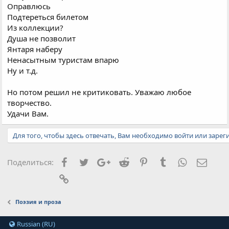
Оправлюсь
Подтереться билетом
Из коллекции?
Душа не позволит
Янтаря наберу
Ненасытным туристам впарю
Ну и т.д.
Но потом решил не критиковать. Уважаю любое
творчество.
Удачи Вам.
Для того, чтобы здесь отвечать, Вам необходимо войти или зарег
Facebook
Twitter
Google+
Reddit
Pinterest
Tumblr
WhatsApp
Элект
Поделиться:
Ссылка
Поэзия и проза
Russian (RU)