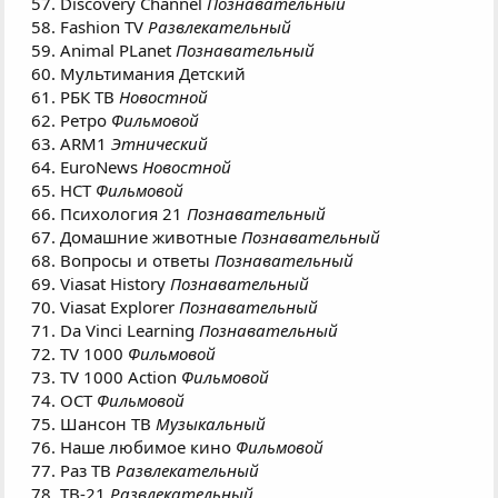
Discovery Channel
Познавательный
Fashion TV
Развлекательный
Animal PLanet
Познавательный
Мультимания Детский
РБК ТВ
Новостной
Ретро
Фильмовой
ARM1
Этнический
EuroNews
Новостной
НСТ
Фильмовой
Психология 21
Познавательный
Домашние животные
Познавательный
Вопросы и ответы
Познавательный
Viasat History
Познавательный
Viasat Explorer
Познавательный
Da Vinci Learning
Познавательный
TV 1000
Фильмовой
TV 1000 Action
Фильмовой
OCT
Фильмовой
Шансон ТВ
Музыкальный
Наше любимое кино
Фильмовой
Раз ТВ
Развлекательный
ТВ-21
Развлекательный