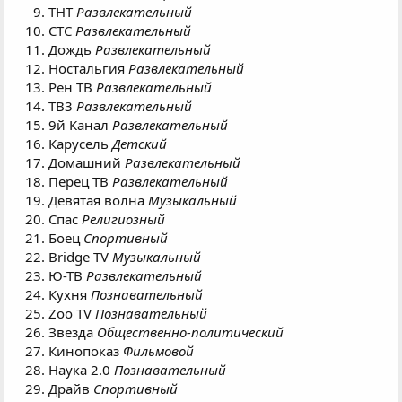
ТНТ
Развлекательный
СТС
Развлекательный
Дождь
Развлекательный
Ностальгия
Развлекательный
Рен ТВ
Развлекательный
ТВ3
Развлекательный
9й Канал
Развлекательный
Карусель
Детский
Домашний
Развлекательный
Перец ТВ
Развлекательный
Девятая волна
Музыкальный
Спас
Религиозный
Боец
Спортивный
Bridge TV
Музыкальный
Ю-ТВ
Развлекательный
Кухня
Познавательный
Zoo TV
Познавательный
Звезда
Общественно-политический
Кинопоказ
Фильмовой
Наука 2.0
Познавательный
Драйв
Спортивный