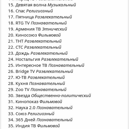
Девятая волна
Музыкальный
Спас
Религиозный
Пятница
Развлекательный
RTG TV
Познавательный
Армения ТВ
Этнический
Киносоюз
Фильмовой
ТНТ
Развлекательный
СТС
Развлекательный
Дождь
Развлекательный
Ностальгия
Развлекательный
Интересное ТВ
Познавательный
Bridge TV
Развлекательный
Ю-ТВ
Развлекательный
Кухня
Познавательный
Zoo TV
Познавательный
Звезда
Общественно-политический
Кинопоказ
Фильмовой
Наука 2.0
Познавательный
Союз
Религиозный
365 Дней
Познавательный
Индия ТВ
Фильмовой