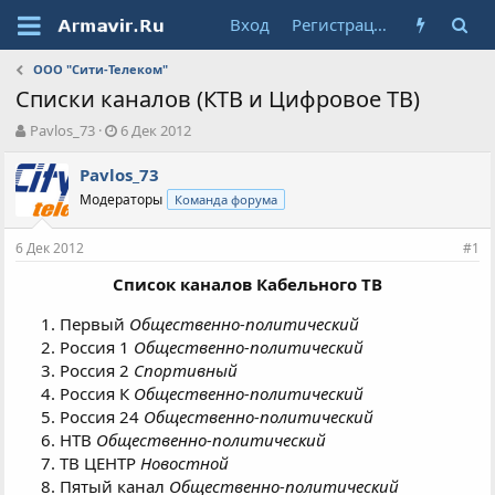
Вход
Регистрация
ООО "Сити-Телеком"
Списки каналов (КТВ и Цифровое ТВ)
А
Д
Pavlos_73
6 Дек 2012
в
а
т
т
Pavlos_73
о
а
Модераторы
Команда форума
р
н
т
а
6 Дек 2012
е
ч
#1
м
а
Список каналов Кабельного ТВ
ы
л
а
Первый
Общественно-политический
Россия 1
Общественно-политический
Россия 2
Спортивный
Россия К
Общественно-политический
Россия 24
Общественно-политический
НТВ
Общественно-политический
ТВ ЦЕНТР
Новостной
Пятый канал
Общественно-политический