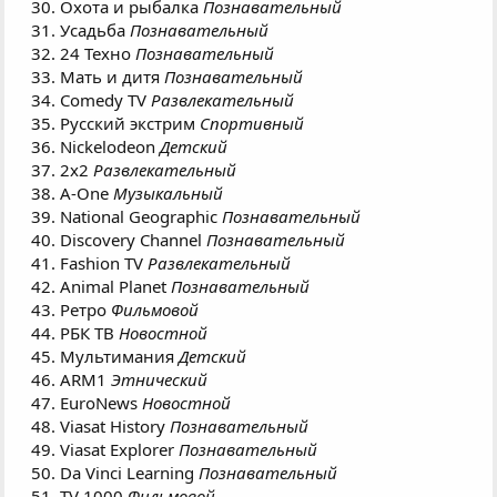
Охота и рыбалка
Познавательный
Усадьба
Познавательный
24 Техно
Познавательный
Мать и дитя
Познавательный
Comedy TV
Развлекательный
Русский экстрим
Спортивный
Nickelodeon
Детский
2х2
Развлекательный
A-One
Музыкальный
National Geographic
Познавательный
Discovery Channel
Познавательный
Fashion TV
Развлекательный
Animal Planet
Познавательный
Ретро
Фильмовой
РБК ТВ
Новостной
Мультимания
Детский
ARM1
Этнический
EuroNews
Новостной
Viasat History
Познавательный
Viasat Explorer
Познавательный
Da Vinci Learning
Познавательный
TV 1000
Фильмовой