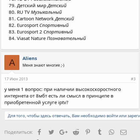
Детский мир
Детский
RU TV
Музыкальный
Cartoon Network
Детский
Eurosport
Спортивный
Eurosport 2
Спортивный
Viasat Nature
Познавательный
Aliens
A
Меня знают многие ;-)
17 Июн 2013
#3
у меня 1 вопрос: при наличии высокоскоростного
интернета от 8мбт есть ли смысл в принципе в
приобретенной услуге iptv?
Для того, чтобы здесь отвечать, Вам необходимо войти или зарег
Facebook
Twitter
Google+
Reddit
Pinterest
Tumblr
WhatsApp
Элект
Поделиться: