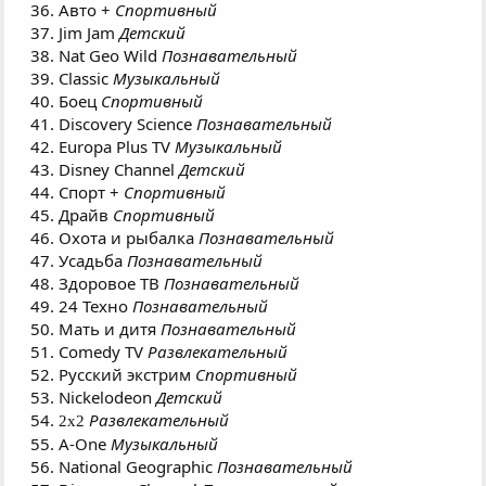
Авто +
Спортивный
Jim Jam
Детский
Nat Geo Wild
Познавательный
Classic
Музыкальный
Боец
Спортивный
Discovery Science
Познавательный
Europa Plus TV
Музыкальный
Disney Channel
Детский
Спорт +
Спортивный
Драйв
Спортивный
Охота и рыбалка
Познавательный
Усадьба
Познавательный
Здоровое ТВ
Познавательный
24 Техно
Познавательный
Мать и дитя
Познавательный
Comedy TV
Развлекательный
Русский экстрим
Спортивный
Nickelodeon
Детский
Развлекательный
2x2
A-One
Музыкальный
National Geographic
Познавательный