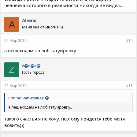
человека которого в реальности никогда не видел....
Aliens
A
Меня знают многие ;-)
22 Мар 2010
#14
а пешеходам на лоб татуировку..
z@r@z@
Z
Гость города
22 Мар 2010
#15
Conino написал(а):
а пешеходам на лоб татуировку..
такого счастья я не хочу, поэтому придется тебе меня
возить)))