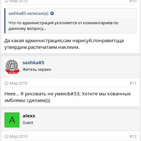
22 Мар 2010
#10
sashka85 написал(а):
Что-то администрация уклоняется от комментариев по
данному вопросу...
Да какая администрация,сам нарисуй,понравитцца
утвердим.распечатаем.наклеим.
sashka85
Житель окраин
22 Мар 2010
#11
Неее... Я рисовать не умею&#33; Хотите мы кованные
эмблемы сделаем)))
alexs
A
Guest
22 Мар 2010
#12