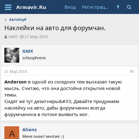
Вход
Регистрация
АвтоКлуб
Наклейки на авто для форумчан.
А
Д
GMX
21 Мар 2010
в
а
т
т
GMX
о
а
schizophrenic
р
н
т
а
е
ч
21 Мар 2010
#1
м
а
ы
л
Anderson
в одной из соседних тем высказал такую
а
мысль. Считаю, что она достойна открытия новой
темы.
Сидят же тут дезигнеры&#33; Давайте придумаем
наклейку на авто, дабы форумчанин всегда
форумчанина в потоке выявить мог.
Aliens
A
Меня знают многие ;-)