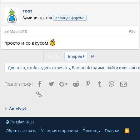
root
Администратор
Команда форума
23 Мар 2010
#20
просто и со вкусом
Last
1 из 15
Вперёд
Для того, чтобы здесь отвечать, Вам необходимо войти или зарег
Facebook
Twitter
Google+
Reddit
Pinterest
Tumblr
WhatsApp
Элект
Поделиться:
Ссылка
АвтоКлуб
Russian (RU)
Обратная связь
Условия и правила
Помощь
Главная