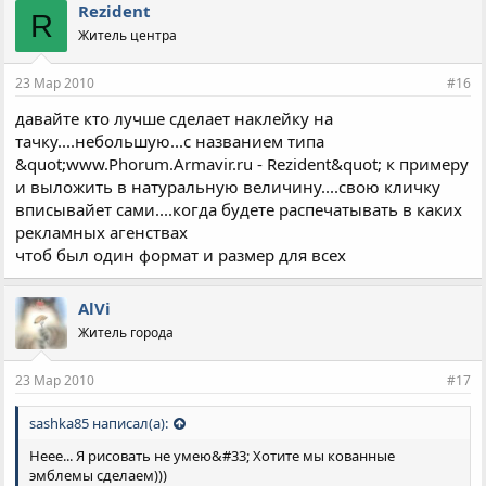
Rezident
R
Житель центра
23 Мар 2010
#16
давайте кто лучше сделает наклейку на
тачку....небольшую...с названием типа
&quot;www.Phorum.Armavir.ru - Rezident&quot; к примеру
и выложить в натуральную величину....свою кличку
вписывайет сами....когда будете распечатывать в каких
рекламных агенствах
чтоб был один формат и размер для всех
AlVi
Житель города
23 Мар 2010
#17
sashka85 написал(а):
Неее... Я рисовать не умею&#33; Хотите мы кованные
эмблемы сделаем)))