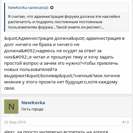
NewKovka написал(а):
Я считаю, что администрация форума должна эти наклейки
распечатоть и подарить постоянным постоянным
пользователям форума... Такой знаете ли респект....
&quot;Администрация должна&quot;-администрация в
долг ничего не брала и ничего не
должна&#092;надеюсь не осудят за ответ за
них&#092;,я читал и прошлую тему и хочу задать
простой вопрос-а зачем это нужно?чтобы привлечь
новых пользователей?а
выдержит&quot;Боливар&quot;?наплыв?мое личное
мнение у этого проэкта нет будущего,хотя каждому
свое.
NewKovka
N
Гость города
22 Мар 2010
#13
alexs, да просто интересно встретить на дороге