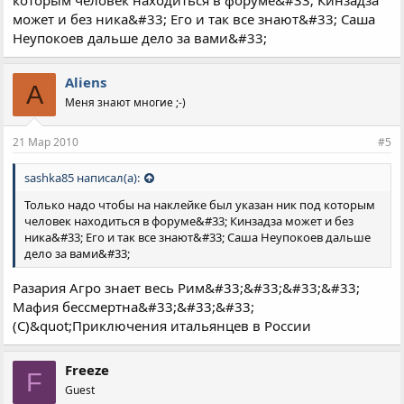
которым человек находиться в форуме&#33; Кинзадза
может и без ника&#33; Его и так все знают&#33; Саша
Неупокоев дальше дело за вами&#33;
Aliens
A
Меня знают многие ;-)
21 Мар 2010
#5
sashka85 написал(а):
Только надо чтобы на наклейке был указан ник под которым
человек находиться в форуме&#33; Кинзадза может и без
ника&#33; Его и так все знают&#33; Саша Неупокоев дальше
дело за вами&#33;
Разария Агро знает весь Рим&#33;&#33;&#33;&#33;
Мафия бессмертна&#33;&#33;&#33;
(С)&quot;Приключения итальянцев в России
Freeze
F
Guest