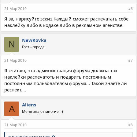
21 Мар 2010
#6
Я за, нарисуйте эскиз.Каждый сможет распечатать себе
наклейку либо в кодаке либо в рекламном агенстве.
NewKovka
N
Гость города
21 Мар 2010
#7
Я считаю, что администрация форума должна эти
наклейки распечатоть и подарить постоянным
постоянным пользователям форума... Такой знаете ли
респект....
Aliens
A
Меня знают многие ;-)
21 Мар 2010
#8
NewKovka написал(а):