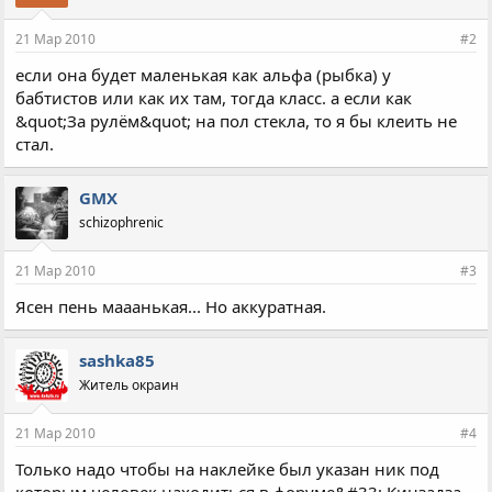
21 Мар 2010
#2
если она будет маленькая как альфа (рыбка) у
бабтистов или как их там, тогда класс. а если как
&quot;За рулём&quot; на пол стекла, то я бы клеить не
стал.
GMX
schizophrenic
21 Мар 2010
#3
Ясен пень мааанькая... Но аккуратная.
sashka85
Житель окраин
21 Мар 2010
#4
Только надо чтобы на наклейке был указан ник под