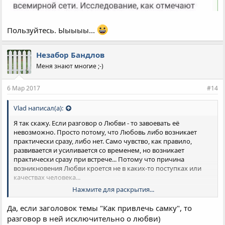
Пользуйтесь. Ыыыыы...
Незабор Бандлов
Меня знают многие ;-)
6 Мар 2017
#14
Vlad написал(а):
Я так скажу. Если разговор о Любви - то завоевать её
невозможно. Просто потому, что Любовь либо возникает
практически сразу, либо нет. Само чувство, как правило,
развивается и усиливается со временем, но возникает
практически сразу при встрече... Потому что причина
возникновения Любви кроется не в каких-то поступках или
качествах человека...
Нажмите для раскрытия...
А завоевать... Завоевать можно расположение, уважение,
симпатию и сильную симпатию, восхищение. Последнее иной
Да, если заголовок темы "Как привлечь самку", то
раз путают с высоким чувством.
разговор в ней исключительно о любви)