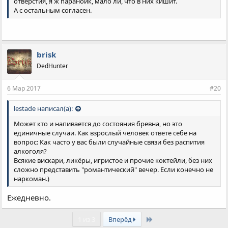
отверстия, я ж параноик, мало ли, что в них кишит.
А с остальным согласен.
brisk
DedHunter
6 Мар 2017
#20
lestade написал(а):
Может кто и напивается до состояния бревна, но это
единичные случаи. Как взрослый человек ответе себе на
вопрос: Как часто у вас были случайные связи без распития
алкоголя?
Всякие вискари, ликёры, игристое и прочие коктейли, без них
сложно представить "романтический" вечер. Если конечно не
наркоман.)
Ежедневно.
Last
1 из 3
Вперёд