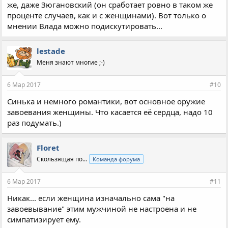
же, даже Зюгановский (он сработает ровно в таком же
проценте случаев, как и с женщинами). Вот только о
мнении Влада можно подискутировать...
lestade
Меня знают многие ;-)
6 Мар 2017
#10
Синька и немного романтики, вот основное оружие
завоевания женщины. Что касается её сердца, надо 10
раз подумать.)
Floret
Скользящая по...
Команда форума
6 Мар 2017
#11
Никак... если женщина изначально сама "на
завоевывание" этим мужчиной не настроена и не
симпатизирует ему.