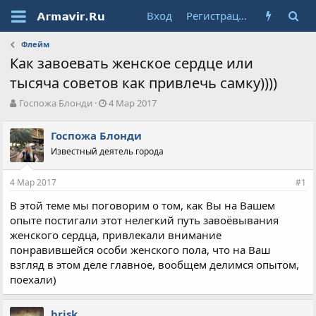
Вход
Регистрация
Флейм
Как завоевать женское сердце или
тысяча советов как привлечь самку))))
А
Д
Госпожа Блонди
4 Мар 2017
в
а
т
т
Госпожа Блонди
о
а
Известный деятель города
р
н
т
а
е
ч
4 Мар 2017
#1
м
а
ы
л
В этой теме мы поговорим о том, как Вы на Вашем
а
опыте постигали этот нелегкий путь завоёвывания
женского сердца, привлекали внимание
понравившейся особи женского пола, что на Ваш
взгляд в этом деле главное, вообщем делимся опытом,
поехали)
brisk