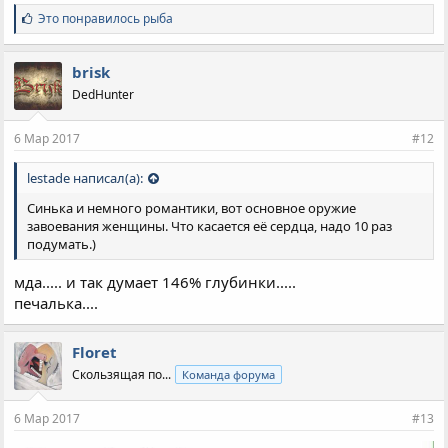
С
Это понравилось
рыба
и
м
п
brisk
а
DedHunter
т
и
и
6 Мар 2017
#12
:
lestade написал(а):
Синька и немного романтики, вот основное оружие
завоевания женщины. Что касается её сердца, надо 10 раз
подумать.)
мда..... и так думает 146% глубинки.....
печалька....
Floret
Скользящая по...
Команда форума
6 Мар 2017
#13