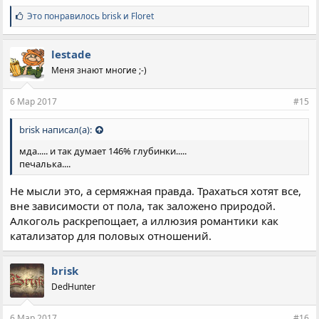
С
Это понравилось
brisk
и
Floret
и
м
п
lestade
а
Меня знают многие ;-)
т
и
и
6 Мар 2017
#15
:
brisk написал(а):
мда..... и так думает 146% глубинки.....
печалька....
Не мысли это, а сермяжная правда. Трахаться хотят все,
вне зависимости от пола, так заложено природой.
Алкоголь раскрепощает, а иллюзия романтики как
катализатор для половых отношений.
brisk
DedHunter
6 Мар 2017
#16