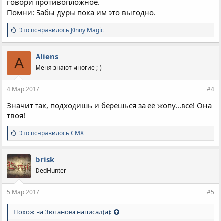
говори противопложное.
Помни: Бабы дуры пока им это выгодно.
С
Это понравилось
J0nny Magic
и
м
п
Aliens
A
а
Меня знают многие ;-)
т
и
и
4 Мар 2017
#4
:
Значит так, подходишь и берешься за её жопу...всё! Она
твоя!
С
Это понравилось
GMX
и
м
п
brisk
а
DedHunter
т
и
и
5 Мар 2017
#5
:
Похож на Зюганова написал(а):