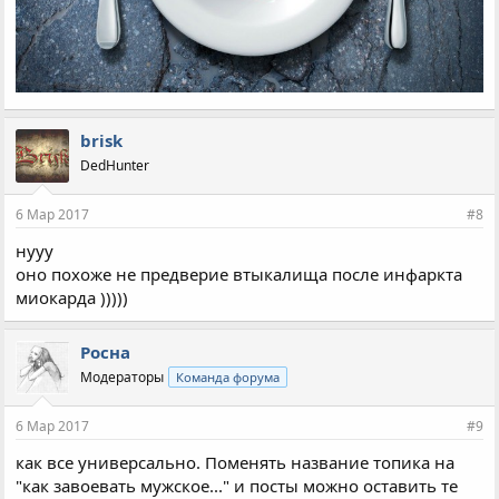
brisk
DedHunter
6 Мар 2017
#8
нууу
оно похоже не предверие втыкалища после инфаркта
миокарда )))))
Росна
Модераторы
Команда форума
6 Мар 2017
#9
как все универсально. Поменять название топика на
"как завоевать мужское..." и посты можно оставить те