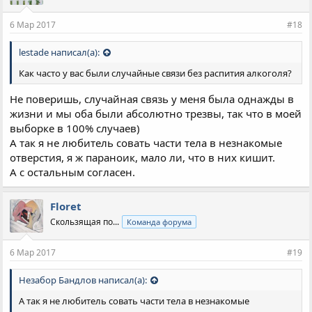
6 Мар 2017
#18
lestade написал(а):
Как часто у вас были случайные связи без распития алкоголя?
Не поверишь, случайная связь у меня была однажды в
жизни и мы оба были абсолютно трезвы, так что в моей
выборке в 100% случаев)
А так я не любитель совать части тела в незнакомые
отверстия, я ж параноик, мало ли, что в них кишит.
А с остальным согласен.
Floret
Скользящая по...
Команда форума
6 Мар 2017
#19
Незабор Бандлов написал(а):
А так я не любитель совать части тела в незнакомые