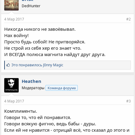
DedHunter
4 Мар 2017
#2
Никогда никого не завоёвывал.
Нах войну!
Просто будь собой! Не притворяйся.
Не строй из себя хер его знает что.
И ВСЕГДА полюса магнита найдут друг друга.
С
Это понравилось
J0nny Magic
и
м
п
Heathen
а
Модераторы
Команда форума
т
и
и
4 Мар 2017
#3
:
Комплименты.
Говори то, что ей понравится.
Говори всякую фигню, ведь бабы - дуры.
Если ей не нравится - отрицай всё, что сказал до этого и