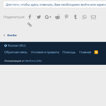
Для того, чтобы здесь отвечать, Вам необходимо войти или зарег
Facebook
Twitter
Google+
Reddit
Pinterest
Tumblr
WhatsApp
Элект
Поделиться:
Ссылка
Флейм
Russian (RU)
Обратная связь
Условия и правила
Помощь
Главная
Локализация от
XenForo.Info