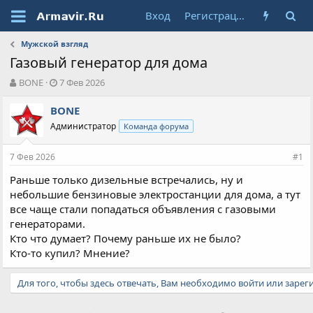
Вход
Регистрация
Мужской взгляд
Газовый генератор для дома
А
Д
BONE
7 Фев 2026
в
а
т
т
BONE
о
а
Администратор
Команда форума
р
н
т
а
7 Фев 2026
е
ч
#1
м
а
Раньше только дизельные встречались, ну и
ы
л
небольшие бензиновые электростанции для дома, а тут
а
все чаще стали попадаться объявления с газовыми
генераторами.
Кто что думает? Почему раньше их не было?
Кто-то купил? Мнение?
Для того, чтобы здесь отвечать, Вам необходимо войти или зарег