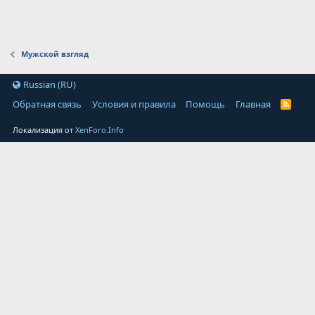
Мужской взгляд
Russian (RU)
Обратная связь
Условия и правила
Помощь
Главная
Локализация от
XenForo.Info