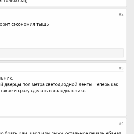
 только за))
#2
оворит сэкономил тыщ5
#3
льник.
й дверцы пол метра светодиодной ленты. Теперь как
такое и сразу сделать в холодильнике.
#4
жно брать или шарп или лыжу. остальное печаль ебаная