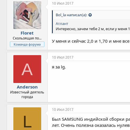
10 Июл 2017
Bol_la написал(а):
Атлант
Интересно, зачем тебе 2 м, если у меня
Floret
Скользящая по...
У меня и сейчас 2,0 и 1,70 и мне в
Команда форума
10 Июл 2017
A
я за lg.
Anderson
Известный деятель
города
10 Июл 2017
L
Был SAMSUNG индийской сборки рабо
лет. Очень полезна оказалась нулев