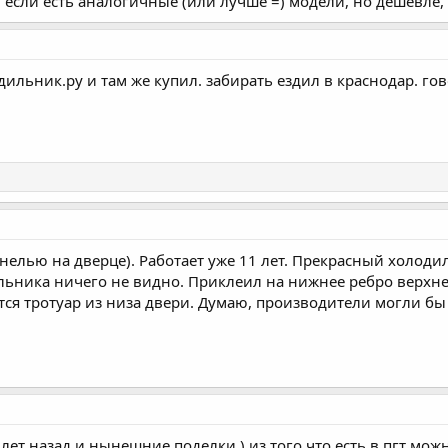
 если есть аналогичные (или лучше =) модели, но дешевле, я
ильник.ру и там же купил. забирать ездил в краснодар. г
анелью на дверце). Работает уже 11 лет. Прекрасный холоди
льника ничего не видно. Приклеил на нижнее ребро верхне
ся тротуар из низа двери. Думаю, производители могли бы 
 лет назад и нынешние поделки ) из того что есть в пгт мо