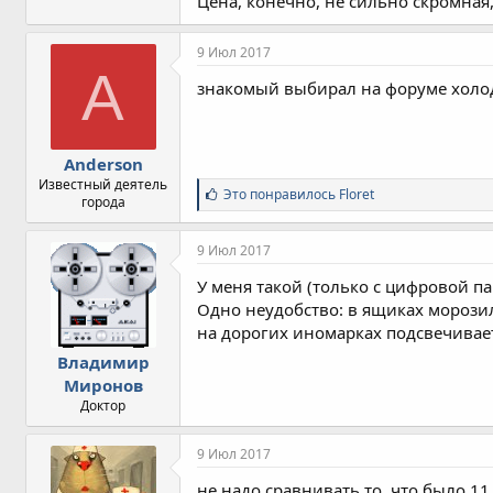
Цена, конечно, не сильно скромная,
9 Июл 2017
A
знакомый выбирал на форуме холод
Anderson
Известный деятель
С
Это понравилось
Floret
города
и
м
п
9 Июл 2017
а
т
У меня такой (только с цифровой п
и
Одно неудобство: в ящиках морози
и
на дорогих иномарках подсвечивает
:
Владимир
Миронов
Доктор
9 Июл 2017
не надо сравнивать то, что было 11