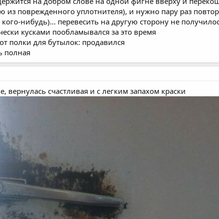
с держится на добром слове на одной фигне вверху и переко
ю из поврежденного уплотнителя), и нужно пару раз повтор
 кого-нибудь)... перевесить на другую сторону не получило
чески кусками пообламывался за это время
от полки для бутылок: продавился
ь полная
е, вернулась счастливая и с легким запахом краски