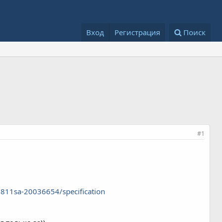
Вход
Регистрация
Поиск
#1
7811sa-20036654/specification