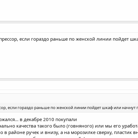
мпрессор, если гораздо раньше по женской линии пойдет шк
ссор, если гораздо раньше по женской линии пойдет шкаф или начнут г
ржался... в декабре 2010 покупали
чально качества такого было (говняного) или мы его урабо
о в районе ручек и внизу, а на морозилке сверху, пластик 