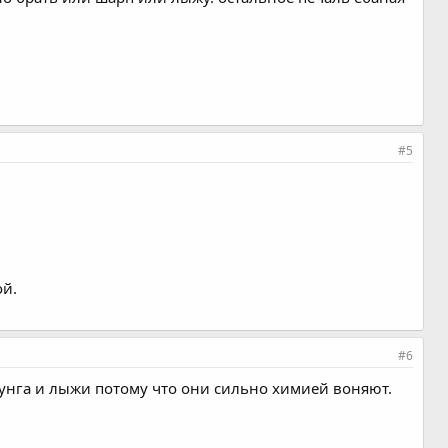
#5
ой.
#6
мсунга и лыжи потому что они сильно химией воняют.