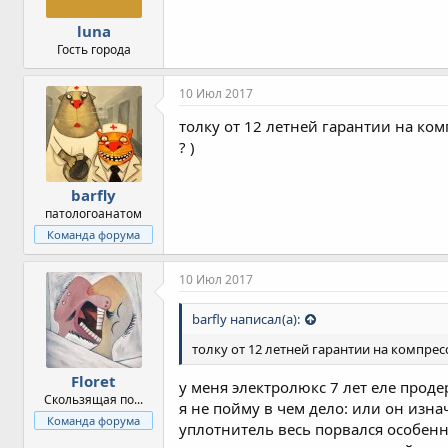
luna
Гость города
10 Июл 2017
толку от 12 летней гарантии на ко
? )
barfly
патологоанатом
Команда форума
10 Июл 2017
barfly написал(а):
толку от 12 летней гарантии на компре
Floret
у меня электролюкс 7 лет еле проде
Скользящая по...
я не пойму в чем дело: или он изна
Команда форума
уплотнитель весь порвался особенн