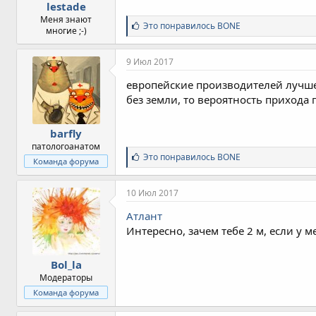
lestade
Меня знают
С
Это понравилось
BONE
многие ;-)
и
м
п
9 Июл 2017
а
т
европейские производителей лучше 
и
без земли, то вероятность прихода
и
:
barfly
патологоанатом
С
Это понравилось
BONE
Команда форума
и
м
п
10 Июл 2017
а
т
Атлант
и
Интересно, зачем тебе 2 м, если у 
и
:
Bol_la
Модераторы
Команда форума