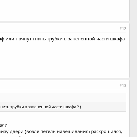
#12
аф или начнут гнить трубки в запененной части шкафа
#13
нить трубки в запененной части шкафа ? )
тали
внизу двери (возле петель навешивания) раскрошился,