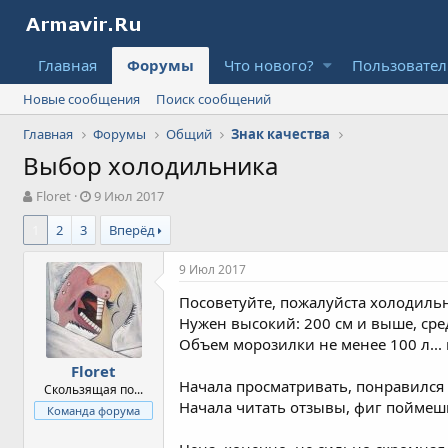
Главная
Форумы
Что нового?
Пользовате
Новые сообщения
Поиск сообщений
Главная
Форумы
Общий
Знак качества
Выбор холодильника
А
Д
Floret
9 Июл 2017
в
а
1
2
3
Вперёд
т
т
о
а
р
н
9 Июл 2017
т
а
Посоветуйте, пожалуйста холодиль
е
ч
м
а
Нужен высокий: 200 см и выше, сред
ы
л
Объем морозилки не менее 100 л...
а
Floret
Начала просматривать, понравился 
Скользящая по...
Начала читать отзывы, фиг поймешь,
Команда форума