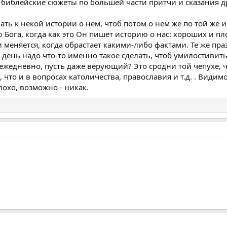
 библейские сюжеты по большей части притчи и сказания др
ать к некой истории о нем, чтоб потом о нем же по той же и
 Бога, когда как это Он пишет историю о нас: хороших и п
 меняется, когда обрастает какими-либо фактами. Те же пра
день надо что-то именно такое сделать, чтоб умилостивить
 ежедневно, пусть даже верующий? Это сродни той чепухе, 
что и в вопросах католичества, православия и т.д. . Видим
лохо, возможно - никак.