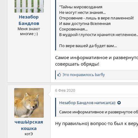
"Тайны мировоздания
Не могут нести знания...
Незабор
Откровение - лишь в вере пламенной!
Бандлов
И вам доступна Вселенная
Меня знают
Сокровенная...
многие ;-)
В мудрой глупости хранится нетленное..."
По вере вашей да будет вам...
Самое информативное и развернутое
совершать обряды!
С
Это понравилось
barfly
и
м
п
6 Фев 2020
а
т
Незабор Бандлов написал(а):
и
и
Самое информативное и развернутое объ
:
чешЫрская
Ну правильно) вопрос-то был к веру
кошка
котЭ