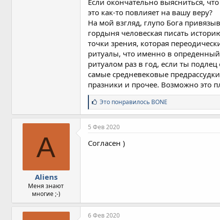
Если окончательно выясниться, что
это как-то повлияет на вашу веру?
На мой взгляд, глупо Бога привязыв
гордыня человеская писать историю
точки зрения, которая переодически
ритуалы, что именно в опреденный 
ритуалом раз в год, если ты подлец
самые средневековые предрассудки, 
празники и прочее. Возможно это п
С
Это понравилось
BONE
и
м
п
5 Фев 2020
а
A
т
Согласен )
и
и
:
Aliens
Меня знают
многие ;-)
6 Фев 2020