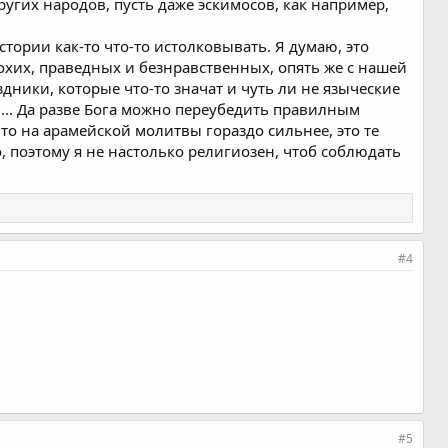
угих народов, пусть даже эскимосов, как например,
стории как-то что-то истолковывать. Я думаю, это
лохих, праведных и безнравственных, опять же с нашей
здники, которые что-то значат и чуть ли не языческие
... Да разве Бога можно переубедить правилным
что на арамейской молитвы гораздо сильнее, это те
о, поэтому я не настолько религиозен, чтоб соблюдать
#4
#5