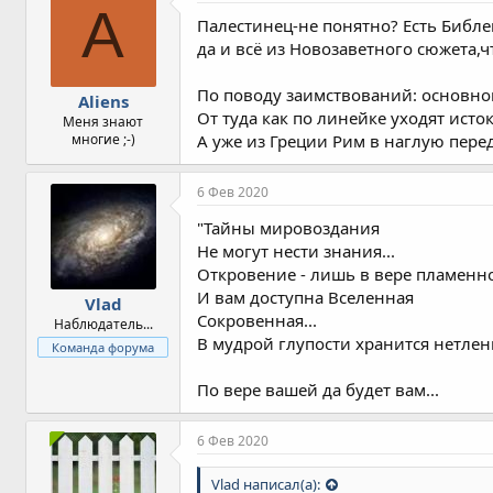
A
Палестинец-не понятно? Есть Библе
да и всё из Новозаветного сюжета,
По поводу заимствований: основно
Aliens
От туда как по линейке уходят ист
Меня знают
многие ;-)
А уже из Греции Рим в наглую перед
6 Фев 2020
"Тайны мировоздания
Не могут нести знания...
Откровение - лишь в вере пламенн
И вам доступна Вселенная
Vlad
Сокровенная...
Наблюдатель...
В мудрой глупости хранится нетленно
Команда форума
По вере вашей да будет вам...
6 Фев 2020
Vlad написал(а):