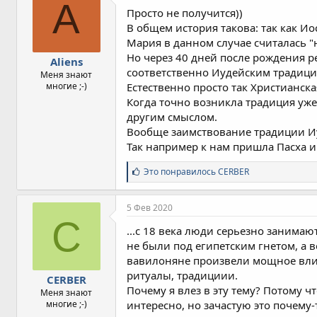
A
Просто не получится))
В общем история такова: так как И
Мария в данном случае считалась "
Но через 40 дней после рождения р
Aliens
соответственно Иудейским традици
Меня знают
многие ;-)
Естественно просто так Христианска
Когда точно возникла традиция уже 
другим смыслом.
Вообще заимствование традиции Иу
Так например к нам пришла Пасха и
С
Это понравилось
CERBER
и
м
п
5 Фев 2020
а
C
т
...с 18 века люди серьезно занима
и
не были под египетским гнетом, а 
и
вавилоняне произвели мощное влиян
:
ритуалы, традициии.
CERBER
Почему я влез в эту тему? Потому ч
Меня знают
многие ;-)
интересно, но зачастую это почему-