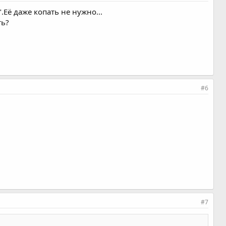
Её даже копать не нужно...
ть?
#6
#7