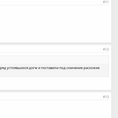
#11
#12
 ряд устоявшихся догм и поставили под сомнение расхожие
#13