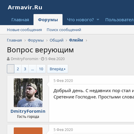
Главная
Форумы
Что нового?
Пользовате
Новые сообщения
Поиск сообщений
Главная
Форумы
Общий
Флейм
Вопрос верующим
А
Д
DmitryForomin
5 Фев 2020
в
а
1
2
3
...
10
Вперёд
т
т
о
а
р
н
5 Фев 2020
т
а
Добрый день. С недавних пор стал 
е
ч
м
а
Сретение Господне. Простыми слова
ы
л
а
DmitryForomin
Гость города
5 Фев 2020