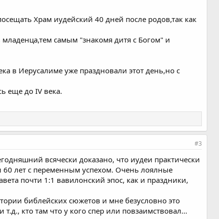
посещать Храм иудейский 40 дней после родов,так как
 младенца,тем самым "знакомя дитя с Богом" и
ека в Иерусалиме уже праздновали этот день,но с
 еще до IV века.
#3
егодняшний всячески доказано, что иудеи практически
ти 60 лет с переменным успехом. Очень лоялные
ета почти 1:1 вавилонский эпос, как и праздники,
истории библейских сюжетов и мне безусловно это
.д., кто там что у кого спер или повзаимствовал...