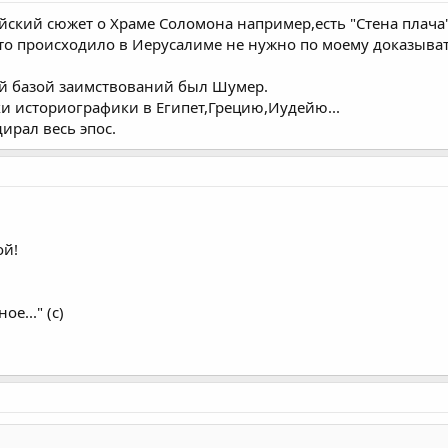
йский сюжет о Храме Соломона например,есть "Стена плача".
что происходило в Иерусалиме не нужно по моему доказыва
й базой заимствований был Шумер.
оки историографики в Египет,Грецию,Иудейю...
ирал весь эпос.
ой!
е..." (с)