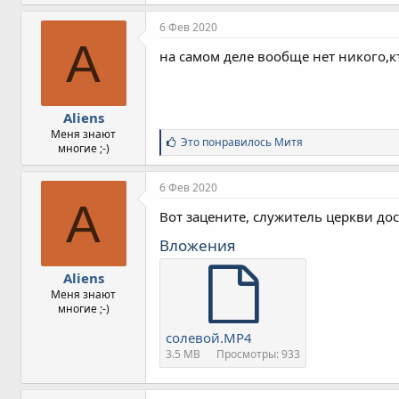
6 Фев 2020
A
на самом деле вообще нет никого,кт
Aliens
Меня знают
С
Это понравилось
Митя
многие ;-)
и
м
п
6 Фев 2020
а
A
т
Вот зацените, служитель церкви дос
и
и
Вложения
:
Aliens
Меня знают
многие ;-)
солевой.MP4
3.5 MB
Просмотры: 933