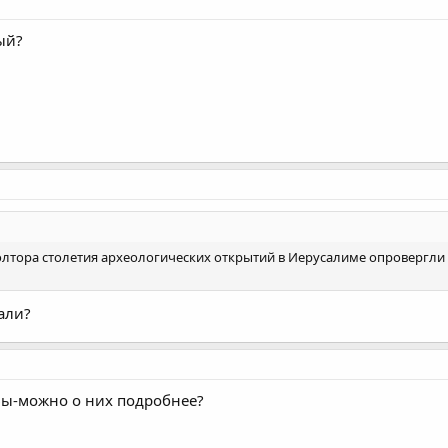
ый?
олтора столетия археологических открытий в Иерусалиме опровергли
али?
фы-можно о них подробнее?