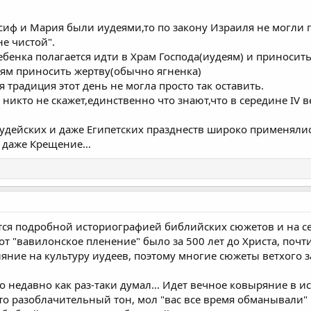
осиф и Мария были иудеями,то по закону Израиля не могли 
не чистой".
ебенка полагается идти в Храм Господа(иудеям) и приносить
ям приносить жертву(обычно ягненка)
я традиция этот день не могла просто так оставить.
никто не скажет,единственно что знают,что в середине IV в
дейских и даже Египетских празднеств широко применялись
 даже Крещение...
ются подробной историографией библийских сюжетов и на с
вот "вавилонское пленение" было за 500 лет до Христа, поч
ие на культуру иудеев, поэтому многие сюжеты ветхого зав
то недавно как раз-таки думал... Идет вечное ковыряние в 
то разоблачительный тон, мол "вас все время обманывали" и т